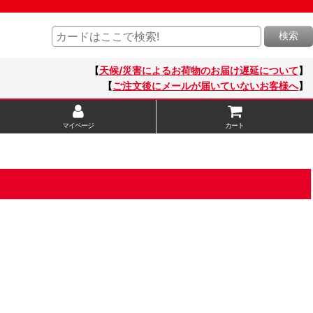
検索
【
天候/災害によるお荷物のお届け遅延について
】
【
ご注文後にメールが届いていないお客様へ
】
マイページ
カート