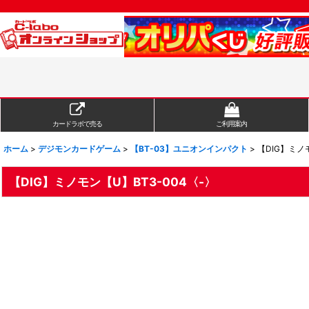
カードラボで売る
ご利用案内
ホーム
>
デジモンカードゲーム
>
【BT-03】ユニオンインパクト
>
【DIG】ミノモ
【DIG】ミノモン【U】BT3-004〈-〉