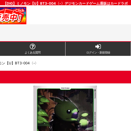
【DIG】ミノモン【U】BT3-004〈-〉デジモンカードゲーム通販はカードラボ
よくある質問
ログイン・新規登録
ン【U】BT3-004〈-〉