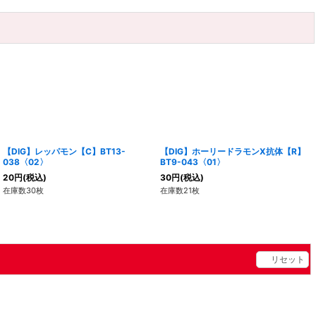
【DIG】レッパモン【C】BT13-
【DIG】ホーリードラモンX抗体【R】
038〈02〉
BT9-043〈01〉
20
円
(税込)
30
円
(税込)
在庫数30枚
在庫数21枚
リセット