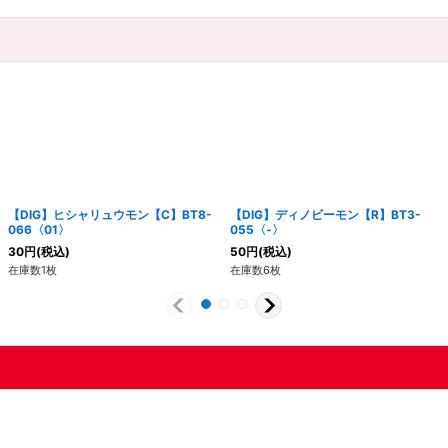
【DIG】ヒシャリュウモン【C】BT8-
【DIG】ディノビーモン【R】BT3-
066〈01〉
055〈-〉
30
円
(税込)
50
円
(税込)
在庫数1枚
在庫数6枚