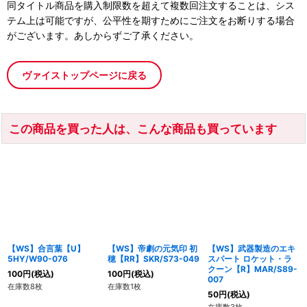
同タイトル商品を購入制限数を超えて複数回注文することは、シス
テム上は可能ですが、公平性を期すためにご注文をお断りする場合
がございます。あしからずご了承ください。
ヴァイストップページに戻る
この商品を買った人は、こんな商品も買っています
【WS】合言葉【U】
【WS】帝劇の元気印 初
【WS】武器製造のエキ
5HY/W90-076
穂【RR】SKR/S73-049
スパート ロケット・ラ
クーン【R】MAR/S89-
100
円
(税込)
100
円
(税込)
007
在庫数8枚
在庫数1枚
50
円
(税込)