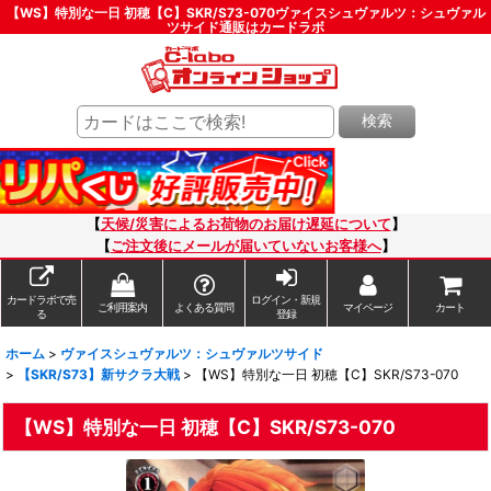
【WS】特別な一日 初穂【C】SKR/S73-070ヴァイスシュヴァルツ：シュヴァル
ツサイド通販はカードラボ
検索
【
天候/災害によるお荷物のお届け遅延について
】
【
ご注文後にメールが届いていないお客様へ
】
カードラボで売
ログイン・新規
ご利用案内
よくある質問
マイページ
カート
る
登録
ホーム
>
ヴァイスシュヴァルツ：シュヴァルツサイド
>
【SKR/S73】新サクラ大戦
>
【WS】特別な一日 初穂【C】SKR/S73-070
【WS】特別な一日 初穂【C】SKR/S73-070