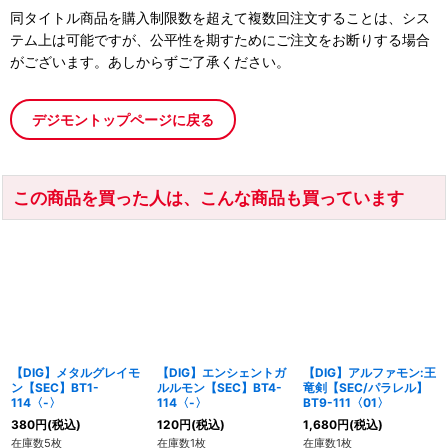
同タイトル商品を購入制限数を超えて複数回注文することは、シス
テム上は可能ですが、公平性を期すためにご注文をお断りする場合
がございます。あしからずご了承ください。
デジモントップページに戻る
この商品を買った人は、こんな商品も買っています
【DIG】メタルグレイモ
【DIG】エンシェントガ
【DIG】アルファモン:王
ン【SEC】BT1-
ルルモン【SEC】BT4-
竜剣【SEC/パラレル】
114〈-〉
114〈-〉
BT9-111〈01〉
380
円
(税込)
120
円
(税込)
1,680
円
(税込)
在庫数5枚
在庫数1枚
在庫数1枚