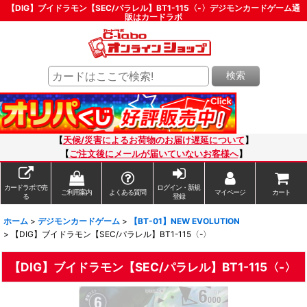
【DIG】ブイドラモン【SEC/パラレル】BT1-115〈-〉デジモンカードゲーム通
販はカードラボ
検索
【
天候/災害によるお荷物のお届け遅延について
】
【
ご注文後にメールが届いていないお客様へ
】
カードラボで売
ログイン・新規
ご利用案内
よくある質問
マイページ
カート
る
登録
ホーム
>
デジモンカードゲーム
>
【BT-01】NEW EVOLUTION
>
【DIG】ブイドラモン【SEC/パラレル】BT1-115〈-〉
【DIG】ブイドラモン【SEC/パラレル】BT1-115〈-〉