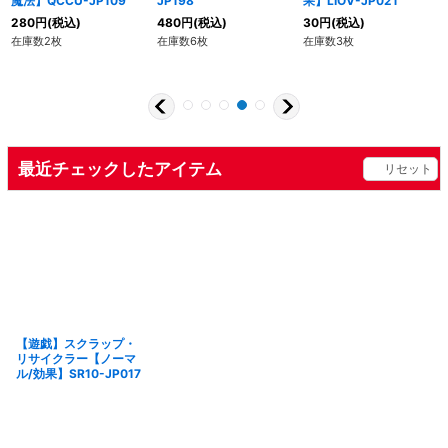
魔法】QCCU-JP109
JP198
果】LIOV-JP021
280
円
(税込)
480
円
(税込)
30
円
(税込)
在庫数2枚
在庫数6枚
在庫数3枚
最近チェックしたアイテム
リセット
【遊戯】スクラップ・
リサイクラー【ノーマ
ル/効果】SR10-JP017