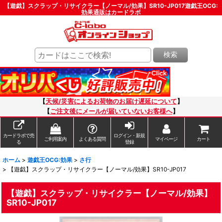
【遊戯】スクラップ・リサイクラー【ノーマル/効果】SR10-JP017遊戯王OCG:
効果通販はカードラボ
検索
【
天候/災害によるお荷物のお届け遅延について
】
【
ご注文後にメールが届いていないお客様へ
】
カードラボで売
ログイン・新規
ご利用案内
よくある質問
マイページ
カート
る
登録
ホーム
>
遊戯王OCG:効果
>
さ行
>
【遊戯】スクラップ・リサイクラー【ノーマル/効果】SR10-JP017
【遊戯】スクラップ・リサイクラー【ノーマル/効果】
SR10-JP017