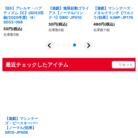
【BS】アレルヤ・ハプ
【遊戯】無限起動ゴライ
【遊戯】マシンナーズ・
ティズム【C】(SD53収
アス【ノーマル/リン
メタルクランチ【ウルト
録/2020年度)〈6〉
ク-1】DBIC-JP010
ラ/効果】VJMP-JP176
SD53-008
30
円
(税込)
480
円
(税込)
50
円
(税込)
在庫数6枚
在庫数11枚
在庫数9枚
最近チェックしたアイテム
リセット
【遊戯】マシンナー
ズ・ピースキーパー
【ノーマル/効果】
SR10-JP006