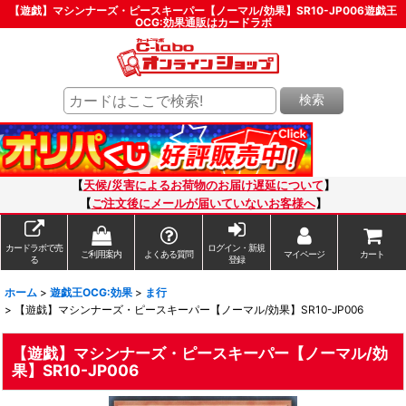
【遊戯】マシンナーズ・ピースキーパー【ノーマル/効果】SR10-JP006遊戯王
OCG:効果通販はカードラボ
検索
【
天候/災害によるお荷物のお届け遅延について
】
【
ご注文後にメールが届いていないお客様へ
】
カードラボで売
ログイン・新規
ご利用案内
よくある質問
マイページ
カート
る
登録
ホーム
>
遊戯王OCG:効果
>
ま行
>
【遊戯】マシンナーズ・ピースキーパー【ノーマル/効果】SR10-JP006
【遊戯】マシンナーズ・ピースキーパー【ノーマル/効
果】SR10-JP006