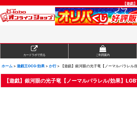
【遊戯】
カードラボで売る
ご利用案内
ホーム
>
遊戯王OCG:効果
>
か行
>
【遊戯】銀河眼の光子竜【ノーマルパラレル/効果】
【遊戯】銀河眼の光子竜【ノーマルパラレル/効果】LGB1-