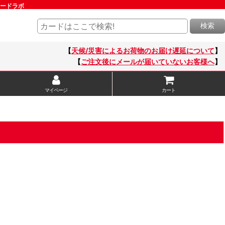
カードラボ
検索
【
天候/災害によるお荷物のお届け遅延について
】
【
ご注文後にメールが届いていないお客様へ
】
マイページ
カート