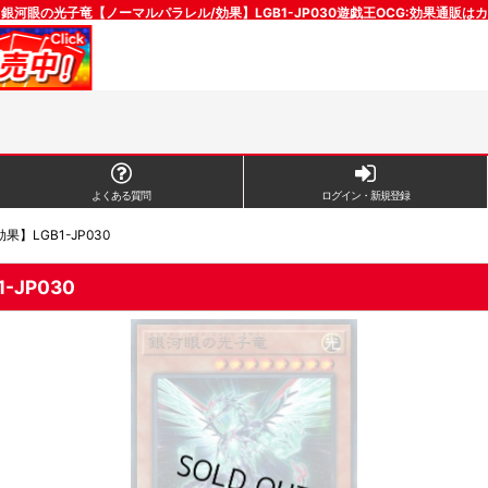
銀河眼の光子竜【ノーマルパラレル/効果】LGB1-JP030遊戯王OCG:効果通販は
よくある質問
ログイン・新規登録
LGB1-JP030
JP030