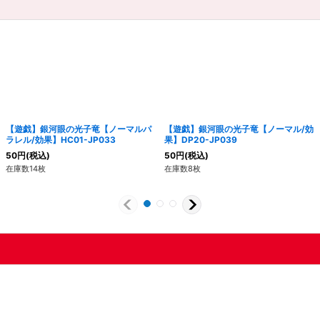
【遊戯】銀河眼の光子竜【ノーマルパ
【遊戯】銀河眼の光子竜【ノーマル/効
ラレル/効果】HC01-JP033
果】DP20-JP039
50
円
(税込)
50
円
(税込)
在庫数14枚
在庫数8枚