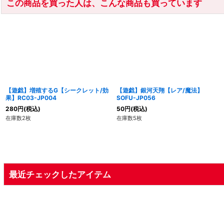
この商品を買った人は、こんな商品も買っています
【遊戯】増殖するG【シークレット/効
【遊戯】銀河天翔【レア/魔法】
果】RC03-JP004
SOFU-JP056
280
円
(税込)
50
円
(税込)
在庫数2枚
在庫数5枚
最近チェックしたアイテム