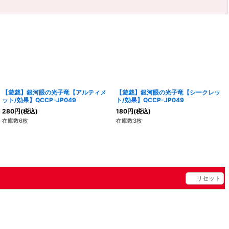
【遊戯】銀河眼の光子竜【アルティメ
【遊戯】銀河眼の光子竜【シークレッ
ット/効果】QCCP-JP049
ト/効果】QCCP-JP049
280
円
(税込)
180
円
(税込)
在庫数6枚
在庫数3枚
リセット