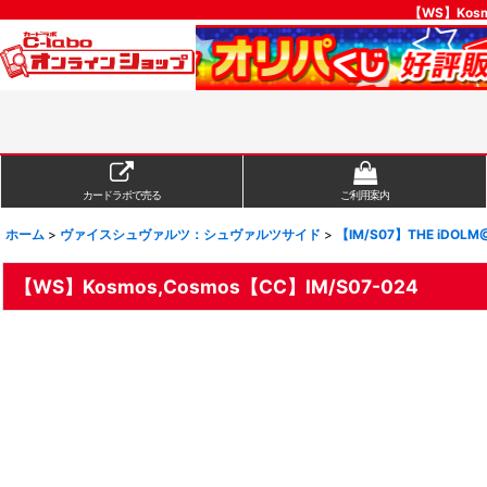
【WS】Kos
カードラボで売る
ご利用案内
ホーム
>
ヴァイスシュヴァルツ：シュヴァルツサイド
>
【IM/S07】THE iDOLM
【WS】Kosmos,Cosmos【CC】IM/S07-024