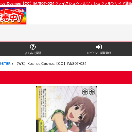
mos,Cosmos【CC】IM/S07-024ヴァイスシュヴァルツ：シュヴァルツサイド
よくある質問
ログイン・新規登録
@STER
>
【WS】Kosmos,Cosmos【CC】IM/S07-024