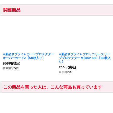
関連商品
※新品サプライ※ カードプロテクター
※新品サプライ※ ブロッコリースリー
オーバーガードZ【50枚入り】
ブプロテクター M(BSP-02)【80枚入
り】
605
円
(税込)
750
円
(税込)
在庫数165個
在庫数2個
この商品を買った人は、こんな商品も買っています