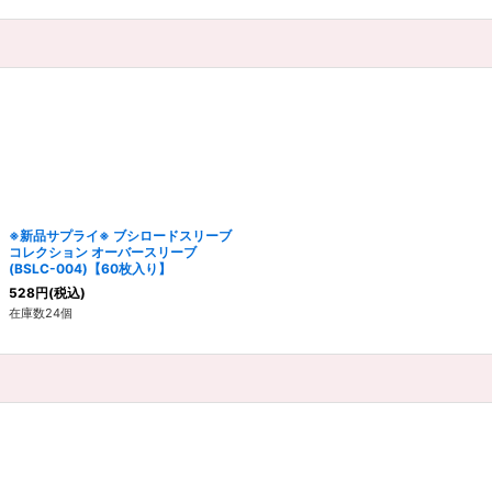
※新品サプライ※ ブシロードスリーブ
コレクション オーバースリーブ
(BSLC-004)【60枚入り】
528
円
(税込)
在庫数24個