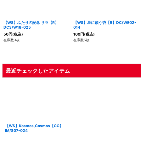
【WS】ふたりの記念 サラ【R】
【WS】星に願う杏【R】DC/WE02-
DC3/W18-025
014
50
円
(税込)
100
円
(税込)
在庫数3枚
在庫数5枚
最近チェックしたアイテム
【WS】Kosmos,Cosmos【CC】
IM/S07-024