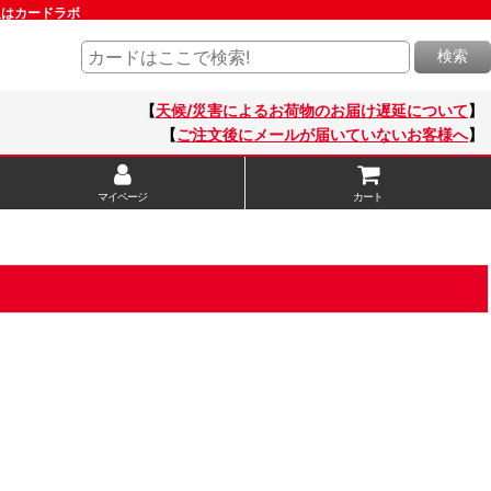
通販はカードラボ
検索
【
天候/災害によるお荷物のお届け遅延について
】
【
ご注文後にメールが届いていないお客様へ
】
マイページ
カート