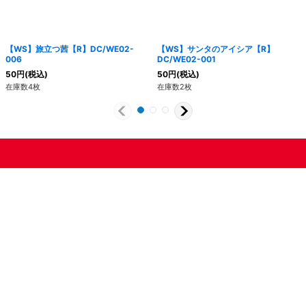
【WS】旅立つ茜【R】DC/WE02-
【WS】サンタのアイシア【R】
006
DC/WE02-001
50
円
(税込)
50
円
(税込)
在庫数4枚
在庫数2枚