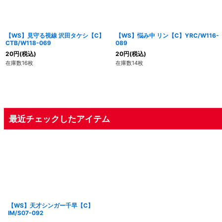
【WS】見守る視線 沢田タケシ【C】
【WS】悩み中 リン【C】YRC/W116-
CTB/W118-069
089
20
円
(税込)
20
円
(税込)
在庫数16枚
在庫数14枚
最近チェックしたアイテム
【WS】天才シンガー千早【C】
IM/S07-092