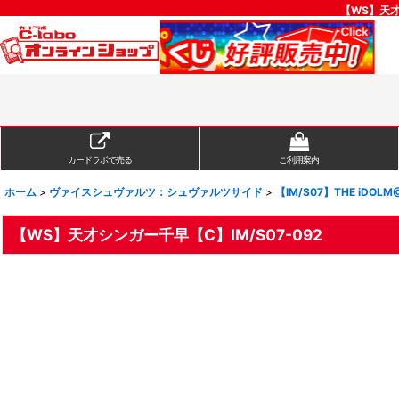
【WS】天才
カードラボで売る
ご利用案内
ホーム
>
ヴァイスシュヴァルツ：シュヴァルツサイド
>
【IM/S07】THE iDOLM
【WS】天才シンガー千早【C】IM/S07-092