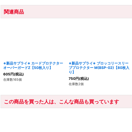
関連商品
※新品サプライ※ カードプロテクター
※新品サプライ※ ブロッコリースリー
オーバーガードZ【50枚入り】
ブプロテクター M(BSP-02)【80枚入
り】
605
円
(税込)
750
円
(税込)
在庫数165個
在庫数2個
この商品を買った人は、こんな商品も買っています