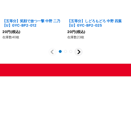
【五等分】笑顔で放つ一撃 中野 二乃
【五等分】しどろもどろ 中野 四葉
【U】GYC-BP2-012
【U】GYC-BP2-025
20
円
(税込)
20
円
(税込)
在庫数40枚
在庫数23枚