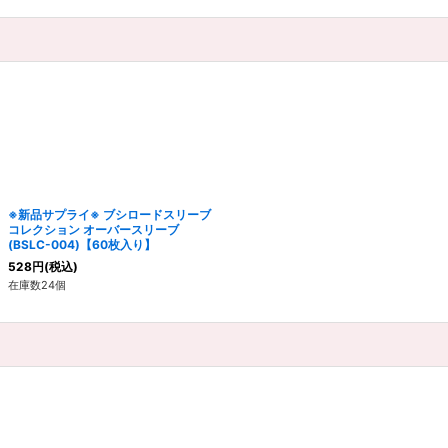
※新品サプライ※ ブシロードスリーブ
コレクション オーバースリーブ
(BSLC-004)【60枚入り】
528
円
(税込)
在庫数24個