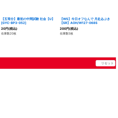
【五等分】最初の中間試験 社会【U】
【WS】今日オフなんで 月赴ゐぶき
[GYC-BP3-052]
【SR】AOH/W127-068S
20
円
(税込)
200
円
(税込)
在庫数20枚
在庫数5枚
リセット