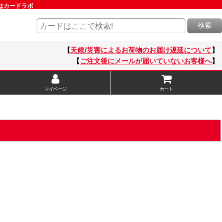
販はカードラボ
検索
【
天候/災害によるお荷物のお届け遅延について
】
【
ご注文後にメールが届いていないお客様へ
】
マイページ
カート