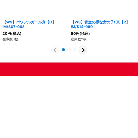
【WS】パワフルガール真【C】
【WS】青空の様な女の子! 真【R】
IM/S07-068
IM/S14-080
20
円
(税込)
50
円
(税込)
在庫数8枚
在庫数2枚