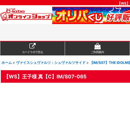
【WS】
カードラボで売る
ご利用案内
ホーム
>
ヴァイスシュヴァルツ：シュヴァルツサイド
>
【IM/S07】THE iDOLM
【WS】王子様 真【C】IM/S07-065