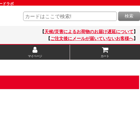
カードラボ
検索
【
天候/災害によるお荷物のお届け遅延について
】
【
ご注文後にメールが届いていないお客様へ
】
マイページ
カート