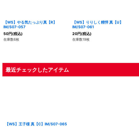
【WS】やる気たっぷり真【R】
【WS】りりしく精悍 真【U】
IM/S07-057
IM/S07-061
50
円
(税込)
20
円
(税込)
在庫数6枚
在庫数19枚
最近チェックしたアイテム
【WS】王子様 真【C】IM/S07-065