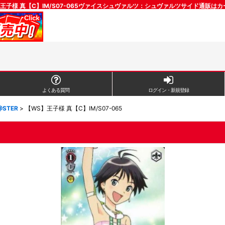
王子様 真【C】IM/S07-065ヴァイスシュヴァルツ：シュヴァルツサイド通販は
よくある質問
ログイン・新規登録
@STER
>
【WS】王子様 真【C】IM/S07-065