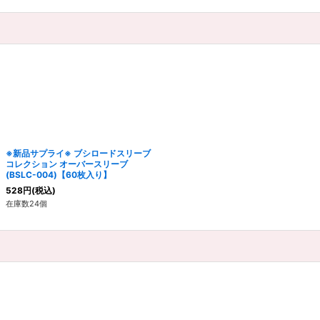
※新品サプライ※ ブシロードスリーブ
コレクション オーバースリーブ
(BSLC-004)【60枚入り】
528
円
(税込)
在庫数24個