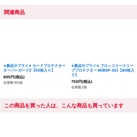
関連商品
※新品サプライ※ カードプロテクター
※新品サプライ※ ブロッコリースリー
オーバーガードZ【50枚入り】
ブプロテクター M(BSP-02)【80枚入
り】
605
円
(税込)
750
円
(税込)
在庫数165個
在庫数2個
この商品を買った人は、こんな商品も買っています