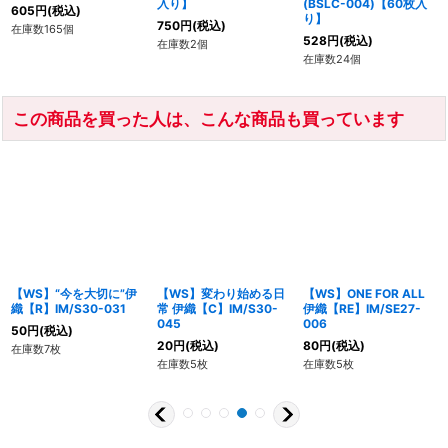
入り】
(BSLC-004)【60枚入
605
円
(税込)
り】
750
円
(税込)
在庫数165個
528
円
(税込)
在庫数2個
在庫数24個
この商品を買った人は、こんな商品も買っています
【WS】“今を大切に”伊
【WS】変わり始める日
【WS】ONE FOR ALL
織【R】IM/S30-031
常 伊織【C】IM/S30-
伊織【RE】IM/SE27-
045
006
50
円
(税込)
20
円
(税込)
80
円
(税込)
在庫数7枚
在庫数5枚
在庫数5枚