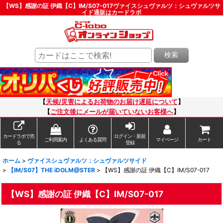
【WS】感謝の証 伊織【C】IM/S07-017ヴァイスシュヴァルツ：シュヴァルツサ
イド通販はカードラボ
検索
【
天候/災害によるお荷物のお届け遅延について
】
【
ご注文後にメールが届いていないお客様へ
】
カードラボで売
ログイン・新規
ご利用案内
よくある質問
マイページ
カート
る
登録
ホーム
>
ヴァイスシュヴァルツ：シュヴァルツサイド
>
【IM/S07】THE iDOLM@STER
>
【WS】感謝の証 伊織【C】IM/S07-017
【WS】感謝の証 伊織【C】IM/S07-017