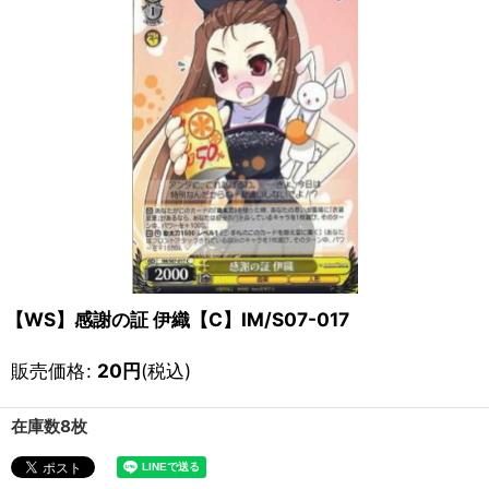
【WS】感謝の証 伊織【C】IM/S07-017
販売価格
:
20
円
(税込)
在庫数8枚