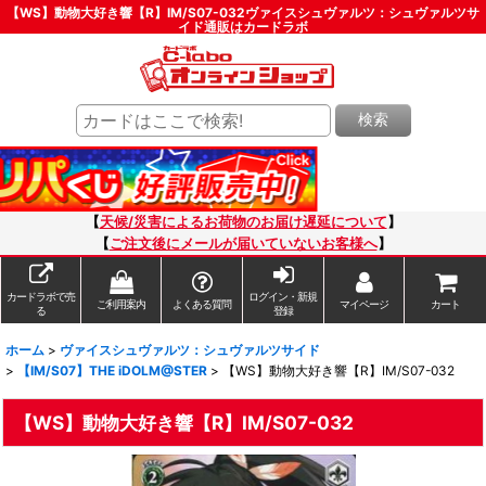
【WS】動物大好き響【R】IM/S07-032ヴァイスシュヴァルツ：シュヴァルツサ
イド通販はカードラボ
検索
【
天候/災害によるお荷物のお届け遅延について
】
【
ご注文後にメールが届いていないお客様へ
】
カードラボで売
ログイン・新規
ご利用案内
よくある質問
マイページ
カート
る
登録
ホーム
>
ヴァイスシュヴァルツ：シュヴァルツサイド
>
【IM/S07】THE iDOLM@STER
>
【WS】動物大好き響【R】IM/S07-032
【WS】動物大好き響【R】IM/S07-032