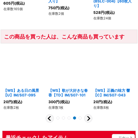
入り】
(BSLC-004)【60枚入
605
円
(税込)
り】
750
円
(税込)
在庫数165個
528
円
(税込)
在庫数2個
在庫数24個
この商品を買った人は、こんな商品も買っています
【WS】ある日の風景
【WS】歌が大好きな春
【WS】正義の味方 響
【U】IM/S07-095
香【TD】IM/S07-101
【C】IM/S07-043
20
円
(税込)
300
円
(税込)
20
円
(税込)
在庫数2枚
在庫数1枚
在庫数8枚
最近チェックしたアイテム
リセット