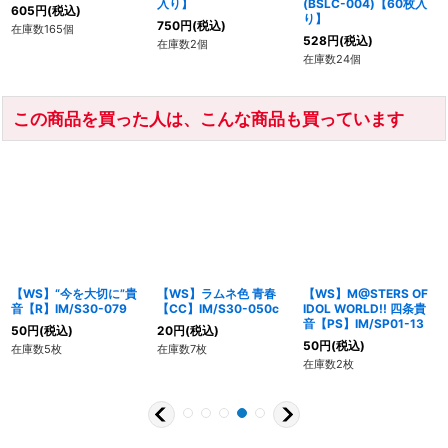
入り】
(BSLC-004)【60枚入
605
円
(税込)
り】
750
円
(税込)
在庫数165個
528
円
(税込)
在庫数2個
在庫数24個
この商品を買った人は、こんな商品も買っています
【WS】“今を大切に”貴
【WS】ラムネ色 青春
【WS】M@STERS OF
音【R】IM/S30-079
【CC】IM/S30-050c
IDOL WORLD!! 四条貴
音【PS】IM/SP01-13
50
円
(税込)
20
円
(税込)
50
円
(税込)
在庫数5枚
在庫数7枚
在庫数2枚