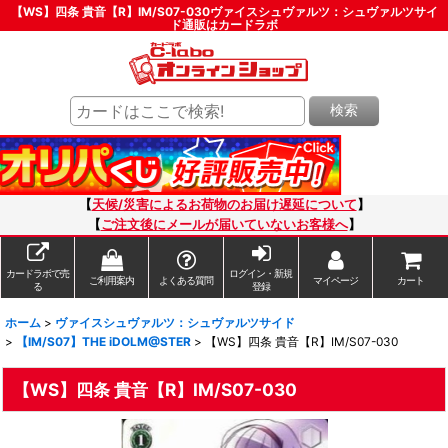
【WS】四条 貴音【R】IM/S07-030ヴァイスシュヴァルツ：シュヴァルツサイ
ド通販はカードラボ
検索
【
天候/災害によるお荷物のお届け遅延について
】
【
ご注文後にメールが届いていないお客様へ
】
カードラボで売
ログイン・新規
ご利用案内
よくある質問
マイページ
カート
る
登録
ホーム
>
ヴァイスシュヴァルツ：シュヴァルツサイド
>
【IM/S07】THE iDOLM@STER
>
【WS】四条 貴音【R】IM/S07-030
【WS】四条 貴音【R】IM/S07-030