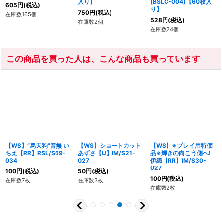
入り】
(BSLC-004)【60枚入
605
円
(税込)
り】
750
円
(税込)
在庫数165個
528
円
(税込)
在庫数2個
在庫数24個
この商品を買った人は、こんな商品も買っています
【WS】“烏天狗”音無 い
【WS】ショートカット
【WS】※プレイ用特価
ちえ【RR】RSL/S69-
あずさ【U】IM/S21-
品※輝きの向こう側へ!
034
027
伊織【RR】IM/S30-
027
100
円
(税込)
50
円
(税込)
100
円
(税込)
在庫数7枚
在庫数3枚
在庫数2枚