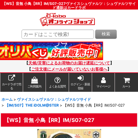
【WS】音無 小鳥【RR】IM/S07-027ヴァイスシュヴァルツ：シュヴァルツサイ
ド通販はカードラボ
検索
【
天候/災害によるお荷物のお届け遅延について
】
【
ご注文後にメールが届いていないお客様へ
】
カードラボで売
ログイン・新規
ご利用案内
よくある質問
マイページ
カート
る
登録
ホーム
>
ヴァイスシュヴァルツ：シュヴァルツサイド
>
【IM/S07】THE iDOLM@STER
>
【WS】音無 小鳥【RR】IM/S07-027
【WS】音無 小鳥【RR】IM/S07-027