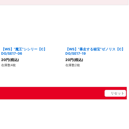
【WS】“魔王”シシリー【C】
【WS】“暴走する秘宝”ゼノリス【C】
DG/SE17-06
DG/SE17-19
20
円
(税込)
20
円
(税込)
在庫数4枚
在庫数2枚
リセット