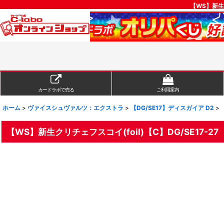
【WS】新生
カードラボで売る
ご利用案内
ホーム
>
ヴァイスシュヴァルツ：エクストラ
>
【DG/SE17】ディスガイア D2
>
【WS】新生クリチェフスコイ(foil)【C】DG/SE17-27