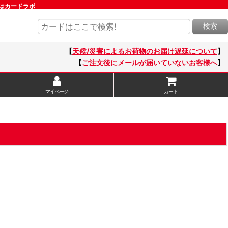
販はカードラボ
検索
【
天候/災害によるお荷物のお届け遅延について
】
【
ご注文後にメールが届いていないお客様へ
】
マイページ
カート