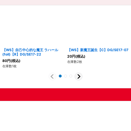
【WS】自己中心的な魔王 ラハール
【WS】新魔王誕生【C】DG/SE17-07
(foil)【R】DG/SE17-22
20
円
(税込)
80
円
(税込)
在庫数2枚
在庫数1枚