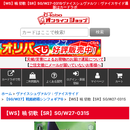
【WS】暁 切歌【SR】SG/W27-031Sヴァイスシュヴァルツ：ヴァイスサイド通
販はカードラボ
検索
【
天候/災害によるお荷物のお届け遅延について
】
【
ご注文後にメールが届いていないお客様へ
】
カードラボで売
ログイン・新規
ご利用案内
よくある質問
マイページ
カート
る
登録
ホーム
>
ヴァイスシュヴァルツ：ヴァイスサイド
>
【SG/W27】戦姫絶唱シンフォギアG
>
【WS】暁 切歌【SR】SG/W27-031S
【WS】暁 切歌【SR】SG/W27-031S