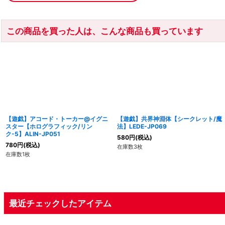
この商品を買った人は、こんな商品も買っています
【遊戯】アコード・トーカー@イグニ
【遊戯】共界神淵体【シークレット/魔
スター【ホログラフィック/リン
法】LEDE-JP069
ク-5】ALIN-JP051
580
円
(税込)
780
円
(税込)
在庫数3枚
在庫数1枚
最近チェックしたアイテム