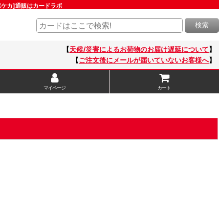
[ポケカ]通販はカードラボ
検索
【
天候/災害によるお荷物のお届け遅延について
】
【
ご注文後にメールが届いていないお客様へ
】
マイページ
カート