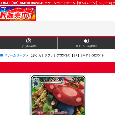
(SA)【SR】SM11B 062/049ポケモンカードゲーム【サン&ムーン】シリーズ
よくある質問
ログイン・新規登録
11B ドリームリーグ
>
【ポケカ】ラフレシアGX(SA)【SR】SM11B 062/049