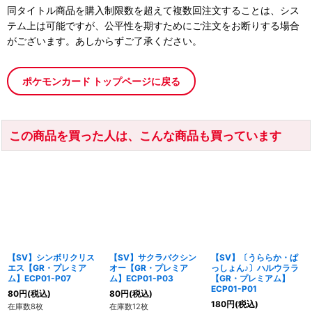
同タイトル商品を購入制限数を超えて複数回注文することは、シス
テム上は可能ですが、公平性を期すためにご注文をお断りする場合
がございます。あしからずご了承ください。
ポケモンカード トップページに戻る
この商品を買った人は、こんな商品も買っています
【SV】シンボリクリス
【SV】サクラバクシン
【SV】〔うららか・ぱ
エス【GR・プレミア
オー【GR・プレミア
っしょん♪〕ハルウララ
ム】ECP01-P07
ム】ECP01-P03
【GR・プレミアム】
ECP01-P01
80
円
(税込)
80
円
(税込)
180
円
(税込)
在庫数8枚
在庫数12枚