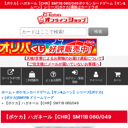
【ポケカ】ハガネール【CHR】SM11B 060/049ポケモンカードゲーム【サン&
ムーン】シリーズ[ポケカ]通販はカードラボ
検索
【
天候/災害によるお荷物のお届け遅延について
】
【
ご注文後にメールが届いていないお客様へ
】
カードラボで売
ログイン・新規
ご利用案内
よくある質問
マイページ
カート
る
登録
ホーム
>
ポケモンカードゲーム【サン&ムーン】シリーズ[ポケカ]
>
[ポケカ]SM11B ドリームリーグ
>
【ポケカ】ハガネール【CHR】SM11B 060/049
【ポケカ】ハガネール【CHR】SM11B 060/049