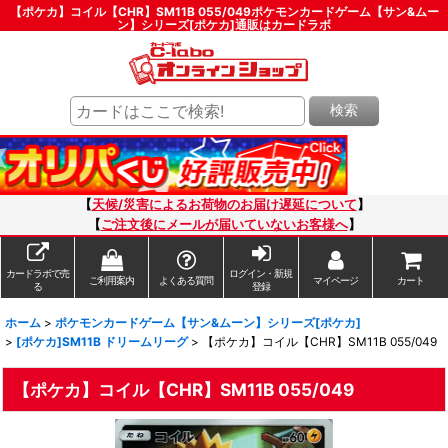
【ポケカ】コイル【CHR】SM11B 055/049ポケモンカードゲーム【サン&ムー
ン】シリーズ[ポケカ]通販はカードラボ
検索
【
天候/災害によるお荷物のお届け遅延について
】
【
ご注文後にメールが届いていないお客様へ
】
カードラボで売
ログイン・新規
ご利用案内
よくある質問
マイページ
カート
る
登録
ホーム
>
ポケモンカードゲーム【サン&ムーン】シリーズ[ポケカ]
>
[ポケカ]SM11B ドリームリーグ
>
【ポケカ】コイル【CHR】SM11B 055/049
【ポケカ】コイル【CHR】SM11B 055/049