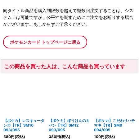
同タイトル商品を購入制限数を超えて複数回注文することは、シス
テム上は可能ですが、公平性を期すためにご注文をお断りする場合
がございます。あしからずご了承ください。
ポケモンカード トップページに戻る
この商品を買った人は、こんな商品も買っています
【ポケカ】レスキュータ
【ポケカ】ぼうけんのカ
【ポケカ】こだわりハチ
ンカ【TR】SM10
バン【TR】SM12
マキ【TR】SM9
093/095
093/095
094/095
580
円
(税込)
380
円
(税込)
100
円
(税込)