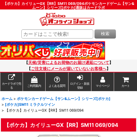
【ポケカ】カイリューGX【RR】SM11 069/094ポケモンカードゲーム【サン&
ムーン】シリーズ[ポケカ]通販はカードラボ
検索
【
天候/災害によるお荷物のお届け遅延について
】
【
ご注文後にメールが届いていないお客様へ
】
カードラボで売
ログイン・新規
ご利用案内
よくある質問
マイページ
カート
る
登録
ホーム
>
ポケモンカードゲーム【サン&ムーン】シリーズ[ポケカ]
>
[ポケカ]SM11 ミラクルツイン
>
【ポケカ】カイリューGX【RR】SM11 069/094
【ポケカ】カイリューGX【RR】SM11 069/094