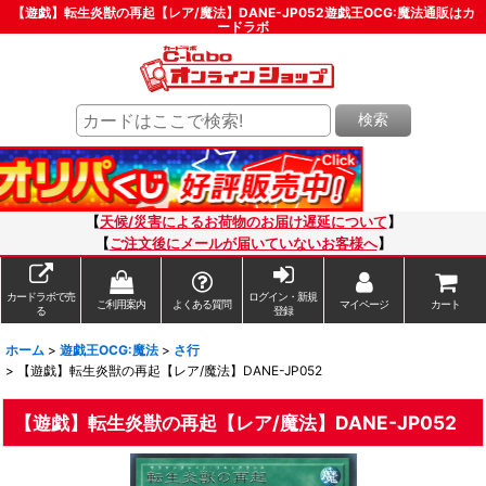
【遊戯】転生炎獣の再起【レア/魔法】DANE-JP052遊戯王OCG:魔法通販はカ
ードラボ
検索
【
天候/災害によるお荷物のお届け遅延について
】
【
ご注文後にメールが届いていないお客様へ
】
カードラボで売
ログイン・新規
ご利用案内
よくある質問
マイページ
カート
る
登録
ホーム
>
遊戯王OCG:魔法
>
さ行
>
【遊戯】転生炎獣の再起【レア/魔法】DANE-JP052
【遊戯】転生炎獣の再起【レア/魔法】DANE-JP052