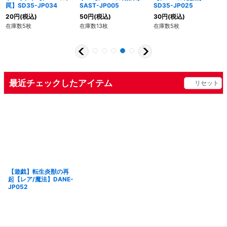
罠】SD35-JP034
SAST-JP005
SD35-JP025
20
円
(税込)
50
円
(税込)
30
円
(税込)
在庫数5枚
在庫数13枚
在庫数5枚
最近チェックしたアイテム
リセット
【遊戯】転生炎獣の再
起【レア/魔法】DANE-
JP052