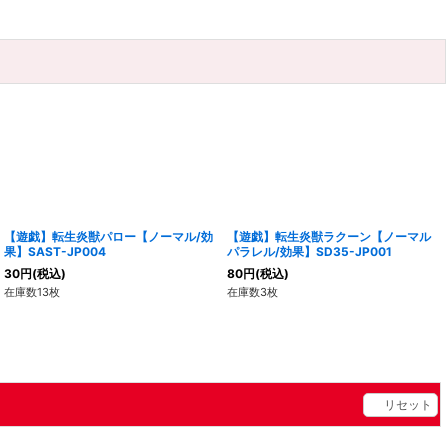
【遊戯】転生炎獣パロー【ノーマル/効
【遊戯】転生炎獣ラクーン【ノーマル
果】SAST-JP004
パラレル/効果】SD35-JP001
30
円
(税込)
80
円
(税込)
在庫数13枚
在庫数3枚
リセット