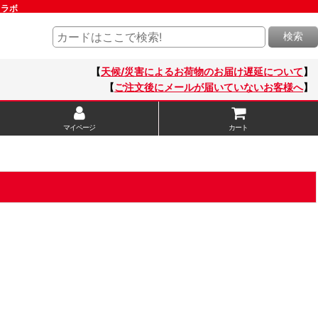
ドラボ
検索
【
天候/災害によるお荷物のお届け遅延について
】
【
ご注文後にメールが届いていないお客様へ
】
マイページ
カート