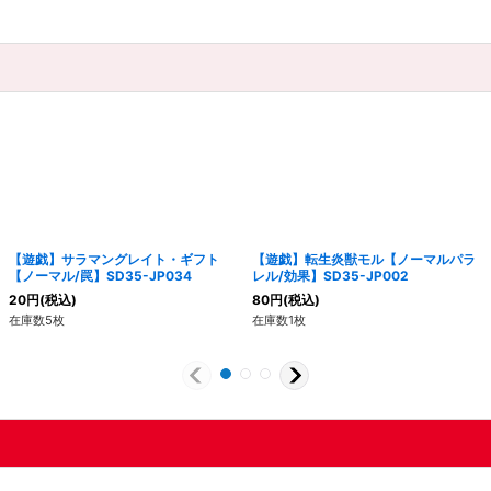
【遊戯】サラマングレイト・ギフト
【遊戯】転生炎獣モル【ノーマルパラ
【ノーマル/罠】SD35-JP034
レル/効果】SD35-JP002
20
円
(税込)
80
円
(税込)
在庫数5枚
在庫数1枚