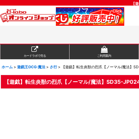
【遊
カードラボで売る
ご利用案内
ホーム
>
遊戯王OCG:魔法
>
さ行
>
【遊戯】転生炎獣の烈爪【ノーマル/魔法】SD35
【遊戯】転生炎獣の烈爪【ノーマル/魔法】SD35-JP02