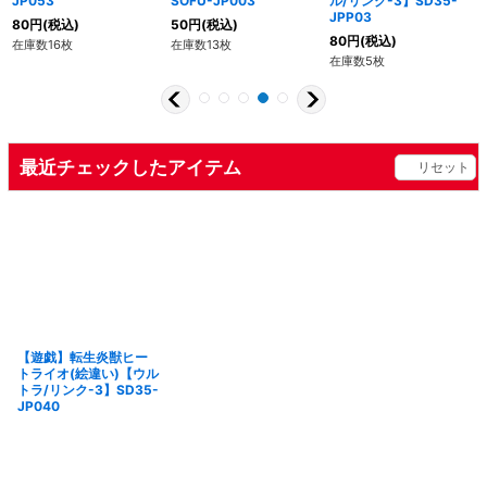
JP053
SOFU-JP003
ル/リンク-3】SD35-
JPP03
80
円
(税込)
50
円
(税込)
80
円
(税込)
在庫数16枚
在庫数13枚
在庫数5枚
最近チェックしたアイテム
リセット
【遊戯】転生炎獣ヒー
トライオ(絵違い)【ウル
トラ/リンク-3】SD35-
JP040