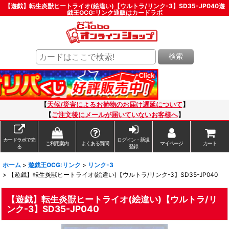
【遊戯】転生炎獣ヒートライオ(絵違い)【ウルトラ/リンク-3】SD35-JP040遊
戯王OCG:リンク通販はカードラボ
検索
【
天候/災害によるお荷物のお届け遅延について
】
【
ご注文後にメールが届いていないお客様へ
】
カードラボで売
ログイン・新規
ご利用案内
よくある質問
マイページ
カート
る
登録
ホーム
>
遊戯王OCG:リンク
>
リンク-3
>
【遊戯】転生炎獣ヒートライオ(絵違い)【ウルトラ/リンク-3】SD35-JP040
【遊戯】転生炎獣ヒートライオ(絵違い)【ウルトラ/リ
ンク-3】SD35-JP040