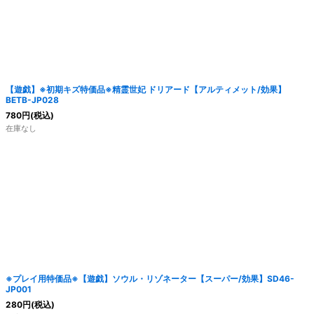
【遊戯】※初期キズ特価品※精霊世妃 ドリアード【アルティメット/効果】
BETB-JP028
780
円
(税込)
在庫なし
※プレイ用特価品※【遊戯】ソウル・リゾネーター【スーパー/効果】SD46-
JP001
280
円
(税込)