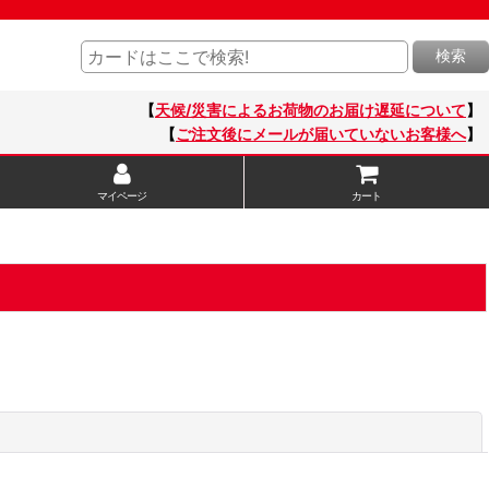
検索
【
天候/災害によるお荷物のお届け遅延について
】
【
ご注文後にメールが届いていないお客様へ
】
マイページ
カート
閉じる