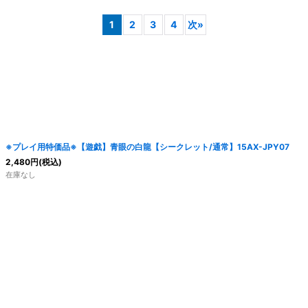
1
2
3
4
次
»
絞り込む
※プレイ用特価品※【遊戯】青眼の白龍【シークレット/通常】15AX-JPY07
2,480
円
(税込)
在庫なし