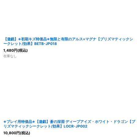
【遊戯】※初期キズ特価品※無限と有限のアルス=マグナ【プリズマティックシ
ークレット/効果】BETB-JP018
1,480
円
(税込)
在庫なし
※プレイ用特価品※【遊戯】蒼の深淵 ディープアイズ・ホワイト・ドラゴン【プ
リズマティックシークレット/効果】LOCR-JP002
10,800
円
(税込)