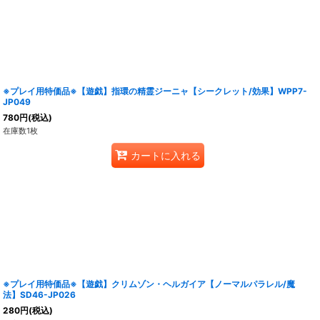
※プレイ用特価品※【遊戯】指環の精霊ジーニャ【シークレット/効果】WPP7-
JP049
780
円
(税込)
在庫数1枚
カートに入れる
※プレイ用特価品※【遊戯】クリムゾン・ヘルガイア【ノーマルパラレル/魔
法】SD46-JP026
280
円
(税込)