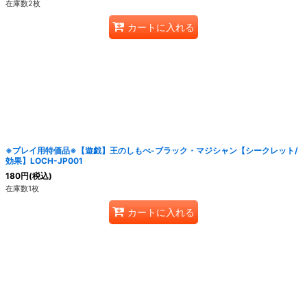
在庫数2枚
カートに入れる
※プレイ用特価品※【遊戯】王のしもべ-ブラック・マジシャン【シークレット/
効果】LOCH-JP001
180
円
(税込)
在庫数1枚
カートに入れる