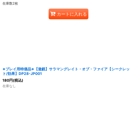
在庫数2枚
カートに入れる
※プレイ用特価品※【遊戯】サラマングレイト・オブ・ファイア【シークレッ
ト/効果】DP28-JP001
180
円
(税込)
在庫なし