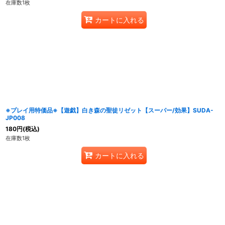
在庫数1枚
カートに入れる
※プレイ用特価品※【遊戯】白き森の聖徒リゼット【スーパー/効果】SUDA-
JP008
180
円
(税込)
在庫数1枚
カートに入れる