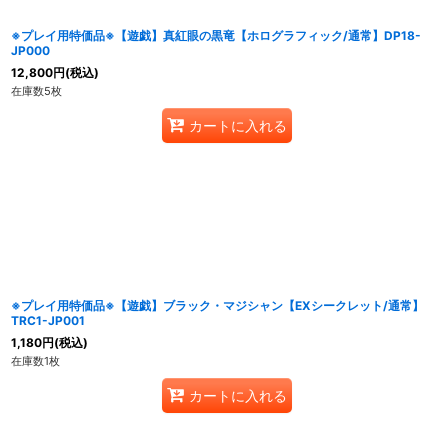
※プレイ用特価品※【遊戯】真紅眼の黒竜【ホログラフィック/通常】DP18-
JP000
12,800
円
(税込)
在庫数5枚
カートに入れる
※プレイ用特価品※【遊戯】ブラック・マジシャン【EXシークレット/通常】
TRC1-JP001
1,180
円
(税込)
在庫数1枚
カートに入れる