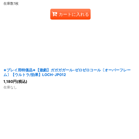
在庫数1枚
カートに入れる
※プレイ用特価品※【遊戯】ガガガガール-ゼロゼロコール〔オーバーフレー
ム〕【ウルトラ/効果】LOCH-JP012
1,180
円
(税込)
在庫なし