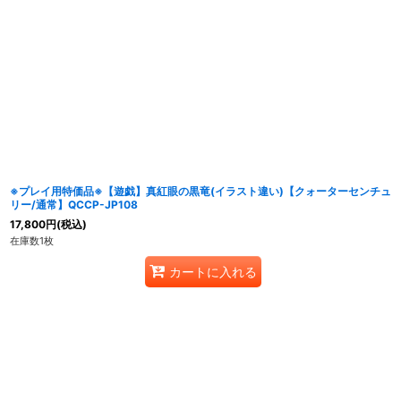
サブカテゴリ
:
表示数
:
在庫あり
並び順
:
※プレイ用特価品※【遊戯】真紅眼の黒竜(イラスト違い)【クォーターセンチュ
リー/通常】QCCP-JP108
17,800
円
(税込)
在庫数1枚
カートに入れる