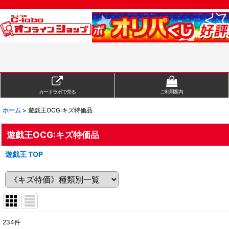
カードラボで売る
ご利用案内
ホーム
>
遊戯王OCG:キズ特価品
遊戯王OCG:キズ特価品
遊戯王 TOP
234
件