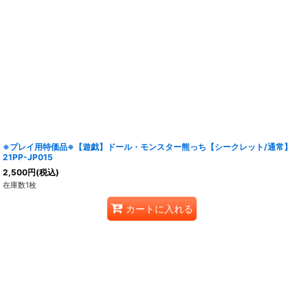
※プレイ用特価品※【遊戯】ドール・モンスター熊っち【シークレット/通常】
21PP-JP015
2,500
円
(税込)
在庫数1枚
カートに入れる