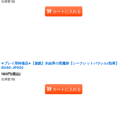
在庫数1枚
カートに入れる
※プレイ用特価品※【遊戯】氷結界の照魔師【シークレットパラレル/効果】
SD40-JP002
180
円
(税込)
在庫数1枚
カートに入れる