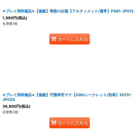
※プレイ用特価品※【遊戯】青眼の白龍【アルティメット/通常】PGB1-JP012
1,980
円
(税込)
在庫数1枚
カートに入れる
※プレイ用特価品※【遊戯】守護神官マナ【20thシークレット/効果】20TH-
JPC03
39,800
円
(税込)
在庫数2枚
カートに入れる