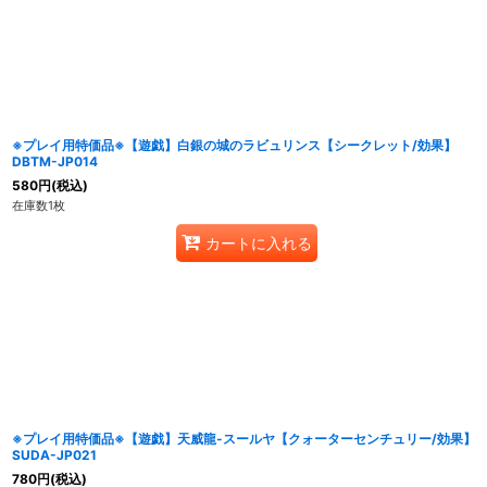
※プレイ用特価品※【遊戯】白銀の城のラビュリンス【シークレット/効果】
DBTM-JP014
580
円
(税込)
在庫数1枚
カートに入れる
※プレイ用特価品※【遊戯】天威龍-スールヤ【クォーターセンチュリー/効果】
SUDA-JP021
780
円
(税込)