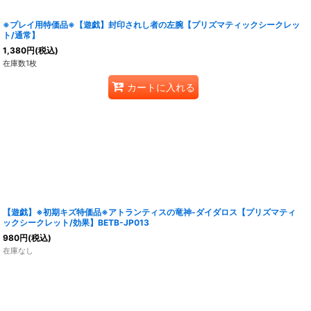
※プレイ用特価品※【遊戯】封印されし者の左腕【プリズマティックシークレッ
ト/通常】
1,380
円
(税込)
在庫数1枚
カートに入れる
【遊戯】※初期キズ特価品※アトランティスの竜神-ダイダロス【プリズマティ
ックシークレット/効果】BETB-JP013
980
円
(税込)
在庫なし