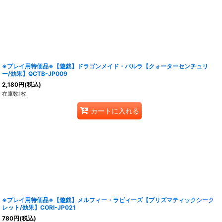
※プレイ用特価品※【遊戯】ドラゴンメイド・パルラ【クォーターセンチュリ
ー/効果】QCTB-JP009
2,180
円
(税込)
在庫数1枚
カートに入れる
※プレイ用特価品※【遊戯】メルフィー・ラビィーズ【プリズマティックシーク
レット/効果】CORI-JP021
780
円
(税込)