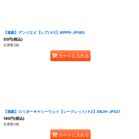
並び順
:
【遊戯】デンジエビ【レア/☆2】WPP6-JP065
50
円
(税込)
在庫数3枚
カートに入れる
【遊戯】ロリポー★ヤミーウェイ【シークレット/☆2】DBJH-JP021
180
円
(税込)
在庫数3枚
カートに入れる