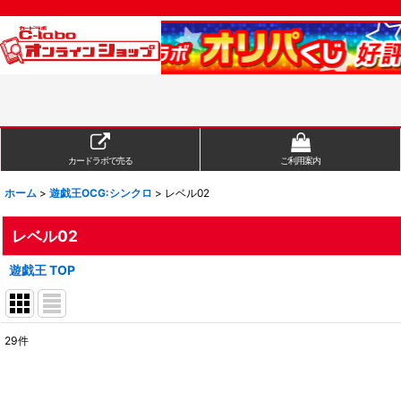
カードラボで売る
ご利用案内
ホーム
>
遊戯王OCG:シンクロ
>
レベル02
レベル02
遊戯王 TOP
29
件
表示数
:
在庫あり