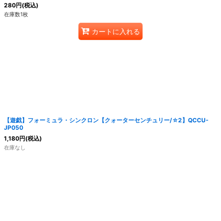
280
円
(税込)
在庫数1枚
カートに入れる
【遊戯】フォーミュラ・シンクロン【クォーターセンチュリー/☆2】QCCU-
JP050
1,180
円
(税込)
在庫なし