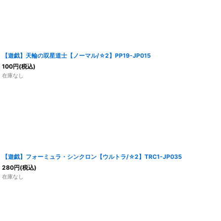
【遊戯】天輪の双星道士【ノーマル/☆2】PP19-JP015
100
円
(税込)
在庫なし
【遊戯】フォーミュラ・シンクロン【ウルトラ/☆2】TRC1-JP035
280
円
(税込)
在庫なし