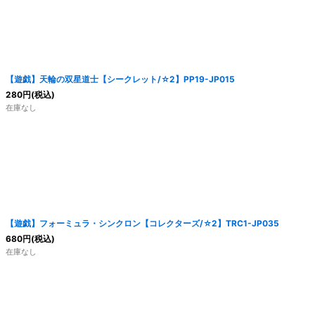
【遊戯】天輪の双星道士【シークレット/☆2】PP19-JP015
280
円
(税込)
在庫なし
【遊戯】フォーミュラ・シンクロン【コレクターズ/☆2】TRC1-JP035
680
円
(税込)
在庫なし