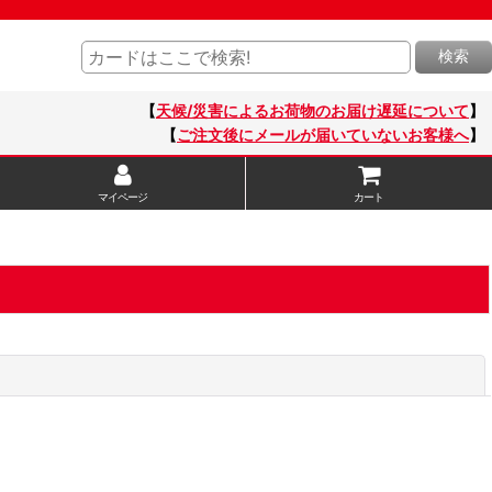
検索
【
天候/災害によるお荷物のお届け遅延について
】
【
ご注文後にメールが届いていないお客様へ
】
マイページ
カート
閉じる