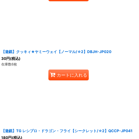
【遊戯】クッキィ★ヤミーウェイ【ノーマル/☆2】DBJH-JP020
30
円
(税込)
在庫数6枚
カートに入れる
【遊戯】TG レシプロ・ドラゴン・フライ【シークレット/☆2】QCCP-JP041
180
円
(税込)