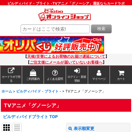
ビルディバイド - ブライト -TVアニメ「グノーシア」通販ならカードラボ
検索
【
天候/災害によるお荷物のお届け遅延について
】
【
ご注文後にメールが届いていないお客様へ
】
カードラボで売
ログイン・新規
ご利用案内
よくある質問
マイページ
カート
る
登録
ホーム
>
ビルディバイド - ブライト -
>
TVアニメ「グノーシア」
TVアニメ「グノーシア」
ビルディバイドブライト TOP
表示順変更
閉じる