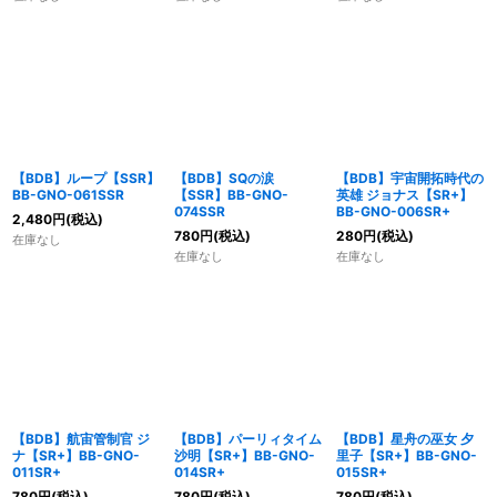
【BDB】ループ【SSR】
【BDB】SQの涙
【BDB】宇宙開拓時代の
BB-GNO-061SSR
【SSR】BB-GNO-
英雄 ジョナス【SR+】
074SSR
BB-GNO-006SR+
2,480
円
(税込)
780
円
(税込)
280
円
(税込)
在庫なし
在庫なし
在庫なし
【BDB】航宙管制官 ジ
【BDB】パーリィタイム
【BDB】星舟の巫女 夕
ナ【SR+】BB-GNO-
沙明【SR+】BB-GNO-
里子【SR+】BB-GNO-
011SR+
014SR+
015SR+
780
円
(税込)
780
円
(税込)
780
円
(税込)