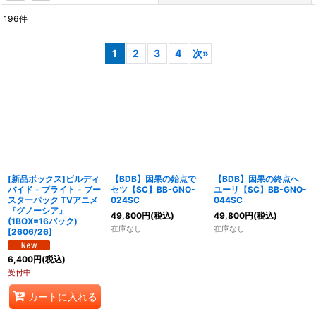
196
件
表示数
:
1
2
3
4
次
»
在庫あり
並び順
:
絞り込む
[新品ボックス]ビルディ
【BDB】因果の始点で
【BDB】因果の終点へ
バイド - ブライト - ブー
セツ【SC】BB-GNO-
ユーリ【SC】BB-GNO-
スターパック TVアニメ
024SC
044SC
『グノーシア』
49,800
円
(税込)
49,800
円
(税込)
(1BOX=16パック)
在庫なし
在庫なし
[2606/26]
6,400
円
(税込)
受付中
カートに入れる