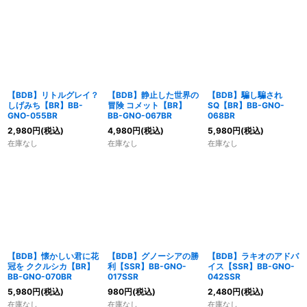
【BDB】リトルグレイ？
【BDB】静止した世界の
【BDB】騙し騙され
しげみち【BR】BB-
冒険 コメット【BR】
SQ【BR】BB-GNO-
GNO-055BR
BB-GNO-067BR
068BR
2,980
円
(税込)
4,980
円
(税込)
5,980
円
(税込)
在庫なし
在庫なし
在庫なし
【BDB】懐かしい君に花
【BDB】グノーシアの勝
【BDB】ラキオのアドバ
冠を ククルシカ【BR】
利【SSR】BB-GNO-
イス【SSR】BB-GNO-
BB-GNO-070BR
017SSR
042SSR
5,980
円
(税込)
980
円
(税込)
2,480
円
(税込)
在庫なし
在庫なし
在庫なし