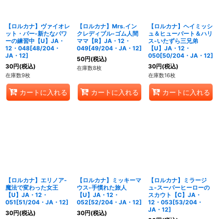
【ロルカナ】ヴァイオレ
【ロルカナ】Mrs.イン
【ロルカナ】ヘイミッシ
ット・パー-新たなパワ
クレディブル-ゴム人間
ュ＆ヒューバート＆ハリ
ーの練習中【U】JA・
ママ【R】JA・12・
ス-いたずら三兄弟
12・048[48/204・
049[49/204・JA・12]
【U】JA・12・
JA・12]
050[50/204・JA・12]
50
円
(税込)
30
円
(税込)
30
円
(税込)
在庫数8枚
在庫数9枚
在庫数16枚
カートに入れる
カートに入れる
カートに入れる
【ロルカナ】エリノア-
【ロルカナ】ミッキーマ
【ロルカナ】ミラージ
魔法で変わった女王
ウス-手慣れた旅人
ュ-スーパーヒーローの
【U】JA・12・
【U】JA・12・
スカウト【C】JA・
051[51/204・JA・12]
052[52/204・JA・12]
12・053[53/204・
JA・12]
30
円
(税込)
30
円
(税込)