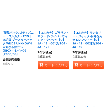
[新品ボックス]ディズニ
【ロルカナ】ゴサリン・
【ロルカナ】モンタリ
ー・ロルカナ・TCG 日
マラード-クイバーウィ
ー・ジャック-目を光ら
本語版 ブースターパッ
ング・クワック【C】
せるレンジャー【C】
ク WILDS UNKNOWN
JA・12・001[1/204・
JA・12・002[2/204・
未知なる彼方へ！
JA・12]
JA・12]
(1BOX=16パック)
20
円
(税込)
20
円
(税込)
[2605/08]
在庫数20枚
在庫数20枚
会員販売価格
在庫なし
カートに入れる
カートに入れる