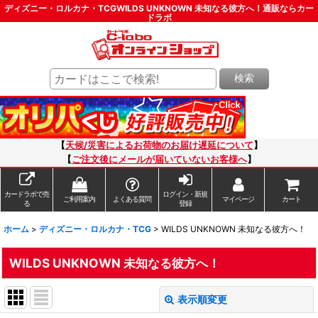
ディズニー・ロルカナ・TCGWILDS UNKNOWN 未知なる彼方へ！通販ならカー
ドラボ
検索
【
天候/災害によるお荷物のお届け遅延について
】
【
ご注文後にメールが届いていないお客様へ
】
カードラボで売
ログイン・新規
ご利用案内
よくある質問
マイページ
カート
る
登録
ホーム
>
ディズニー・ロルカナ・TCG
>
WILDS UNKNOWN 未知なる彼方へ！
WILDS UNKNOWN 未知なる彼方へ！
表示順変更
閉じる