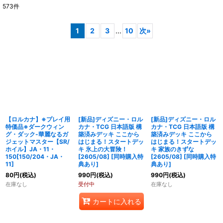
573
件
表示数
:
1
2
3
...
10
次
»
在庫あり
並び順
:
絞り込む
【ロルカナ】※プレイ用
[新品]ディズニー・ロル
[新品]ディズニー・ロル
特価品※ダークウィン
カナ・TCG 日本語版 構
カナ・TCG 日本語版 構
グ・ダック-華麗なるガ
築済みデッキ ここから
築済みデッキ ここから
ジェットマスター【SR/
はじまる！スタートデッ
はじまる！スタートデッ
ホイル】JA・11・
キ 氷上の大冒険！
キ 家族のきずな
150[150/204・JA・
[2605/08] [同時購入特
[2605/08] [同時購入特
11]
典あり]
典あり]
80
円
(税込)
990
円
(税込)
990
円
(税込)
在庫なし
受付中
在庫なし
カートに入れる