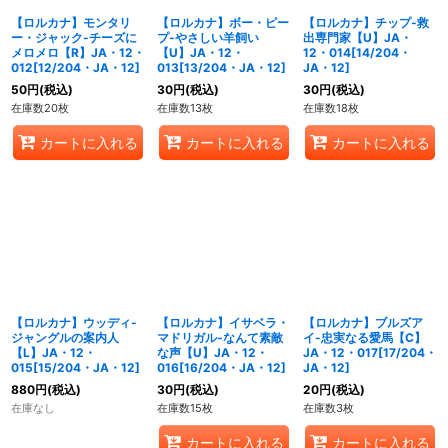
【ロルカナ】モンタリ
【ロルカナ】ボー・ピー
【ロルカナ】チップ-救
ー・ジャック-チーズに
プ-やさしい羊飼い
出専門家【U】JA・
メロメロ【R】JA・12・
【U】JA・12・
12・014[14/204・
012[12/204・JA・12]
013[13/204・JA・12]
JA・12]
50
円
(税込)
30
円
(税込)
30
円
(税込)
在庫数20枚
在庫数13枚
在庫数18枚
カートに入れる
カートに入れる
カートに入れる
【ロルカナ】ウッディ-
【ロルカナ】イサベラ・
【ロルカナ】ブルズア
ジャングルの案内人
マドリガル-なんて素敵
イ-忠実なる愛馬【C】
【L】JA・12・
な声【U】JA・12・
JA・12・017[17/204・
015[15/204・JA・12]
016[16/204・JA・12]
JA・12]
880
円
(税込)
30
円
(税込)
20
円
(税込)
在庫なし
在庫数15枚
在庫数3枚
カートに入れる
カートに入れる