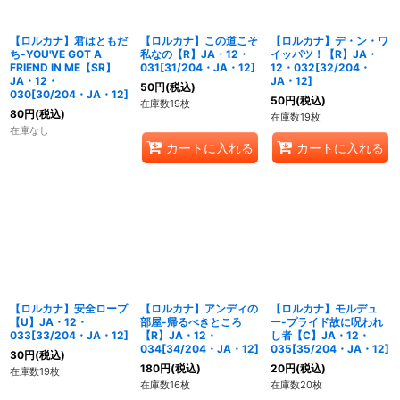
【ロルカナ】君はともだ
【ロルカナ】この道こそ
【ロルカナ】デ・ン・ワ
ち-YOU'VE GOT A
私なの【R】JA・12・
イッパツ！【R】JA・
FRIEND IN ME【SR】
031[31/204・JA・12]
12・032[32/204・
JA・12・
JA・12]
50
円
(税込)
030[30/204・JA・12]
50
円
(税込)
在庫数19枚
80
円
(税込)
在庫数19枚
在庫なし
カートに入れる
カートに入れる
【ロルカナ】安全ロープ
【ロルカナ】アンディの
【ロルカナ】モルデュ
【U】JA・12・
部屋-帰るべきところ
ー-プライド故に呪われ
033[33/204・JA・12]
【R】JA・12・
し者【C】JA・12・
034[34/204・JA・12]
035[35/204・JA・12]
30
円
(税込)
180
円
(税込)
20
円
(税込)
在庫数19枚
在庫数16枚
在庫数20枚