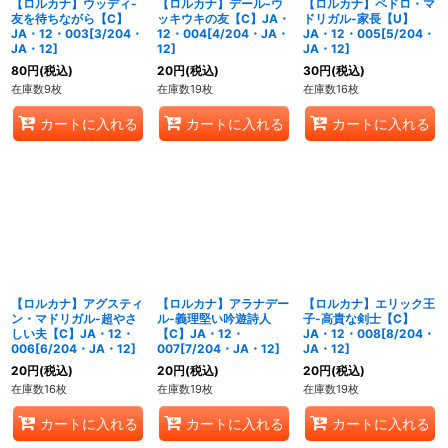
【ロルカナ】ウッディ-
【ロルカナ】デール-ウ
【ロルカナ】ペドロ・マ
友を待ちながら【C】
ッキウキの友【C】JA・
ドリガル-家長【U】
JA・12・003[3/204・
12・004[4/204・JA・
JA・12・005[5/204・
JA・12]
12]
JA・12]
80
円
(税込)
20
円
(税込)
30
円
(税込)
在庫数9枚
在庫数19枚
在庫数16枚
カートに入れる
カートに入れる
カートに入れる
【ロルカナ】アグスティ
【ロルカナ】アラナデー
【ロルカナ】エリック王
ン・マドリガル-超やさ
ル-義理堅い吟遊詩人
子-高貴な剣士【C】
しい夫【C】JA・12・
【C】JA・12・
JA・12・008[8/204・
006[6/204・JA・12]
007[7/204・JA・12]
JA・12]
20
円
(税込)
20
円
(税込)
20
円
(税込)
在庫数16枚
在庫数19枚
在庫数19枚
カートに入れる
カートに入れる
カートに入れる