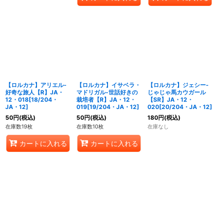
【ロルカナ】アリエル-
【ロルカナ】イサベラ・
【ロルカナ】ジェシー-
好奇な旅人【R】JA・
マドリガル-世話好きの
じゃじゃ馬カウガール
12・018[18/204・
栽培者【R】JA・12・
【SR】JA・12・
JA・12]
019[19/204・JA・12]
020[20/204・JA・12]
50
円
(税込)
50
円
(税込)
180
円
(税込)
在庫数19枚
在庫数10枚
在庫なし
カートに入れる
カートに入れる