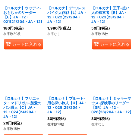
【ロルカナ】ウッディ-
【ロルカナ】デール-ス
【ロルカナ】王子-想い
おもちゃのリーダー
パイク大作戦【L】JA・
人の探索者【R】JA・
【U】JA・12・
12・022[22/204・
12・023[23/204・
021[21/204・JA・12]
JA・12]
JA・12]
180
円
(税込)
1,980
円
(税込)
50
円
(税込)
在庫数20枚
在庫なし
在庫数18枚
カートに入れる
カートに入れる
【ロルカナ】フリエッ
【ロルカナ】プルート-
【ロルカナ】ミッキーマ
タ・マドリガル-慈愛の
用心深い旅人【U】JA・
ウス-探検隊のリーダー
パン職人【C】JA・
12・025[25/204・
【SR】JA・12・
12・024[24/204・
JA・12]
026[26/204・JA・12]
JA・12]
30
円
(税込)
80
円
(税込)
20
円
(税込)
在庫数18枚
在庫なし
在庫数16枚