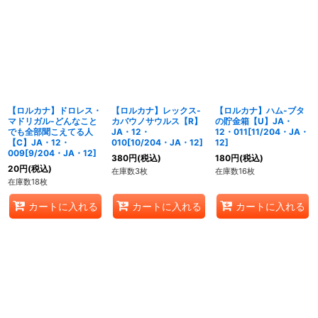
【ロルカナ】ドロレス・
【ロルカナ】レックス-
【ロルカナ】ハム-ブタ
マドリガル-どんなこと
カバウノサウルス【R】
の貯金箱【U】JA・
でも全部聞こえてる人
JA・12・
12・011[11/204・JA・
【C】JA・12・
010[10/204・JA・12]
12]
009[9/204・JA・12]
380
円
(税込)
180
円
(税込)
20
円
(税込)
在庫数3枚
在庫数16枚
在庫数18枚
カートに入れる
カートに入れる
カートに入れる