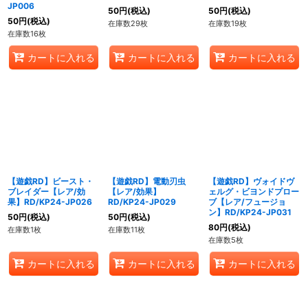
JP006
50
円
(税込)
50
円
(税込)
50
円
(税込)
在庫数29枚
在庫数19枚
在庫数16枚
カートに入れる
カートに入れる
カートに入れる
【遊戯RD】ビースト・
【遊戯RD】電動刃虫
【遊戯RD】ヴォイドヴ
ブレイダー【レア/効
【レア/効果】
ェルグ・ビヨンドプロー
果】RD/KP24-JP026
RD/KP24-JP029
ブ【レア/フュージョ
ン】RD/KP24-JP031
50
円
(税込)
50
円
(税込)
80
円
(税込)
在庫数1枚
在庫数11枚
在庫数5枚
カートに入れる
カートに入れる
カートに入れる