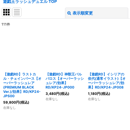
遊戯王ラッシュデュエル TOP
表示順変更
閉じる
111
件
表示数
:
在庫あり
並び順
:
絞り込む
【遊戯RD】ラストカ
【遊戯RD】神獣王バル
【遊戯RD】イシリアの
ル・チェインバース【オ
バロス【オーバーラッシ
依代(通常イラスト)【オ
ーバーラッシュレア
ュレア/効果】
ーバーラッシュレア/効
(PREMIUM BLACK
RD/KP24-JP000
果】RD/KP24-JP008
Ver.)/効果】RD/KP24-
3,480
円
(税込)
1,180
円
(税込)
JPS00
在庫なし
在庫なし
59,800
円
(税込)
在庫なし