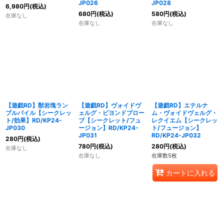
JP026
JP028
6,980
円
(税込)
680
円
(税込)
580
円
(税込)
在庫なし
在庫なし
在庫なし
【遊戯RD】獣岩塊ラン
【遊戯RD】ヴォイドヴ
【遊戯RD】エテルナ
ブルパイル【シークレッ
ェルグ・ビヨンドプロー
ム・ヴォイドヴェルグ・
ト/効果】RD/KP24-
ブ【シークレット/フュ
レクイエム【シークレッ
JP030
ージョン】RD/KP24-
ト/フュージョン】
JP031
RD/KP24-JP032
280
円
(税込)
780
円
(税込)
280
円
(税込)
在庫なし
在庫なし
在庫数5枚
カートに入れる