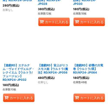
果】RD/KP24-JP019
効果】RD/KP24-
効果】RD/KP24-
JP028
JP030
280
円
(税込)
380
円
(税込)
180
円
(税込)
在庫なし
在庫数12枚
在庫数18枚
カートに入れる
カートに入れる
【遊戯RD】エテルナ
【遊戯RD】宙上がりコ
【遊戯RD】砂塵の大竜
ム・ヴォイドヴェルグ・
スモス姫【ウルトラ/魔
巻【ウルトラ/罠】
レクイエム【ウルトラ/
法】RD/KP24-JP056
RD/KP24-JP064
フュージョン】
480
円
(税込)
180
円
(税込)
RD/KP24-JP032
在庫なし
在庫数48枚
180
円
(税込)
在庫数10枚
カートに入れる
カートに入れる