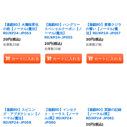
【遊戯RD】火麺味変化
【遊戯RD】ハングリー
【遊戯RD】要塞クジラ
の術【ノーマル/魔法】
スペシャルクーポン【ノ
の誓い【ノーマル/魔
RD/KP24-JP053
ーマル/魔法】
法】RD/KP24-JP057
RD/KP24-JP055
20
円
(税込)
30
円
(税込)
20
円
(税込)
在庫数25枚
在庫数21枚
在庫数20枚
カートに入れる
カートに入れる
カートに入れる
【遊戯RD】スピニン
【遊戯RD】インセク
【遊戯RD】冥跡の記録
グ・アブダクション【ノ
ト・トーラス【ノーマ
【ノーマル/罠】
ーマル/魔法】
ル/罠】RD/KP24-
RD/KP24-JP062
RD/KP24-JP059
JP060
20
円
(税込)