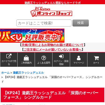
遊戯王ラッシュデュエル通販ならカードラボ
検索
【
天候/災害によるお荷物のお届け遅延について
】
【
ご注文後にメールが届いていないお客様へ
】
カードラボで売
ログイン・新規
ご利用案内
よくある質問
マイページ
カート
る
登録
ホーム
>
遊戯王ラッシュデュエル
>
【KP24】遊戯王ラッシュデュエル 「深淵のオーバーフォース」 シングルカー
ド
【KP24】遊戯王ラッシュデュエル 「深淵のオーバー
フォース」 シングルカード