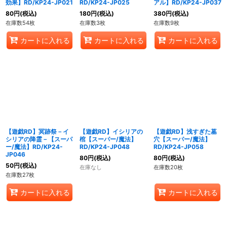
効果】RD/KP24-JP021
RD/KP24-JP025
アル】RD/KP24-JP037
80
円
(税込)
180
円
(税込)
380
円
(税込)
在庫数54枚
在庫数3枚
在庫数9枚
カートに入れる
カートに入れる
カートに入れる
【遊戯RD】冥跡祭－イ
【遊戯RD】イシリアの
【遊戯RD】浅すぎた墓
シリアの降霊－【スーパ
棺【スーパー/魔法】
穴【スーパー/魔法】
ー/魔法】RD/KP24-
RD/KP24-JP048
RD/KP24-JP058
JP046
80
円
(税込)
80
円
(税込)
50
円
(税込)
在庫なし
在庫数20枚
在庫数27枚
カートに入れる
カートに入れる