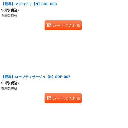
【競馬】ママコチャ【N】SDF-003
50
円
(税込)
在庫数13枚
カートに入れる
【競馬】ローブティサージュ【N】SDF-007
50
円
(税込)
在庫数18枚
カートに入れる