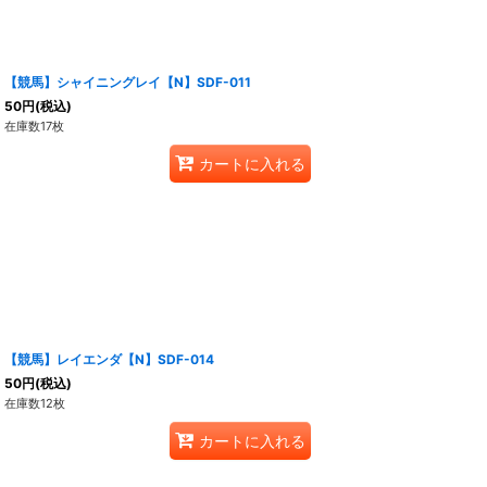
【競馬】シャイニングレイ【N】SDF-011
50
円
(税込)
在庫数17枚
カートに入れる
【競馬】レイエンダ【N】SDF-014
50
円
(税込)
在庫数12枚
カートに入れる