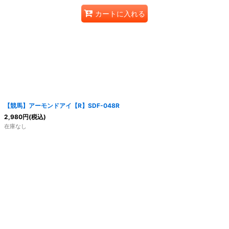
カートに入れる
【競馬】アーモンドアイ【R】SDF-048R
2,980
円
(税込)
在庫なし