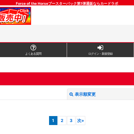
Force of the Horseブースターパック第1弾通販ならカードラボ
よくある質問
ログイン・新規登録
表示順変更
1
2
3
次
»