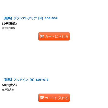
【競馬】グランアレグリア【N】SDF-009
80
円
(税込)
在庫数10枚
カートに入れる
【競馬】アルアイン【N】SDF-013
50
円
(税込)
在庫数8枚
カートに入れる