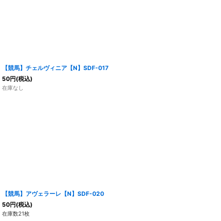
【競馬】チェルヴィニア【N】SDF-017
50
円
(税込)
在庫なし
【競馬】アヴェラーレ【N】SDF-020
50
円
(税込)
在庫数21枚