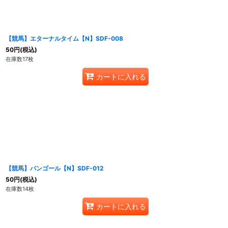
【競馬】エターナルタイム【N】SDF-008
50
円
(税込)
在庫数17枚
カートに入れる
【競馬】バンゴール【N】SDF-012
50
円
(税込)
在庫数14枚
カートに入れる