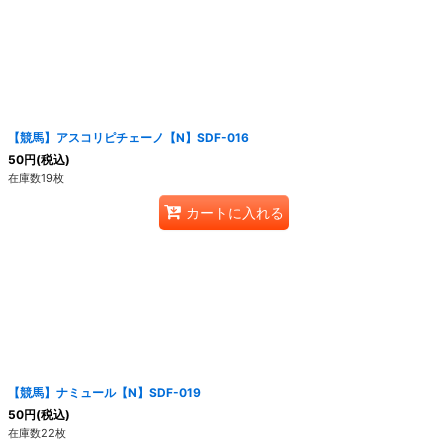
【競馬】アスコリピチェーノ【N】SDF-016
50
円
(税込)
在庫数19枚
カートに入れる
【競馬】ナミュール【N】SDF-019
50
円
(税込)
在庫数22枚