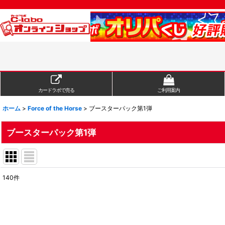
カードラボで売る
ご利用案内
ホーム
>
Force of the Horse
>
ブースターパック第1弾
ブースターパック第1弾
140
件
表示数
:
在庫あり