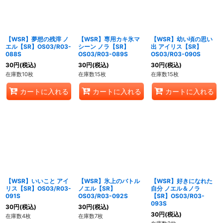
【WSR】夢想の残滓 ノ
【WSR】専用カキ氷マ
【WSR】幼い頃の思い
エル【SR】OS03/R03-
シーン ノラ【SR】
出 アイリス【SR】
088S
OS03/R03-089S
OS03/R03-090S
30
円
(税込)
30
円
(税込)
30
円
(税込)
在庫数10枚
在庫数15枚
在庫数15枚
カートに入れる
カートに入れる
カートに入れる
【WSR】いいこと アイ
【WSR】氷上のバトル
【WSR】好きになれた
リス【SR】OS03/R03-
ノエル【SR】
自分 ノエル＆ノラ
091S
OS03/R03-092S
【SR】OS03/R03-
093S
30
円
(税込)
30
円
(税込)
30
円
(税込)
在庫数4枚
在庫数7枚