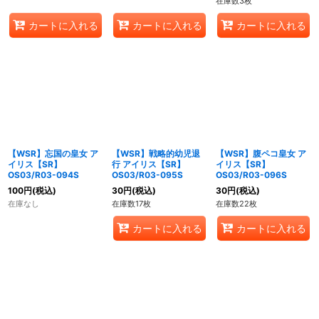
在庫数3枚
カートに入れる
カートに入れる
カートに入れる
【WSR】忘国の皇女 ア
【WSR】戦略的幼児退
【WSR】腹ペコ皇女 ア
イリス【SR】
行 アイリス【SR】
イリス【SR】
OS03/R03-094S
OS03/R03-095S
OS03/R03-096S
100
円
(税込)
30
円
(税込)
30
円
(税込)
在庫なし
在庫数17枚
在庫数22枚
カートに入れる
カートに入れる