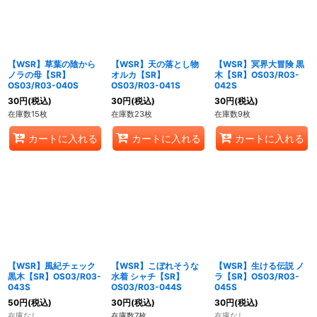
【WSR】草葉の陰から
【WSR】天の落とし物
【WSR】冥界大冒険 黒
ノラの母【SR】
オルカ【SR】
木【SR】OS03/R03-
OS03/R03-040S
OS03/R03-041S
042S
30
円
(税込)
30
円
(税込)
30
円
(税込)
在庫数15枚
在庫数23枚
在庫数9枚
カートに入れる
カートに入れる
カートに入れる
【WSR】風紀チェック
【WSR】こぼれそうな
【WSR】生ける伝説 ノ
黒木【SR】OS03/R03-
水着 シャチ【SR】
ラ【SR】OS03/R03-
043S
OS03/R03-044S
045S
50
円
(税込)
30
円
(税込)
30
円
(税込)
在庫なし
在庫数7枚
在庫なし