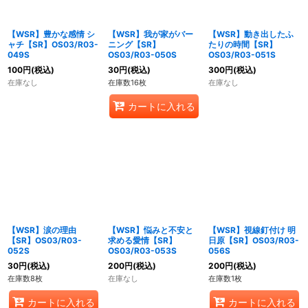
【WSR】豊かな感情 シ
【WSR】我が家がバー
【WSR】動き出したふ
ャチ【SR】OS03/R03-
ニング【SR】
たりの時間【SR】
049S
OS03/R03-050S
OS03/R03-051S
100
円
(税込)
30
円
(税込)
300
円
(税込)
在庫なし
在庫数16枚
在庫なし
カートに入れる
【WSR】涙の理由
【WSR】悩みと不安と
【WSR】視線釘付け 明
【SR】OS03/R03-
求める愛情【SR】
日原【SR】OS03/R03-
052S
OS03/R03-053S
056S
30
円
(税込)
200
円
(税込)
200
円
(税込)
在庫数8枚
在庫なし
在庫数1枚
カートに入れる
カートに入れる