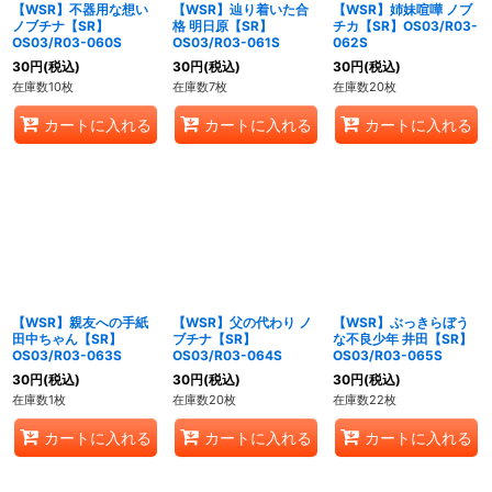
【WSR】不器用な想い
【WSR】辿り着いた合
【WSR】姉妹喧嘩 ノブ
ノブチナ【SR】
格 明日原【SR】
チカ【SR】OS03/R03-
OS03/R03-060S
OS03/R03-061S
062S
30
円
(税込)
30
円
(税込)
30
円
(税込)
在庫数10枚
在庫数7枚
在庫数20枚
カートに入れる
カートに入れる
カートに入れる
【WSR】親友への手紙
【WSR】父の代わり ノ
【WSR】ぶっきらぼう
田中ちゃん【SR】
ブチナ【SR】
な不良少年 井田【SR】
OS03/R03-063S
OS03/R03-064S
OS03/R03-065S
30
円
(税込)
30
円
(税込)
30
円
(税込)
在庫数1枚
在庫数20枚
在庫数22枚
カートに入れる
カートに入れる
カートに入れる