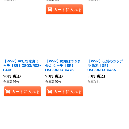
カートに入れる
【WSR】幸せな家庭 シ
【WSR】結婚はできま
【WSR】伝説のカップ
ャチ【SR】OS03/R03-
せん シャチ【SR】
ル 黒木【SR】
046S
OS03/R03-047S
OS03/R03-048S
30
円
(税込)
30
円
(税込)
50
円
(税込)
在庫数14枚
在庫数16枚
在庫なし
カートに入れる
カートに入れる