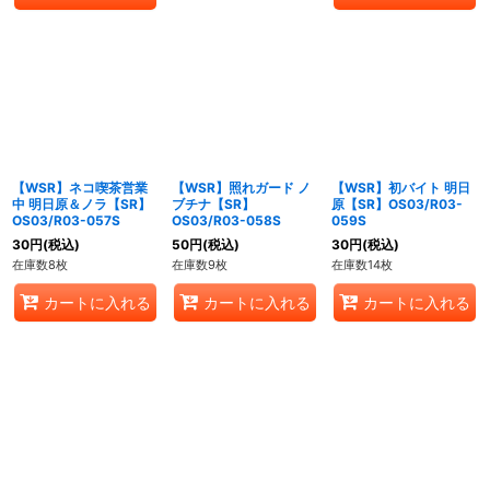
【WSR】ネコ喫茶営業
【WSR】照れガード ノ
【WSR】初バイト 明日
中 明日原＆ノラ【SR】
ブチナ【SR】
原【SR】OS03/R03-
OS03/R03-057S
OS03/R03-058S
059S
30
円
(税込)
50
円
(税込)
30
円
(税込)
在庫数8枚
在庫数9枚
在庫数14枚
カートに入れる
カートに入れる
カートに入れる