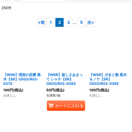
256
件
表示数
:
«
前
1
2
3
...
5
次
»
在庫あり
並び順
:
絞り込む
【WSR】理想の恋愛 黒
【WSR】寂しさあまっ
【WSR】少女と獣 黒木
木【SR】OS03/R03-
て シャチ【SR】
＆ノラ【SR】
037S
OS03/R03-038S
OS03/R03-039S
100
円
(税込)
50
円
(税込)
100
円
(税込)
在庫なし
在庫数1枚
在庫なし
カートに入れる