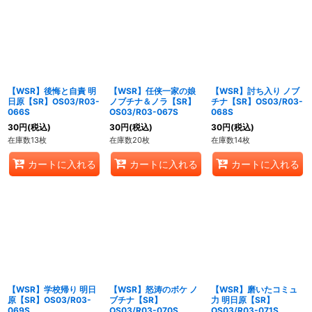
【WSR】後悔と自責 明
【WSR】任侠一家の娘
【WSR】討ち入り ノブ
日原【SR】OS03/R03-
ノブチナ＆ノラ【SR】
チナ【SR】OS03/R03-
066S
OS03/R03-067S
068S
30
円
(税込)
30
円
(税込)
30
円
(税込)
在庫数13枚
在庫数20枚
在庫数14枚
カートに入れる
カートに入れる
カートに入れる
【WSR】学校帰り 明日
【WSR】怒涛のボケ ノ
【WSR】磨いたコミュ
原【SR】OS03/R03-
ブチナ【SR】
力 明日原【SR】
069S
OS03/R03-070S
OS03/R03-071S