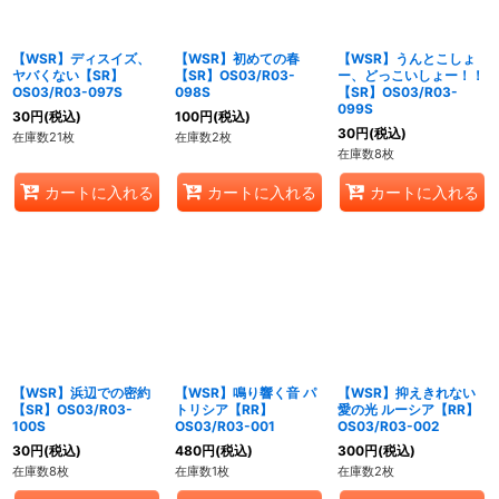
【WSR】ディスイズ、
【WSR】初めての春
【WSR】うんとこしょ
ヤバくない【SR】
【SR】OS03/R03-
ー、どっこいしょー！！
OS03/R03-097S
098S
【SR】OS03/R03-
099S
30
円
(税込)
100
円
(税込)
30
円
(税込)
在庫数21枚
在庫数2枚
在庫数8枚
カートに入れる
カートに入れる
カートに入れる
【WSR】浜辺での密約
【WSR】鳴り響く音 パ
【WSR】抑えきれない
【SR】OS03/R03-
トリシア【RR】
愛の光 ルーシア【RR】
100S
OS03/R03-001
OS03/R03-002
30
円
(税込)
480
円
(税込)
300
円
(税込)
在庫数8枚
在庫数1枚
在庫数2枚