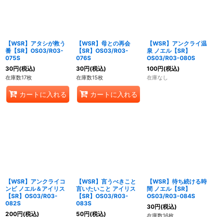
【WSR】アタシが救う
【WSR】母との再会
【WSR】アンクライ温
番【SR】OS03/R03-
【SR】OS03/R03-
泉 ノエル【SR】
075S
076S
OS03/R03-080S
30
円
(税込)
30
円
(税込)
100
円
(税込)
在庫数17枚
在庫数15枚
在庫なし
カートに入れる
カートに入れる
【WSR】アンクライコ
【WSR】言うべきこと
【WSR】待ち続ける時
ンビ ノエル＆アイリス
言いたいこと アイリス
間 ノエル【SR】
【SR】OS03/R03-
【SR】OS03/R03-
OS03/R03-084S
082S
083S
30
円
(税込)
200
円
(税込)
50
円
(税込)
在庫数16枚