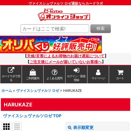
ヴァイスシュヴァルツ ロゼ通販ならカードラボ
検索
【
天候/災害によるお荷物のお届け遅延について
】
【
ご注文後にメールが届いていないお客様へ
】
カードラボで売
ログイン・新規
ご利用案内
よくある質問
マイページ
カート
る
登録
ホーム
>
ヴァイスシュヴァルツ ロゼ
>
HARUKAZE
HARUKAZE
ヴァイスシュヴァルツロゼ TOP
表示順変更
閉じる