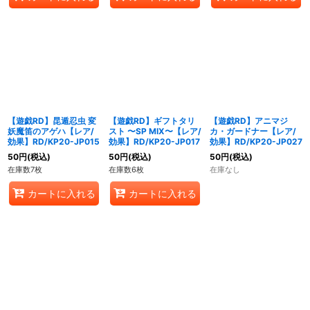
【遊戯RD】昆遁忍虫 変
【遊戯RD】ギフトタリ
【遊戯RD】アニマジ
妖魔笛のアゲハ【レア/
スト 〜SP MIX〜【レア/
カ・ガードナー【レア/
効果】RD/KP20-JP015
効果】RD/KP20-JP017
効果】RD/KP20-JP027
50
円
(税込)
50
円
(税込)
50
円
(税込)
在庫数7枚
在庫数6枚
在庫なし
カートに入れる
カートに入れる