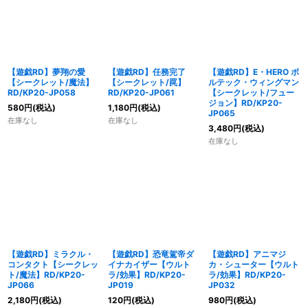
【遊戯RD】夢翔の愛
【遊戯RD】任務完了
【遊戯RD】E・HERO ボ
【シークレット/魔法】
【シークレット/罠】
ルテック・ウィングマン
RD/KP20-JP058
RD/KP20-JP061
【シークレット/フュー
ジョン】RD/KP20-
580
円
(税込)
1,180
円
(税込)
JP065
在庫なし
在庫なし
3,480
円
(税込)
在庫なし
【遊戯RD】ミラクル・
【遊戯RD】恐竜駕帝ダ
【遊戯RD】アニマジ
コンタクト【シークレッ
イナカイザー【ウルト
カ・シューター【ウルト
ト/魔法】RD/KP20-
ラ/効果】RD/KP20-
ラ/効果】RD/KP20-
JP066
JP019
JP032
2,180
円
(税込)
120
円
(税込)
980
円
(税込)