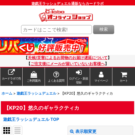
遊戯王ラッシュデュエル通販ならカードラボ
検索
【
天候/災害によるお荷物のお届け遅延について
】
【
ご注文後にメールが届いていないお客様へ
】
カードラボで売
ログイン・新規
ご利用案内
よくある質問
マイページ
カート
る
登録
ホーム
>
遊戯王ラッシュデュエル
>
【KP20】悠久のギャラクティカ
【KP20】悠久のギャラクティカ
遊戯王ラッシュデュエル TOP
表示順変更
閉じる