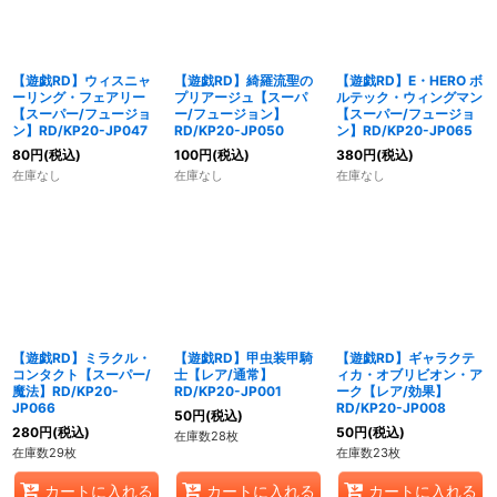
【遊戯RD】ウィスニャ
【遊戯RD】綺羅流聖の
【遊戯RD】E・HERO ボ
ーリング・フェアリー
プリアージュ【スーパ
ルテック・ウィングマン
【スーパー/フュージョ
ー/フュージョン】
【スーパー/フュージョ
ン】RD/KP20-JP047
RD/KP20-JP050
ン】RD/KP20-JP065
80
円
(税込)
100
円
(税込)
380
円
(税込)
在庫なし
在庫なし
在庫なし
【遊戯RD】ミラクル・
【遊戯RD】甲虫装甲騎
【遊戯RD】ギャラクテ
コンタクト【スーパー/
士【レア/通常】
ィカ・オブリビオン・ア
魔法】RD/KP20-
RD/KP20-JP001
ーク【レア/効果】
JP066
RD/KP20-JP008
50
円
(税込)
280
円
(税込)
50
円
(税込)
在庫数28枚
在庫数29枚
在庫数23枚
カートに入れる
カートに入れる
カートに入れる