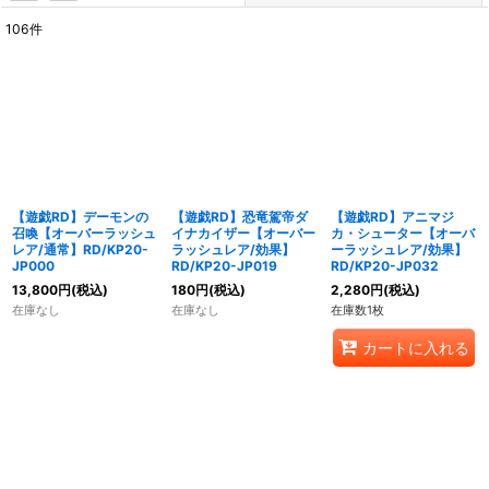
106
件
表示数
:
在庫あり
並び順
:
絞り込む
【遊戯RD】デーモンの
【遊戯RD】恐竜駕帝ダ
【遊戯RD】アニマジ
召喚【オーバーラッシュ
イナカイザー【オーバー
カ・シューター【オーバ
レア/通常】RD/KP20-
ラッシュレア/効果】
ーラッシュレア/効果】
JP000
RD/KP20-JP019
RD/KP20-JP032
13,800
円
(税込)
180
円
(税込)
2,280
円
(税込)
在庫なし
在庫なし
在庫数1枚
カートに入れる