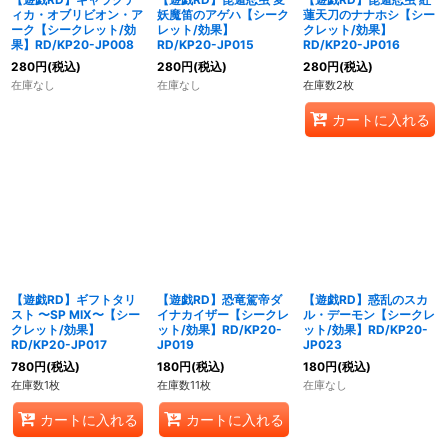
ィカ・オブリビオン・ア
妖魔笛のアゲハ【シーク
蓮天刀のナナホシ【シー
ーク【シークレット/効
レット/効果】
クレット/効果】
果】RD/KP20-JP008
RD/KP20-JP015
RD/KP20-JP016
280
円
(税込)
280
円
(税込)
280
円
(税込)
在庫なし
在庫なし
在庫数2枚
カートに入れる
【遊戯RD】ギフトタリ
【遊戯RD】恐竜駕帝ダ
【遊戯RD】惑乱のスカ
スト 〜SP MIX〜【シー
イナカイザー【シークレ
ル・デーモン【シークレ
クレット/効果】
ット/効果】RD/KP20-
ット/効果】RD/KP20-
RD/KP20-JP017
JP019
JP023
780
円
(税込)
180
円
(税込)
180
円
(税込)
在庫数1枚
在庫数11枚
在庫なし
カートに入れる
カートに入れる