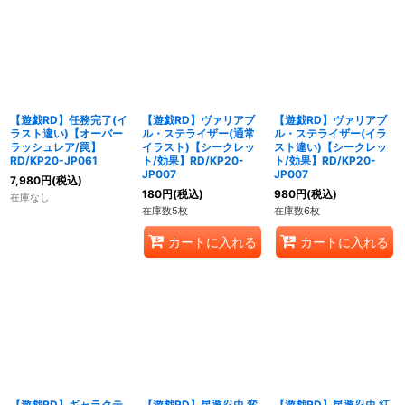
【遊戯RD】任務完了(イ
【遊戯RD】ヴァリアブ
【遊戯RD】ヴァリアブ
ラスト違い)【オーバー
ル・ステライザー(通常
ル・ステライザー(イラ
ラッシュレア/罠】
イラスト)【シークレッ
スト違い)【シークレッ
RD/KP20-JP061
ト/効果】RD/KP20-
ト/効果】RD/KP20-
JP007
JP007
7,980
円
(税込)
180
円
(税込)
980
円
(税込)
在庫なし
在庫数5枚
在庫数6枚
カートに入れる
カートに入れる
【遊戯RD】ギャラクテ
【遊戯RD】昆遁忍虫 変
【遊戯RD】昆遁忍虫 紅