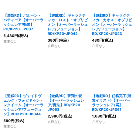
【遊戯RD】バルーン・
【遊戯RD】ギャラクテ
【遊戯RD】ギャラクテ
バティーア【オーバーラ
ィカ・ロスト・オブリビ
ィカ・カオス・オブリビ
ッシュレア/効果】
オン【オーバーラッシュ
オン【オーバーラッシュ
RD/KP20-JP037
レア/フュージョン】
レア/フュージョン】
RD/KP20-JP042
RD/KP20-JP043
5,480
円
(税込)
380
円
(税込)
480
円
(税込)
在庫なし
在庫なし
在庫なし
【遊戯RD】ヴォイドヴ
【遊戯RD】夢翔の愛
【遊戯RD】任務完了(通
ェルグ・フォビドゥン・
【オーバーラッシュレ
常イラスト)【オーバー
レクイエム【オーバーラ
ア/魔法】RD/KP20-
ラッシュレア/罠】
ッシュレア/フュージョ
JP058
RD/KP20-JP061
ン】RD/KP20-JP044
2,980
円
(税込)
1,680
円
(税込)
580
円
(税込)
在庫なし
在庫なし
在庫なし