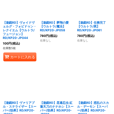
【遊戯RD】ヴォイドヴ
【遊戯RD】夢翔の愛
【遊戯RD】任務完了
ェルグ・フォビドゥン・
【ウルトラ/魔法】
【ウルトラ/罠】
レクイエム【ウルトラ/
RD/KP20-JP058
RD/KP20-JP061
フュージョン】
780
円
(税込)
780
円
(税込)
RD/KP20-JP044
在庫なし
在庫なし
100
円
(税込)
在庫数5枚
カートに入れる
【遊戯RD】ヴァリアブ
【遊戯RD】昆遁忍虫 紅
【遊戯RD】惑乱のスカ
ル・ステライザー【スー
蓮天刀のナナホシ【スー
ル・デーモン【スーパ
パー/効果】RD/KP20-
パー/効果】RD/KP20-
ー/効果】RD/KP20-