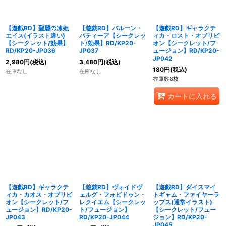
【遊戯RD】聖麗の凍姫
【遊戯RD】バルーン・
【遊戯RD】ギャラクテ
エイス(イラスト違い)
バティーア【シークレッ
ィカ・ロスト・オブリビ
【シークレット/効果】
ト/効果】RD/KP20-
オン【シークレット/フ
RD/KP20-JP036
JP037
ュージョン】RD/KP20-
JP042
2,980
円
(税込)
3,480
円
(税込)
180
円
(税込)
在庫なし
在庫なし
在庫数8枚
カートに入れる
【遊戯RD】ギャラクテ
【遊戯RD】ヴォイドヴ
【遊戯RD】ダイスマイ
ィカ・カオス・オブリビ
ェルグ・フォビドゥン・
トギャム・ファイヤーラ
オン【シークレット/フ
レクイエム【シークレッ
ップス(通常イラスト)
ュージョン】RD/KP20-
ト/フュージョン】
【シークレット/フュー
JP043
RD/KP20-JP044
ジョン】RD/KP20-
JP045