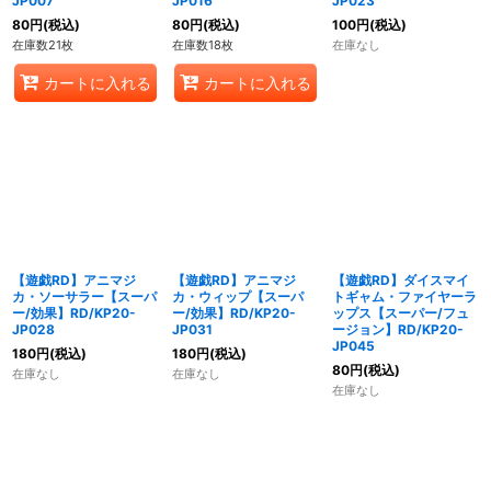
JP007
JP016
JP023
80
円
(税込)
80
円
(税込)
100
円
(税込)
在庫数21枚
在庫数18枚
在庫なし
カートに入れる
カートに入れる
【遊戯RD】アニマジ
【遊戯RD】アニマジ
【遊戯RD】ダイスマイ
カ・ソーサラー【スーパ
カ・ウィップ【スーパ
トギャム・ファイヤーラ
ー/効果】RD/KP20-
ー/効果】RD/KP20-
ップス【スーパー/フュ
JP028
JP031
ージョン】RD/KP20-
JP045
180
円
(税込)
180
円
(税込)
80
円
(税込)
在庫なし
在庫なし
在庫なし