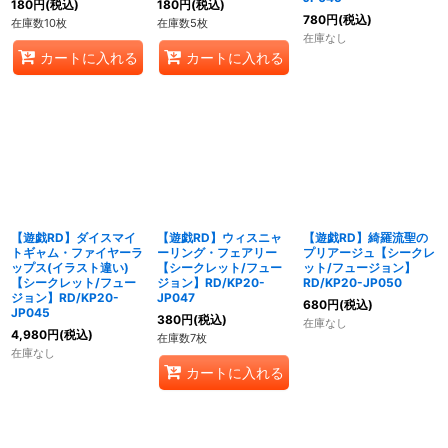
180
円
(税込)
180
円
(税込)
780
円
(税込)
在庫数10枚
在庫数5枚
在庫なし
カートに入れる
カートに入れる
【遊戯RD】ダイスマイ
【遊戯RD】ウィスニャ
【遊戯RD】綺羅流聖の
トギャム・ファイヤーラ
ーリング・フェアリー
プリアージュ【シークレ
ップス(イラスト違い)
【シークレット/フュー
ット/フュージョン】
【シークレット/フュー
ジョン】RD/KP20-
RD/KP20-JP050
ジョン】RD/KP20-
JP047
680
円
(税込)
JP045
380
円
(税込)
在庫なし
4,980
円
(税込)
在庫数7枚
在庫なし
カートに入れる