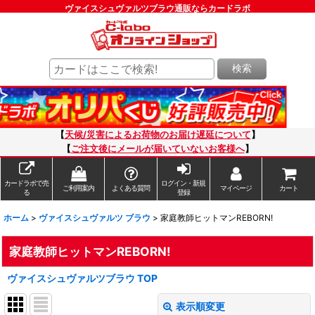
ヴァイスシュヴァルツブラウ通販ならカードラボ
検索
【
天候/災害によるお荷物のお届け遅延について
】
【
ご注文後にメールが届いていないお客様へ
】
カードラボで売
ログイン・新規
ご利用案内
よくある質問
マイページ
カート
る
登録
ホーム
>
ヴァイスシュヴァルツ ブラウ
>
家庭教師ヒットマンREBORN!
家庭教師ヒットマンREBORN!
ヴァイスシュヴァルツブラウ TOP
表示順変更
閉じる