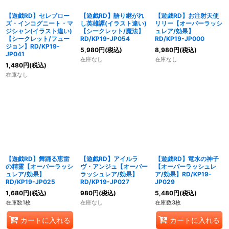
【遊戯RD】セレブロー
【遊戯RD】語り継がれ
【遊戯RD】お注射天使
ズ・インコグニート・マ
し英雄譚(イラスト違い)
リリー【オーバーラッシ
ジシャン(イラスト違い)
【シークレット/魔法】
ュレア/効果】
【シークレット/フュー
RD/KP19-JP054
RD/KP19-JP000
ジョン】RD/KP19-
5,980
円
(税込)
8,980
円
(税込)
JP041
在庫なし
在庫なし
1,480
円
(税込)
在庫なし
【遊戯RD】舞踊る恵雷
【遊戯RD】アイルラ
【遊戯RD】竜水の神子
の精霊【オーバーラッシ
ヴ・アンジュ【オーバー
【オーバーラッシュレ
ュレア/効果】
ラッシュレア/効果】
ア/効果】RD/KP19-
RD/KP19-JP025
RD/KP19-JP027
JP029
1,680
円
(税込)
980
円
(税込)
5,480
円
(税込)
在庫数1枚
在庫なし
在庫数3枚
カートに入れる
カートに入れる