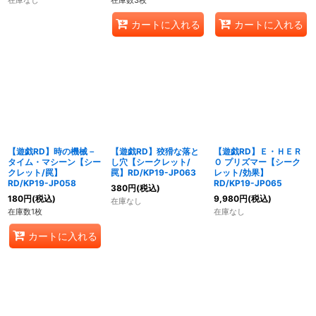
在庫なし
在庫数3枚
カートに入れる
カートに入れる
【遊戯RD】時の機械－
【遊戯RD】狡猾な落と
【遊戯RD】Ｅ・ＨＥＲ
タイム・マシーン【シー
し穴【シークレット/
Ｏ プリズマー【シーク
クレット/罠】
罠】RD/KP19-JP063
レット/効果】
RD/KP19-JP058
RD/KP19-JP065
380
円
(税込)
180
円
(税込)
9,980
円
(税込)
在庫なし
在庫数1枚
在庫なし
カートに入れる