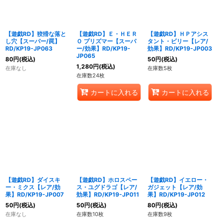
【遊戯RD】狡猾な落と
【遊戯RD】Ｅ・ＨＥＲ
【遊戯RD】ＨＰアシス
し穴【スーパー/罠】
Ｏ プリズマー【スーパ
タント・ビリー【レア/
RD/KP19-JP063
ー/効果】RD/KP19-
効果】RD/KP19-JP003
JP065
80
円
(税込)
50
円
(税込)
1,280
円
(税込)
在庫なし
在庫数5枚
在庫数24枚
カートに入れる
カートに入れる
【遊戯RD】ダイスキ
【遊戯RD】ホロスペー
【遊戯RD】イエロー・
ー・ミクス【レア/効
ス・ユグドラゴ【レア/
ガジェット【レア/効
果】RD/KP19-JP007
効果】RD/KP19-JP011
果】RD/KP19-JP012
50
円
(税込)
50
円
(税込)
80
円
(税込)
在庫なし
在庫数10枚
在庫数9枚