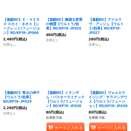
【遊戯RD】Ｅ・ＨＥＲ
【遊戯RD】舞踊る恵雷
【遊戯RD】アイルラ
Ｏ スカイ・ネオス【シ
の精霊【ウルトラ/効
ヴ・アンジュ【ウルト
ークレット/フュージョ
果】RD/KP19-JP025
ラ/効果】RD/KP19-
ン】RD/KP19-JP066
JP027
480
円
(税込)
2,480
円
(税込)
280
円
(税込)
在庫なし
在庫なし
在庫なし
【遊戯RD】竜水の神子
【遊戯RD】トランザ
【遊戯RD】ヴォルカラ
【ウルトラ/効果】
ム・バスターライナック
イジング・サラマンデウ
RD/KP19-JP029
【ウルトラ/フュージョ
ス【ウルトラ/フュージ
ン】RD/KP19-JP036
ョン】RD/KP19-JP039
2,280
円
(税込)
80
円
(税込)
80
円
(税込)
在庫なし
在庫数15枚
在庫数14枚
カートに入れる
カートに入れる