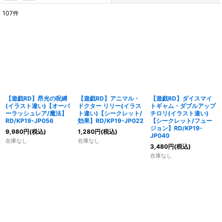
107
件
表示数
:
在庫あり
並び順
:
絞り込む
【遊戯RD】昂光の呪縛
【遊戯RD】アニマル・
【遊戯RD】ダイスマイ
(イラスト違い)【オーバ
ドクター リリー(イラス
トギャム・ダブルアップ
ーラッシュレア/魔法】
ト違い)【シークレット/
チロリ(イラスト違い)
RD/KP19-JP056
効果】RD/KP19-JP022
【シークレット/フュー
ジョン】RD/KP19-
9,980
円
(税込)
1,280
円
(税込)
JP040
在庫なし
在庫なし
3,480
円
(税込)
在庫なし