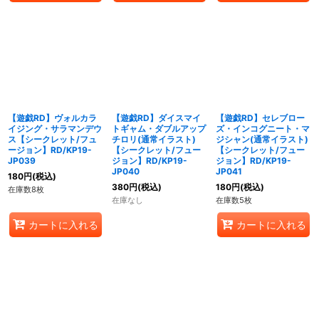
【遊戯RD】ヴォルカラ
【遊戯RD】ダイスマイ
【遊戯RD】セレブロー
イジング・サラマンデウ
トギャム・ダブルアップ
ズ・インコグニート・マ
ス【シークレット/フュ
チロリ(通常イラスト)
ジシャン(通常イラスト)
ージョン】RD/KP19-
【シークレット/フュー
【シークレット/フュー
JP039
ジョン】RD/KP19-
ジョン】RD/KP19-
JP040
JP041
180
円
(税込)
380
円
(税込)
180
円
(税込)
在庫数8枚
在庫なし
在庫数5枚
カートに入れる
カートに入れる