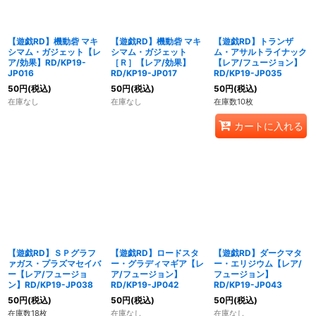
【遊戯RD】機動砦 マキ
【遊戯RD】機動砦 マキ
【遊戯RD】トランザ
シマム・ガジェット【レ
シマム・ガジェット
ム・アサルトライナック
ア/効果】RD/KP19-
［Ｒ］【レア/効果】
【レア/フュージョン】
JP016
RD/KP19-JP017
RD/KP19-JP035
50
円
(税込)
50
円
(税込)
50
円
(税込)
在庫なし
在庫なし
在庫数10枚
カートに入れる
【遊戯RD】ＳＰグラフ
【遊戯RD】ロードスタ
【遊戯RD】ダークマタ
ァガス・プラズマセイバ
ー・グラディマギア【レ
ー・エリジウム【レア/
ー【レア/フュージョ
ア/フュージョン】
フュージョン】
ン】RD/KP19-JP038
RD/KP19-JP042
RD/KP19-JP043
50
円
(税込)
50
円
(税込)
50
円
(税込)
在庫数18枚
在庫なし
在庫なし