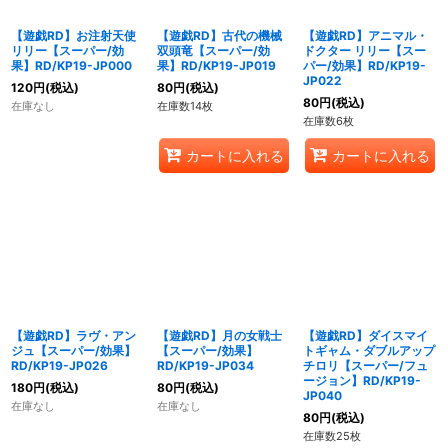
【遊戯RD】お注射天使
【遊戯RD】古代の機械
【遊戯RD】アニマル・
リリー【スーパー/効
双頭竜【スーパー/効
ドクター リリー【スー
果】RD/KP19-JP000
果】RD/KP19-JP019
パー/効果】RD/KP19-
JP022
120
円
(税込)
80
円
(税込)
80
円
(税込)
在庫なし
在庫数14枚
在庫数6枚
カートに入れる
カートに入れる
【遊戯RD】ラヴ・アン
【遊戯RD】月の女戦士
【遊戯RD】ダイスマイ
ジュ【スーパー/効果】
【スーパー/効果】
トギャム・ダブルアップ
RD/KP19-JP026
RD/KP19-JP034
チロリ【スーパー/フュ
ージョン】RD/KP19-
180
円
(税込)
80
円
(税込)
JP040
在庫なし
在庫なし
80
円
(税込)
在庫数25枚