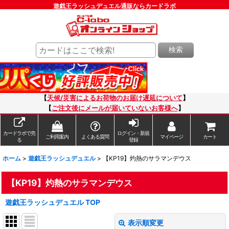
遊戯王ラッシュデュエル通販ならカードラボ
検索
【
天候/災害によるお荷物のお届け遅延について
】
【
ご注文後にメールが届いていないお客様へ
】
カードラボで売
ログイン・新規
ご利用案内
よくある質問
マイページ
カート
る
登録
ホーム
>
遊戯王ラッシュデュエル
>
【KP19】灼熱のサラマンデウス
【KP19】灼熱のサラマンデウス
遊戯王ラッシュデュエル TOP
表示順変更
閉じる