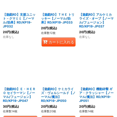
【遊戯RD】支援ユニッ
【遊戯RD】ＴＨＥ トリ
【遊戯RD】アルケミカ
ト－クマミミ【ノーマ
ッキー【ノーマル/効
ライズ・オーブ【ノーマ
ル/効果】RD/KP19-
果】RD/KP19-JP033
ル/フュージョン】
JP032
RD/KP19-JP037
20
円
(税込)
20
円
(税込)
20
円
(税込)
在庫数12枚
在庫なし
在庫なし
カートに入れる
【遊戯RD】Ｅ・ＨＥＲ
【遊戯RD】ケミカライ
【遊戯RD】機動砕撃 ギ
Ｏ セイラーマン【ノー
ズ・ヴォルシールド【ノ
ア・クラッシャー【ノー
マル/フュージョン】
ーマル/魔法】
マル/魔法】RD/KP19-
RD/KP19-JP047
RD/KP19-JP050
JP051
30
円
(税込)
20
円
(税込)
20
円
(税込)
在庫数14枚
在庫数20枚
在庫数14枚