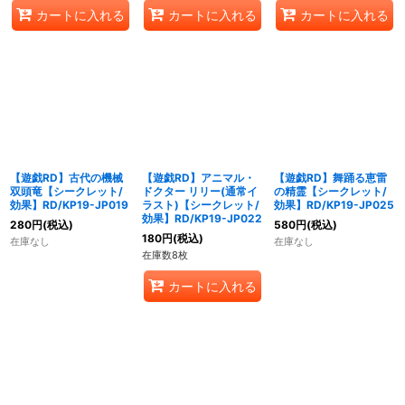
カートに入れる
カートに入れる
カートに入れる
【遊戯RD】古代の機械
【遊戯RD】アニマル・
【遊戯RD】舞踊る恵雷
双頭竜【シークレット/
ドクター リリー(通常イ
の精霊【シークレット/
効果】RD/KP19-JP019
ラスト)【シークレット/
効果】RD/KP19-JP025
効果】RD/KP19-JP022
280
円
(税込)
580
円
(税込)
180
円
(税込)
在庫なし
在庫なし
在庫数8枚
カートに入れる