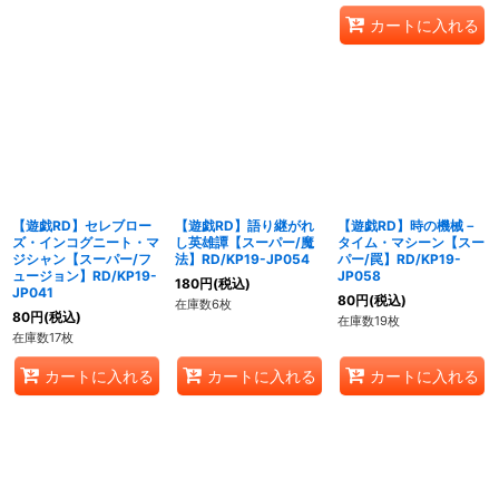
カートに入れる
【遊戯RD】セレブロー
【遊戯RD】語り継がれ
【遊戯RD】時の機械－
ズ・インコグニート・マ
し英雄譚【スーパー/魔
タイム・マシーン【スー
ジシャン【スーパー/フ
法】RD/KP19-JP054
パー/罠】RD/KP19-
ュージョン】RD/KP19-
JP058
180
円
(税込)
JP041
80
円
(税込)
在庫数6枚
80
円
(税込)
在庫数19枚
在庫数17枚
カートに入れる
カートに入れる
カートに入れる