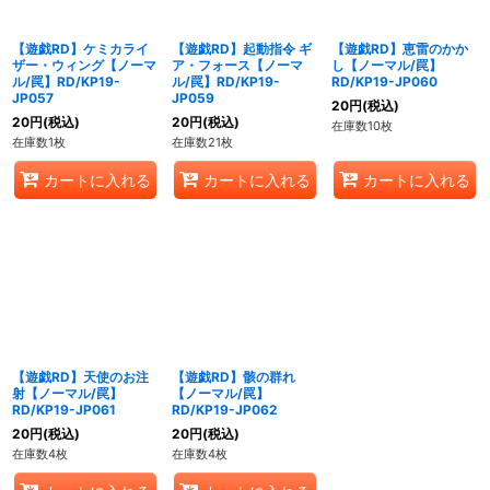
【遊戯RD】ケミカライ
【遊戯RD】起動指令 ギ
【遊戯RD】恵雷のかか
ザー・ウィング【ノーマ
ア・フォース【ノーマ
し【ノーマル/罠】
ル/罠】RD/KP19-
ル/罠】RD/KP19-
RD/KP19-JP060
JP057
JP059
20
円
(税込)
20
円
(税込)
20
円
(税込)
在庫数10枚
在庫数1枚
在庫数21枚
カートに入れる
カートに入れる
カートに入れる
【遊戯RD】天使のお注
【遊戯RD】骸の群れ
射【ノーマル/罠】
【ノーマル/罠】
RD/KP19-JP061
RD/KP19-JP062
20
円
(税込)
20
円
(税込)
在庫数4枚
在庫数4枚