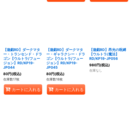
【遊戯RD】ダークマタ
【遊戯RD】ダークマタ
【遊戯RD】昂光の呪縛
ー・トランセンド・ドラ
ー・ギャラクシー・ドラ
【ウルトラ/魔法】
ゴン【ウルトラ/フュー
ゴン【ウルトラ/フュー
RD/KP19-JP056
ジョン】RD/KP19-
ジョン】RD/KP19-
980
円
(税込)
JP044
JP045
在庫なし
80
円
(税込)
80
円
(税込)
在庫数17枚
在庫数18枚
カートに入れる
カートに入れる