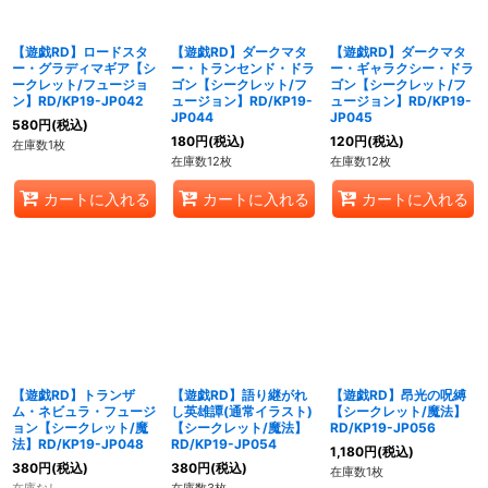
【遊戯RD】ロードスタ
【遊戯RD】ダークマタ
【遊戯RD】ダークマタ
ー・グラディマギア【シ
ー・トランセンド・ドラ
ー・ギャラクシー・ドラ
ークレット/フュージョ
ゴン【シークレット/フ
ゴン【シークレット/フ
ン】RD/KP19-JP042
ュージョン】RD/KP19-
ュージョン】RD/KP19-
JP044
JP045
580
円
(税込)
180
円
(税込)
120
円
(税込)
在庫数1枚
在庫数12枚
在庫数12枚
カートに入れる
カートに入れる
カートに入れる
【遊戯RD】トランザ
【遊戯RD】語り継がれ
【遊戯RD】昂光の呪縛
ム・ネビュラ・フュージ
し英雄譚(通常イラスト)
【シークレット/魔法】
ョン【シークレット/魔
【シークレット/魔法】
RD/KP19-JP056
法】RD/KP19-JP048
RD/KP19-JP054
1,180
円
(税込)
380
円
(税込)
380
円
(税込)
在庫数1枚