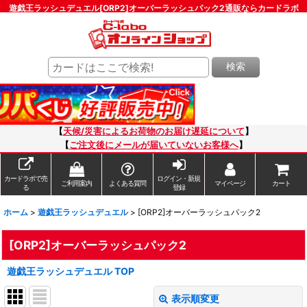
遊戯王ラッシュデュエル[ORP2]オーバーラッシュパック2通販ならカードラボ
検索
【
天候/災害によるお荷物のお届け遅延について
】
【
ご注文後にメールが届いていないお客様へ
】
カードラボで売
ログイン・新規
ご利用案内
よくある質問
マイページ
カート
る
登録
ホーム
>
遊戯王ラッシュデュエル
>
[ORP2]オーバーラッシュパック2
[ORP2]オーバーラッシュパック2
遊戯王ラッシュデュエル TOP
表示順変更
閉じる