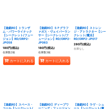
【遊戯RD】トランザ
【遊戯RD】ＳＰグラフ
【遊戯RD】ストレン
ム・パワーライナック
ァガス・ヴェイパーラン
ジ・アトラクター【シー
【シークレット/フュー
サー【シークレット/フ
クレット/魔法】
ジョン】RD/ORP2-
ュージョン】RD/ORP2-
RD/ORP2-JP017
JP058
JP063
280
円
(税込)
180
円
(税込)
180
円
(税込)
在庫なし
在庫数2枚
在庫数3枚
カートに入れる
カートに入れる
【遊戯RD】スペース・
【遊戯RD】ディープワ
【遊戯RD】ラヴ・シュ
コール【シークレット/
ーニング・フュージョン
ート【シークレット/魔