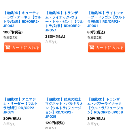
【遊戯RD】キューティ
【遊戯RD】トランザ
【遊戯RD】ライトウェ
ーラヴ・アーネラ【ウル
ム・ライナック-ウォ
ーブ・ドラゴン【ウルト
トラ/効果】RD/ORP2-
ー・トゥ・ゼン！【ウル
ラ/効果】RD/ORP2-
JP042
トラ/効果】RD/ORP2-
JP061
JP057
100
円
(税込)
80
円
(税込)
280
円
(税込)
在庫数7枚
在庫数2枚
在庫なし
カートに入れる
カートに入れる
【遊戯RD】アニマジ
【遊戯RD】結束の戦士
【遊戯RD】トランザ
カ・リーダー【ウルト
マグネット・バルキリオ
ム・パワーライナック
ラ/効果】RD/ORP2-
ン【ウルトラ/フュージ
【ウルトラ/フュージョ
JP074
ョン】RD/ORP2-
ン】RD/ORP2-JP058
JP025
80
円
(税込)
80
円
(税込)
120
円
(税込)
在庫なし
在庫なし
在庫なし