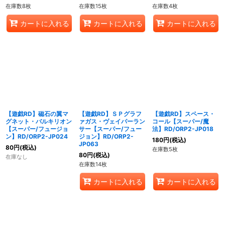
在庫数8枚
在庫数15枚
在庫数4枚
カートに入れる
カートに入れる
カートに入れる
【遊戯RD】磁石の翼マ
【遊戯RD】ＳＰグラフ
【遊戯RD】スペース・
グネット・バルキリオン
ァガス・ヴェイパーラン
コール【スーパー/魔
【スーパー/フュージョ
サー【スーパー/フュー
法】RD/ORP2-JP018
ン】RD/ORP2-JP024
ジョン】RD/ORP2-
180
円
(税込)
JP063
80
円
(税込)
在庫数5枚
80
円
(税込)
在庫なし
在庫数14枚
カートに入れる
カートに入れる