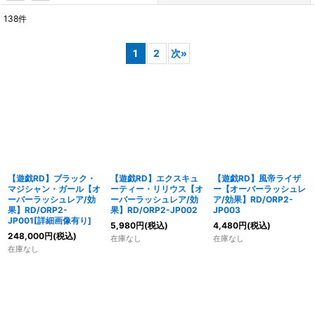
138
件
表示数
:
1
2
次
»
在庫あり
並び順
:
絞り込む
【遊戯RD】ブラック・
【遊戯RD】エクスキュ
【遊戯RD】風帝ライザ
マジシャン・ガール【オ
ーティー・リリウス【オ
ー【オーバーラッシュレ
ーバーラッシュレア/効
ーバーラッシュレア/効
ア/効果】RD/ORP2-
果】RD/ORP2-
果】RD/ORP2-JP002
JP003
JP001[詳細画像有り]
5,980
円
(税込)
4,480
円
(税込)
248,000
円
(税込)
在庫なし
在庫なし
在庫なし