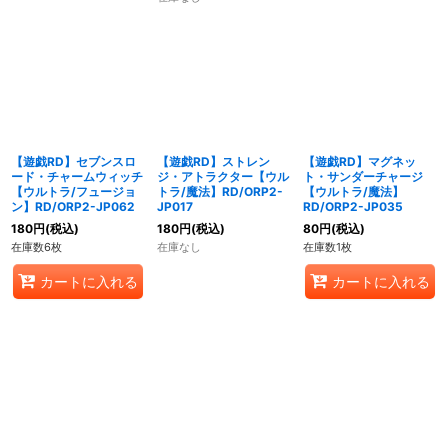
【遊戯RD】セブンスロ
【遊戯RD】ストレン
【遊戯RD】マグネッ
ード・チャームウィッチ
ジ・アトラクター【ウル
ト・サンダーチャージ
【ウルトラ/フュージョ
トラ/魔法】RD/ORP2-
【ウルトラ/魔法】
ン】RD/ORP2-JP062
JP017
RD/ORP2-JP035
180
円
(税込)
180
円
(税込)
80
円
(税込)
在庫数6枚
在庫なし
在庫数1枚
カートに入れる
カートに入れる