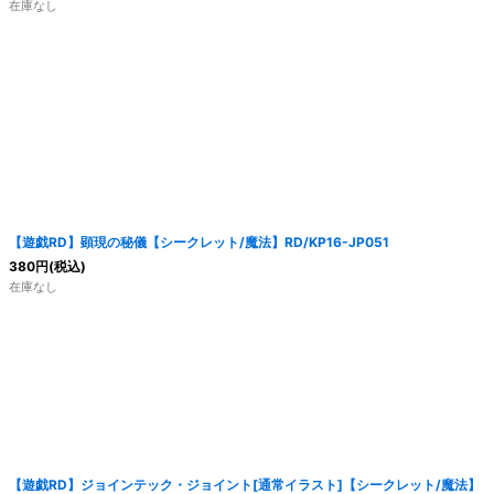
在庫なし
【遊戯RD】顕現の秘儀【シークレット/魔法】RD/KP16-JP051
380
円
(税込)
在庫なし
【遊戯RD】ジョインテック・ジョイント[通常イラスト]【シークレット/魔法】