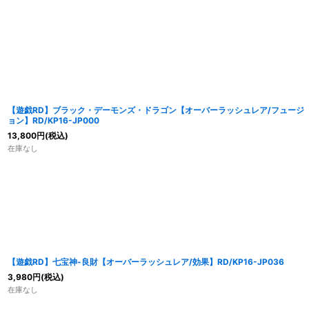
並び順
:
【遊戯RD】ブラック・デーモンズ・ドラゴン【オーバーラッシュレア/フュージ
ョン】RD/KP16-JP000
13,800
円
(税込)
在庫なし
【遊戯RD】七宝神-良財【オーバーラッシュレア/効果】RD/KP16-JP036
3,980
円
(税込)
在庫なし