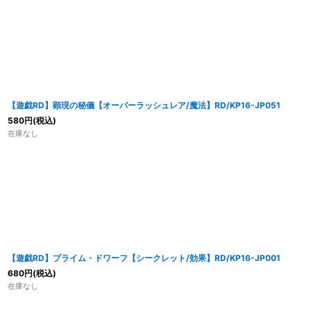
【遊戯RD】顕現の秘儀【オーバーラッシュレア/魔法】RD/KP16-JP051
580
円
(税込)
在庫なし
【遊戯RD】プライム・ドワーフ【シークレット/効果】RD/KP16-JP001
680
円
(税込)
在庫なし