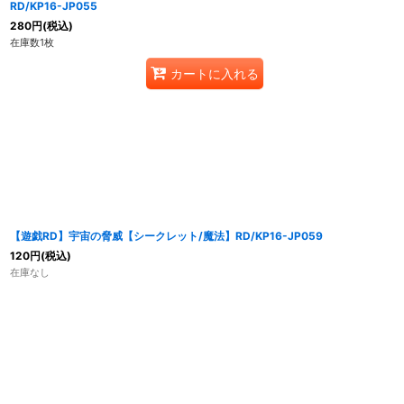
RD/KP16-JP055
280
円
(税込)
在庫数1枚
カートに入れる
【遊戯RD】宇宙の脅威【シークレット/魔法】RD/KP16-JP059
120
円
(税込)
在庫なし