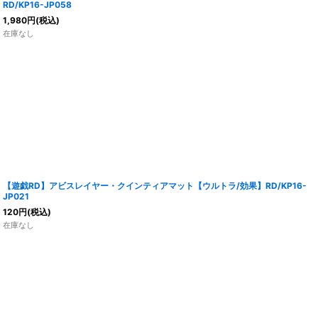
RD/KP16-JP058
1,980
円
(税込)
在庫なし
【遊戯RD】アビスレイヤー・クインティアマット【ウルトラ/効果】RD/KP16-
JP021
120
円
(税込)
在庫なし