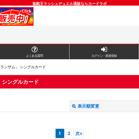
遊戯王ラッシュデュエル通販ならカードラボ
よくある質問
ログイン・新規登録
トランザム」 シングルカード
」 シングルカード
表示順変更
1
2
次
»