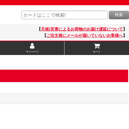
検索
【
天候/災害によるお荷物のお届け遅延について
】
【
ご注文後にメールが届いていないお客様へ
】
マイページ
カート
閉じる