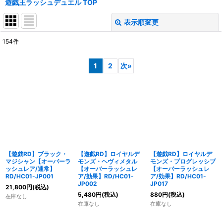
遊戯王ラッシュデュエル TOP
表示順変更
閉じる
154
件
表示数
:
1
2
次
»
在庫あり
並び順
:
絞り込む
【遊戯RD】ブラック・
【遊戯RD】ロイヤルデ
【遊戯RD】ロイヤルデ
マジシャン【オーバーラ
モンズ・ヘヴィメタル
モンズ・プログレッシブ
ッシュレア/通常】
【オーバーラッシュレ
【オーバーラッシュレ
RD/HC01-JP001
ア/効果】RD/HC01-
ア/効果】RD/HC01-
JP002
JP017
21,800
円
(税込)
5,480
円
(税込)
880
円
(税込)
在庫なし
在庫なし
在庫なし