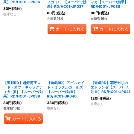
果】RD/HC01-JP036
ィカ［L］【スーパー/効
ィカ【スーパー/効果】
果】RD/HC01-JP037
RD/HC01-JP038
80
円
(税込)
80
円
(税込)
80
円
(税込)
在庫なし
在庫数16枚
在庫数16枚
カートに入れる
カートに入れる
【遊戯RD】超銀河王ロ
【遊戯RD】アビスカイ
【遊戯RD】花牙封じの
ード・オブ・ギャラクテ
ト・ミラクルガールズ
エトランゼ【スーパー/
ィカ［R］【スーパー/効
【スーパー/効果】
効果】RD/HC01-JP041
果】RD/HC01-JP039
RD/HC01-JP040
120
円
(税込)
80
円
(税込)
380
円
(税込)
在庫なし
在庫数16枚
在庫なし
カートに入れる