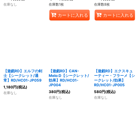
在庫なし
在庫数1枚
在庫数8枚
カートに入れる
カートに入れる
【遊戯RD】エルフの剣
【遊戯RD】CAN-
【遊戯RD】エクスキュ
士【シークレット/通
Melo:D【シークレット/
ーティー・フラーメ【シ
常】RD/HC01-JP059
効果】RD/HC01-
ークレット/効果】
JP004
RD/HC01-JP005
1,180
円
(税込)
380
円
(税込)
580
円
(税込)
在庫なし
在庫なし
在庫なし