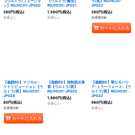
【ウルトラ/フュージョ
【ウルトラ/魔法】
ラ/罠】RD/HC01-
ン】RD/HC01-JP020
RD/HC01-JP021
JP022
380
円
(税込)
1,580
円
(税込)
380
円
(税込)
在庫なし
在庫なし
在庫数6枚
カートに入れる
【遊戯RD】マジカル・
【遊戯RD】強制脱出装
【遊戯RD】聖なるバリ
リトリビュージョン【ウ
置【ウルトラ/罠】
ア-ミラーフォース-【ウ
ルトラ/罠】RD/HC01-
RD/HC01-JP032
ルトラ/罠】RD/HC01-
JP028
JP033
1,980
円
(税込)
80
円
(税込)
980
円
(税込)
在庫なし
在庫数8枚
在庫なし
カートに入れる