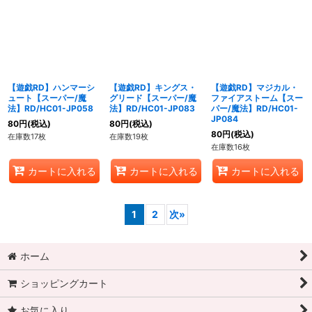
【遊戯RD】ハンマーシ
【遊戯RD】キングス・
【遊戯RD】マジカル・
ュート【スーパー/魔
グリード【スーパー/魔
ファイアストーム【スー
法】RD/HC01-JP058
法】RD/HC01-JP083
パー/魔法】RD/HC01-
JP084
80
円
(税込)
80
円
(税込)
80
円
(税込)
在庫数17枚
在庫数19枚
在庫数16枚
カートに入れる
カートに入れる
カートに入れる
1
2
次
»
ホーム
ショッピングカート
お気に入り