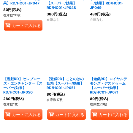
果】RD/HC01-JP047
【スーパー/効果】
ー/効果】RD/HC01-
RD/HC01-JP048
JP049
80
円
(税込)
380
円
(税込)
480
円
(税込)
在庫数20枚
在庫なし
在庫なし
カートに入れる
【遊戯RD】セレブロー
【遊戯RD】ことのはの
【遊戯RD】ロイヤルデ
ズ・エンチャンター【ス
妖精【スーパー/効果】
モンズ・デスドゥーム
ーパー/効果】
RD/HC01-JP051
【スーパー/効果】
RD/HC01-JP050
RD/HC01-JP071
80
円
(税込)
280
円
(税込)
80
円
(税込)
在庫数17枚
在庫数1枚
在庫数20枚
カートに入れる
カートに入れる
カートに入れる