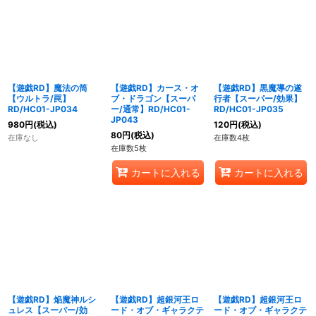
【遊戯RD】魔法の筒
【遊戯RD】カース・オ
【遊戯RD】黒魔導の遂
【ウルトラ/罠】
ブ・ドラゴン【スーパ
行者【スーパー/効果】
RD/HC01-JP034
ー/通常】RD/HC01-
RD/HC01-JP035
JP043
980
円
(税込)
120
円
(税込)
80
円
(税込)
在庫なし
在庫数4枚
在庫数5枚
カートに入れる
カートに入れる
【遊戯RD】焔魔神ルシ
【遊戯RD】超銀河王ロ
【遊戯RD】超銀河王ロ
ュレス【スーパー/効
ード・オブ・ギャラクテ
ード・オブ・ギャラクテ