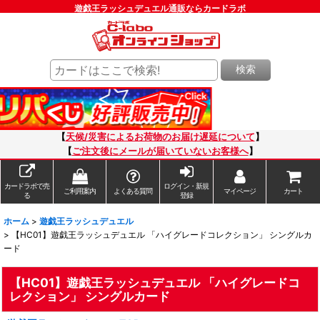
遊戯王ラッシュデュエル通販ならカードラボ
検索
【
天候/災害によるお荷物のお届け遅延について
】
【
ご注文後にメールが届いていないお客様へ
】
カードラボで売
ログイン・新規
ご利用案内
よくある質問
マイページ
カート
る
登録
ホーム
>
遊戯王ラッシュデュエル
>
【HC01】遊戯王ラッシュデュエル 「ハイグレードコレクション」 シングルカ
ード
【HC01】遊戯王ラッシュデュエル 「ハイグレードコ
レクション」 シングルカード