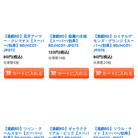
【遊戯RD】花牙アーマ
【遊戯RD】焔魔の永狼
【遊戯RD】ロイヤルデ
ー・クレマチス【スーパ
【スーパー/効果】
モンズ・グランジ【スー
ー/効果】RD/HC01-
RD/HC01-JP073
パー/効果】RD/HC01-
JP072
JP074
120
円
(税込)
80
円
(税込)
80
円
(税込)
在庫数14枚
在庫数6枚
在庫数20枚
カートに入れる
カートに入れる
カートに入れる
【遊戯RD】ツイン・ク
【遊戯RD】ギャラクテ
【遊戯RD】ソウル・ナ
ールスター【スーパー/
リアル・ピック【スーパ
イト【スーパー/効果】
効果】RD/HC01-JP075
ー/効果】RD/HC01-
RD/HC01-JP077