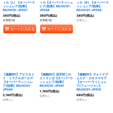
ィカ［L］【オーバーラ
ィカ【オーバーラッシュ
ィカ［R］【オーバーラ
ッシュレア/効果】
レア/効果】RD/HC01-
ッシュレア/効果】
RD/HC01-JP037
JP038
RD/HC01-JP039
380
円
(税込)
380
円
(税込)
380
円
(税込)
在庫数1枚
在庫数1枚
在庫なし
カートに入れる
カートに入れる
【遊戯RD】アビスカイ
【遊戯RD】花牙封じの
【遊戯RD】ヴォイドヴ
ト・ミラクルガールズ
エトランゼ【オーバーラ
ェルグ・カオスマキア
【オーバーラッシュレ
ッシュレア/効果】
【オーバーラッシュレ
ア/効果】RD/HC01-
RD/HC01-JP041
ア/フュージョン】
JP040
RD/HC01-JP019
1,780
円
(税込)
2,180
円
(税込)
680
円
(税込)
在庫なし
在庫なし
在庫なし