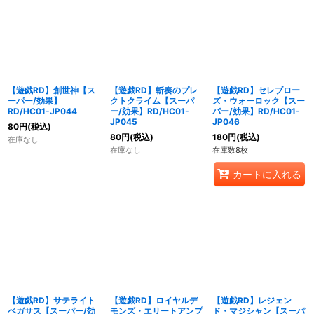
【遊戯RD】創世神【ス
【遊戯RD】斬奏のプレ
【遊戯RD】セレブロー
ーパー/効果】
クトクライム【スーパ
ズ・ウォーロック【スー
RD/HC01-JP044
ー/効果】RD/HC01-
パー/効果】RD/HC01-
JP045
JP046
80
円
(税込)
80
円
(税込)
180
円
(税込)
在庫なし
在庫なし
在庫数8枚
カートに入れる
【遊戯RD】サテライト
【遊戯RD】ロイヤルデ
【遊戯RD】レジェン
ペガサス【スーパー/効
モンズ・エリートアンプ
ド・マジシャン【スーパ