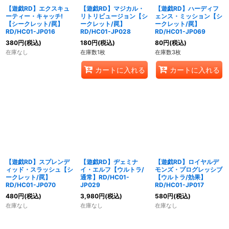
【遊戯RD】エクスキュ
【遊戯RD】マジカル・
【遊戯RD】ハーディフ
ーティー・キャッチ!
リトリビュージョン【シ
ェンス・ミッション【シ
【シークレット/罠】
ークレット/罠】
ークレット/罠】
RD/HC01-JP016
RD/HC01-JP028
RD/HC01-JP069
380
円
(税込)
180
円
(税込)
80
円
(税込)
在庫なし
在庫数1枚
在庫数3枚
カートに入れる
カートに入れる
【遊戯RD】スプレンデ
【遊戯RD】ヂェミナ
【遊戯RD】ロイヤルデ
ィッド・スラッシュ【シ
イ・エルフ【ウルトラ/
モンズ・プログレッシブ
ークレット/罠】
通常】RD/HC01-
【ウルトラ/効果】
RD/HC01-JP070
JP029
RD/HC01-JP017
480
円
(税込)
3,980
円
(税込)
580
円
(税込)
在庫なし
在庫なし
在庫なし