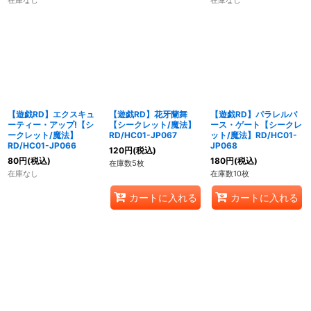
在庫なし
在庫なし
【遊戯RD】エクスキュ
【遊戯RD】花牙蘭舞
【遊戯RD】パラレルバ
ーティー・アップ!【シ
【シークレット/魔法】
ース・ゲート【シークレ
ークレット/魔法】
RD/HC01-JP067
ット/魔法】RD/HC01-
RD/HC01-JP066
JP068
120
円
(税込)
80
円
(税込)
180
円
(税込)
在庫数5枚
在庫なし
在庫数10枚
カートに入れる
カートに入れる