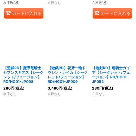
在庫数9枚
在庫なし
在庫数1枚
カートに入れる
カートに入れる
【遊戯RD】魔導竜騎士-
【遊戯RD】花牙一輪ド
【遊戯RD】竜騎士ガイ
セブンスギアス【シーク
ウシン・カイカ【シーク
ア【シークレット/フュ
レット/フュージョン】
レット/フュージョン】
ージョン】RD/HC01-
RD/HC01-JP008
RD/HC01-JP009
JP052
280
円
(税込)
3,480
円
(税込)
280
円
(税込)
在庫なし
在庫なし
在庫なし