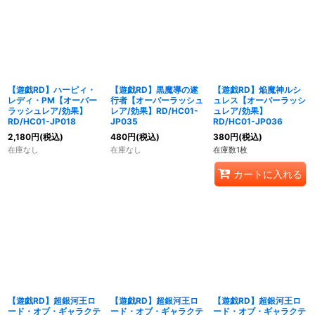
【遊戯RD】ハーピィ・
【遊戯RD】黒魔導の遂
【遊戯RD】焔魔神ルシ
レディ・PM【オーバー
行者【オーバーラッシュ
ュレス【オーバーラッシ
ラッシュレア/効果】
レア/効果】RD/HC01-
ュレア/効果】
RD/HC01-JP018
JP035
RD/HC01-JP036
2,180
円
(税込)
480
円
(税込)
380
円
(税込)
在庫なし
在庫なし
在庫数1枚
カートに入れる
【遊戯RD】超銀河王ロ
【遊戯RD】超銀河王ロ
【遊戯RD】超銀河王ロ
ード・オブ・ギャラクテ
ード・オブ・ギャラクテ
ード・オブ・ギャラクテ