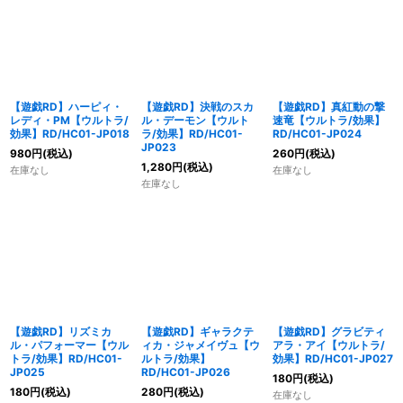
【遊戯RD】ハーピィ・
【遊戯RD】決戦のスカ
【遊戯RD】真紅動の撃
レディ・PM【ウルトラ/
ル・デーモン【ウルト
速竜【ウルトラ/効果】
効果】RD/HC01-JP018
ラ/効果】RD/HC01-
RD/HC01-JP024
JP023
980
円
(税込)
260
円
(税込)
1,280
円
(税込)
在庫なし
在庫なし
在庫なし
【遊戯RD】リズミカ
【遊戯RD】ギャラクテ
【遊戯RD】グラビティ
ル・パフォーマー【ウル
ィカ・ジャメイヴュ【ウ
アラ・アイ【ウルトラ/
トラ/効果】RD/HC01-
ルトラ/効果】
効果】RD/HC01-JP027
JP025
RD/HC01-JP026
180
円
(税込)
180
円
(税込)
280
円
(税込)
在庫なし