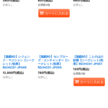
380
円
(税込)
80
円
(税込)
480
円
(税込)
在庫なし
在庫数4枚
在庫なし
カートに入れる
【遊戯RD】レジェン
【遊戯RD】セレブロー
【遊戯RD】ことのはの
ド・マジシャン【シーク
ズ・エンチャンター【シ
妖精【シークレット/効
レット/効果】
ークレット/効果】
果】RD/HC01-JP051
RD/HC01-JP049
RD/HC01-JP050
120
円
(税込)
12,800
円
(税込)
780
円
(税込)
在庫数4枚
在庫なし
在庫なし
カートに入れる