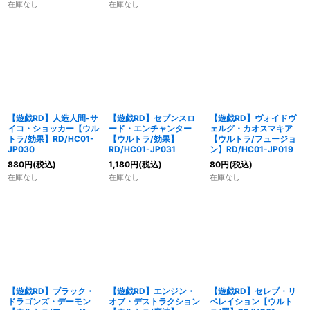
在庫なし
在庫なし
【遊戯RD】人造人間-サ
【遊戯RD】セブンスロ
【遊戯RD】ヴォイドヴ
イコ・ショッカー【ウル
ード・エンチャンター
ェルグ・カオスマキア
トラ/効果】RD/HC01-
【ウルトラ/効果】
【ウルトラ/フュージョ
JP030
RD/HC01-JP031
ン】RD/HC01-JP019
880
円
(税込)
1,180
円
(税込)
80
円
(税込)
在庫なし
在庫なし
在庫なし
【遊戯RD】ブラック・
【遊戯RD】エンジン・
【遊戯RD】セレブ・リ
ドラゴンズ・デーモン
オブ・デストラクション
ベレイション【ウルト