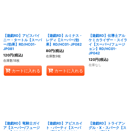
【遊戯RD】アビスパイ
【遊戯RD】ルミナス・
【遊戯RD】伝導士アル
ニー・タートル【スーパ
レディ【スーパー/効
ケミカライザー・スイラ
ー/効果】RD/HC01-
果】RD/HC01-JP082
イ【スーパー/フュージ
JP081
ョン】RD/HC01-
80
円
(税込)
JP042
120
円
(税込)
在庫数9枚
120
円
(税込)
在庫数18枚
在庫なし
カートに入れる
カートに入れる
【遊戯RD】竜騎士ガイ
【遊戯RD】アビスカイ
【遊戯RD】トライアン
ア【スーパー/フュージ
ト・パーティ【スーパ
グル・X・スパーク【ス