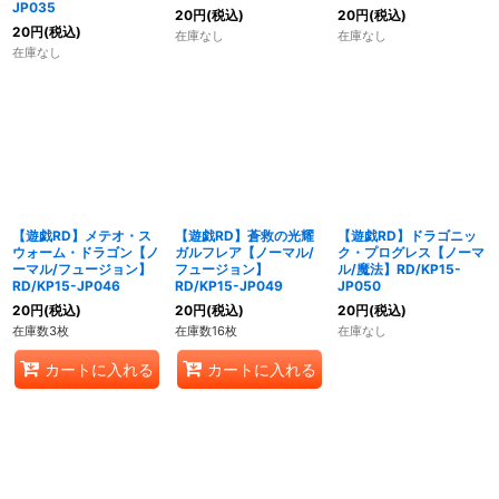
JP035
20
円
(税込)
20
円
(税込)
20
円
(税込)
在庫なし
在庫なし
在庫なし
【遊戯RD】メテオ・ス
【遊戯RD】蒼救の光耀
【遊戯RD】ドラゴニッ
ウォーム・ドラゴン【ノ
ガルフレア【ノーマル/
ク・プログレス【ノーマ
ーマル/フュージョン】
フュージョン】
ル/魔法】RD/KP15-
RD/KP15-JP046
RD/KP15-JP049
JP050
20
円
(税込)
20
円
(税込)
20
円
(税込)
在庫数3枚
在庫数16枚
在庫なし
カートに入れる
カートに入れる