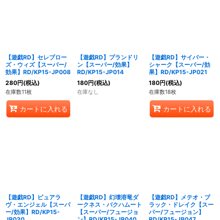
【遊戯RD】セレブロー
【遊戯RD】プランドリ
【遊戯RD】サイバー・
ズ・ウィズ【スーパー/
ン【スーパー/効果】
シャーク【スーパー/効
効果】RD/KP15-JP008
RD/KP15-JP014
果】RD/KP15-JP021
280
円
(税込)
180
円
(税込)
180
円
(税込)
在庫数11枚
在庫なし
在庫数18枚
カートに入れる
カートに入れる
【遊戯RD】ピュアラ
【遊戯RD】幻壊溶竜ダ
【遊戯RD】メテオ・ブ
ヴ・エンジェル【スーパ
ークネス・バクハムート
ラック・ドレイク【スー
ー/効果】RD/KP15-
【スーパー/フュージョ
パー/フュージョン】
JP030
ン】RD/KP15-JP040
RD/KP15-JP047