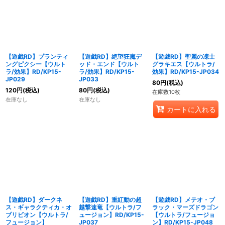
【遊戯RD】プランティ
【遊戯RD】絶望狂魔デ
【遊戯RD】聖麗の凍士
ングピクシー【ウルト
ッド・エンド【ウルト
グラキエス【ウルトラ/
ラ/効果】RD/KP15-
ラ/効果】RD/KP15-
効果】RD/KP15-JP034
JP029
JP033
80
円
(税込)
120
円
(税込)
80
円
(税込)
在庫数10枚
在庫なし
在庫なし
カートに入れる
【遊戯RD】ダークネ
【遊戯RD】重紅動の超
【遊戯RD】メテオ・ブ
ス・ギャラクティカ・オ
越撃速竜【ウルトラ/フ
ラック・マーズドラゴン
ブリビオン【ウルトラ/
ュージョン】RD/KP15-
【ウルトラ/フュージョ
フュージョン】
JP037
ン】RD/KP15-JP048