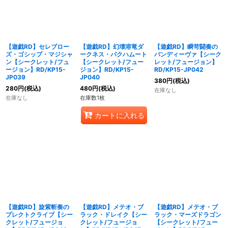
【遊戯RD】セレブロー
【遊戯RD】幻壊溶竜ダ
【遊戯RD】瞬苛闘奏の
ズ・ゴシップ・マジシャ
ークネス・バクハムート
バンディーヴァ【シーク
ン【シークレット/フュ
【シークレット/フュー
レット/フュージョン】
ージョン】RD/KP15-
ジョン】RD/KP15-
RD/KP15-JP042
JP039
JP040
380
円
(税込)
280
円
(税込)
480
円
(税込)
在庫なし
在庫なし
在庫数1枚
カートに入れる
【遊戯RD】旋紫斬奏の
【遊戯RD】メテオ・ブ
【遊戯RD】メテオ・ブ
プレクトクライブ【シー
ラック・ドレイク【シー
ラック・マーズドラゴン
クレット/フュージョ
クレット/フュージョ
【シークレット/フュー