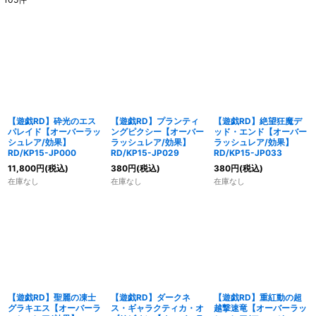
表示数
:
在庫あり
並び順
:
絞り込む
【遊戯RD】砕光のエス
【遊戯RD】プランティ
【遊戯RD】絶望狂魔デ
パレイド【オーバーラッ
ングピクシー【オーバー
ッド・エンド【オーバー
シュレア/効果】
ラッシュレア/効果】
ラッシュレア/効果】
RD/KP15-JP000
RD/KP15-JP029
RD/KP15-JP033
11,800
円
(税込)
380
円
(税込)
380
円
(税込)
在庫なし
在庫なし
在庫なし
【遊戯RD】聖麗の凍士
【遊戯RD】ダークネ
【遊戯RD】重紅動の超
グラキエス【オーバーラ
ス・ギャラクティカ・オ
越撃速竜【オーバーラッ