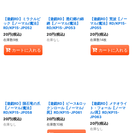
【遊戯RD】ミラクルピ
【遊戯RD】透幻郷の錦
【遊戯RD】荒波【ノー
ック【ノーマル/魔法】
綉【ノーマル/魔法】
マル/魔法】RD/KP15-
RD/KP15-JP052
RD/KP15-JP053
JP055
20
円
(税込)
20
円
(税込)
20
円
(税込)
在庫数9枚
在庫なし
在庫数14枚
カートに入れる
カートに入れる
【遊戯RD】隕石竜の爪
【遊戯RD】ピース&ロッ
【遊戯RD】メテオライ
【ノーマル/魔法】
クンロール【ノーマル/
ト・フォール【ノーマ
RD/KP15-JP058
罠】RD/KP15-JP061
ル/罠】RD/KP15-
JP063
20
円
(税込)
20
円
(税込)
20
円
(税込)
在庫なし
在庫数10枚
在庫なし