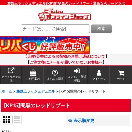
遊戯王ラッシュデュエル[KP15]闇黒のレッドリブート通販ならカードラボ
検索
【
天候/災害によるお荷物のお届け遅延について
】
【
ご注文後にメールが届いていないお客様へ
】
カードラボで売
ログイン・新規
ご利用案内
よくある質問
マイページ
カート
る
登録
ホーム
>
遊戯王ラッシュデュエル
>
[KP15]闇黒のレッドリブート
[KP15]闇黒のレッドリブート
表示順変更
閉じる
105
件