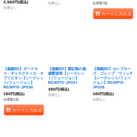
5,980
円
(税込)
在庫なし
在庫数1枚
在庫なし
カートに入れる
【遊戯RD】ダークネ
【遊戯RD】重紅動の超
【遊戯RD】セレブロー
ス・ギャラクティカ・オ
越撃速竜【シークレッ
ズ・ゴシップ・ウィッチ
ブリビオン【シークレッ
ト/フュージョン】
【シークレット/フュー
ト/フュージョン】
RD/KP15-JP037
ジョン】RD/KP15-
RD/KP15-JP036
JP038
380
円
(税込)
280
円
(税込)
280
円
(税込)
在庫なし
在庫数2枚
在庫なし
カートに入れる