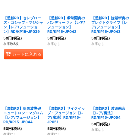
【遊戯RD】セレブロー
【遊戯RD】瞬苛闘奏の
【遊戯RD】旋紫斬奏の
ズ・ゴシップ・マジシャ
バンディーヴァ【レア/
プレクトクライブ【レ
ン【レア/フュージョ
フュージョン】
ア/フュージョン】
ン】RD/KP15-JP039
RD/KP15-JP042
RD/KP15-JP043
50
円
(税込)
50
円
(税込)
50
円
(税込)
在庫数8枚
在庫なし
在庫なし
カートに入れる
【遊戯RD】暗黒波導砲
【遊戯RD】サイクイッ
【遊戯RD】波涛融合
ニュートロン・マグロム
プ・フュージョン【レ
【レア/魔法】
【レア/フュージョン】
ア/魔法】RD/KP15-
RD/KP15-JP054
RD/KP15-JP044
JP051
50
円
(税込)
50
円
(税込)
50
円
(税込)
在庫なし
在庫なし
在庫なし