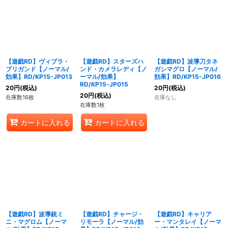
【遊戯RD】ヴィブラ・
【遊戯RD】スターズハ
【遊戯RD】波導刀タネ
ブリガンド【ノーマル/
ンド・カメラレディ【ノ
ガシマグロ【ノーマル/
効果】RD/KP15-JP013
ーマル/効果】
効果】RD/KP15-JP016
RD/KP15-JP015
20
円
(税込)
20
円
(税込)
20
円
(税込)
在庫数16枚
在庫なし
在庫数1枚
カートに入れる
カートに入れる
【遊戯RD】波導銃ミ
【遊戯RD】チャージ・
【遊戯RD】キャリア
ニ・マグロム【ノーマ
リモーラ【ノーマル/効
ー・マンタレイ【ノーマ