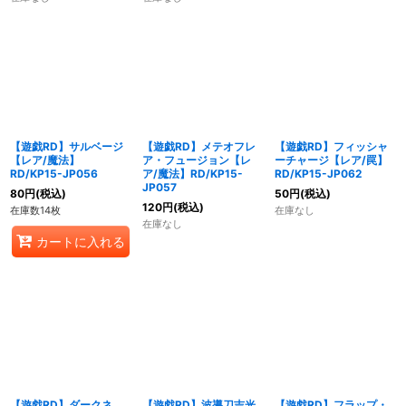
【遊戯RD】サルベージ
【遊戯RD】メテオフレ
【遊戯RD】フィッシャ
【レア/魔法】
ア・フュージョン【レ
ーチャージ【レア/罠】
RD/KP15-JP056
ア/魔法】RD/KP15-
RD/KP15-JP062
JP057
80
円
(税込)
50
円
(税込)
120
円
(税込)
在庫数14枚
在庫なし
在庫なし
カートに入れる
【遊戯RD】ダークネ
【遊戯RD】波導刀吉光
【遊戯RD】フラップ・