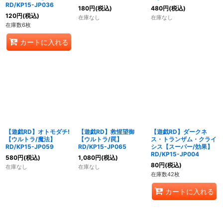
RD/KP15-JP036
180
円
(税込)
480
円
(税込)
120
円
(税込)
在庫なし
在庫なし
在庫数6枚
カートに入れる
【遊戯RD】オトモダチ!
【遊戯RD】救惺望御
【遊戯RD】ダークネ
【ウルトラ/魔法】
【ウルトラ/罠】
ス・トランザム・クライ
RD/KP15-JP059
RD/KP15-JP065
シス【スーパー/効果】
RD/KP15-JP004
580
円
(税込)
1,080
円
(税込)
80
円
(税込)
在庫なし
在庫なし
在庫数42枚
カートに入れる