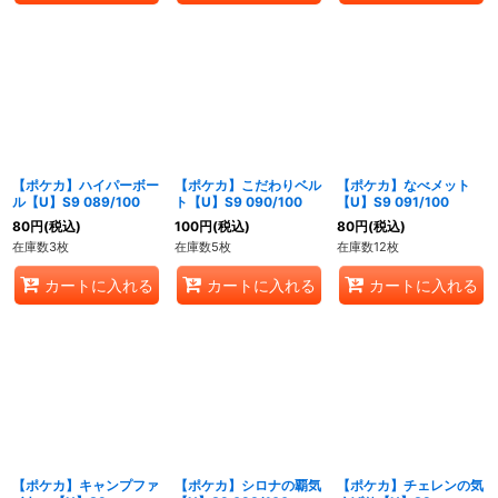
【ポケカ】ハイパーボー
【ポケカ】こだわりベル
【ポケカ】なべメット
ル【U】S9 089/100
ト【U】S9 090/100
【U】S9 091/100
80
円
(税込)
100
円
(税込)
80
円
(税込)
在庫数3枚
在庫数5枚
在庫数12枚
カートに入れる
カートに入れる
カートに入れる
【ポケカ】キャンプファ
【ポケカ】シロナの覇気
【ポケカ】チェレンの気