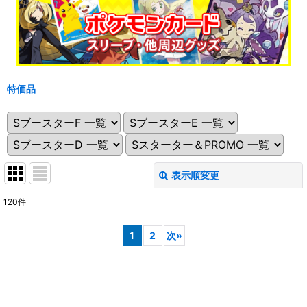
特価品
表示順変更
閉じる
120
件
表示数
:
1
2
次
»
在庫あり
並び順
: