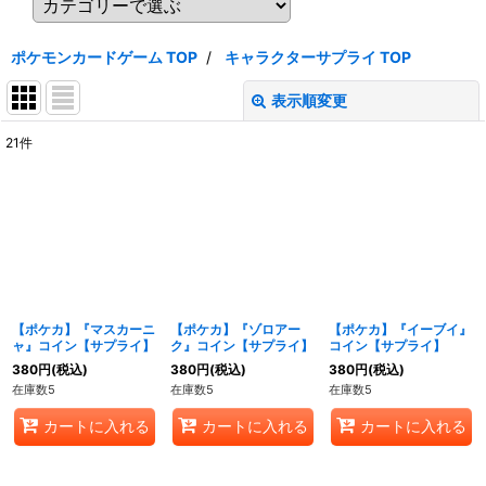
ポケモンカードゲーム TOP
/
キャラクターサプライ TOP
表示順変更
閉じる
21
件
表示数
:
在庫あり
並び順
:
絞り込む
【ポケカ】『マスカーニ
【ポケカ】『ゾロアー
【ポケカ】『イーブイ』
ャ』コイン【サプライ】
ク』コイン【サプライ】
コイン【サプライ】
380
円
(税込)
380
円
(税込)
380
円
(税込)
在庫数5
在庫数5
在庫数5
カートに入れる
カートに入れる
カートに入れる