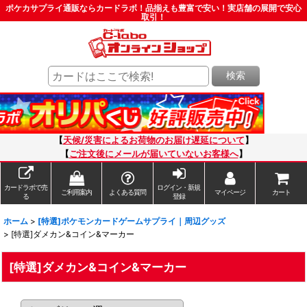
ポケカサプライ通販ならカードラボ！品揃えも豊富で安い！実店舗の展開で安心
取引！
検索
【
天候/災害によるお荷物のお届け遅延について
】
【
ご注文後にメールが届いていないお客様へ
】
カードラボで売
ログイン・新規
ご利用案内
よくある質問
マイページ
カート
る
登録
ホーム
>
[特選]ポケモンカードゲームサプライ｜周辺グッズ
>
[特選]ダメカン&コイン&マーカー
[特選]ダメカン&コイン&マーカー