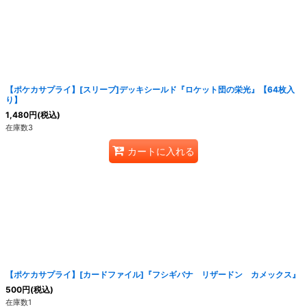
【ポケカサプライ】[スリーブ]デッキシールド『ロケット団の栄光』【64枚入
り】
1,480
円
(税込)
在庫数3
カートに入れる
【ポケカサプライ】[カードファイル]『フシギバナ リザードン カメックス』
500
円
(税込)
在庫数1