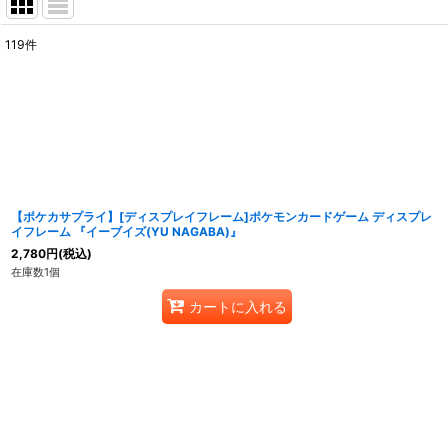
119
件
サブカテゴリ
:
表示数
:
在庫あり
並び順
:
【ポケカサプライ】[ディスプレイフレーム]ポケモンカードゲーム ディスプレ
イフレーム 『イーブイズ(YU NAGABA)』
2,780
円
(税込)
在庫数1個
カートに入れる