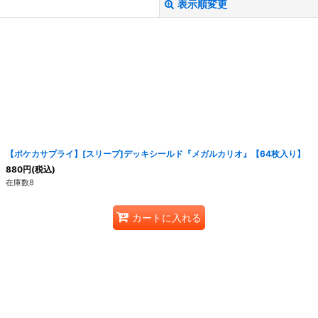
表示順変更
【ポケカサプライ】[スリーブ]デッキシールド『メガルカリオ』【64枚入り】
880
円
(税込)
在庫数8
絞り込む
カートに入れる