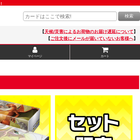
！
検索
【
天候/災害によるお荷物のお届け遅延について
】
【
ご注文後にメールが届いていないお客様へ
】
マイページ
カート