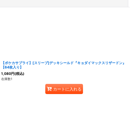
閉じる
【ポケカサプライ】[スリーブ]デッキシールド『キョダイマックスリザードン』
【64枚入り】
1,080
円
(税込)
在庫数1
カートに入れる