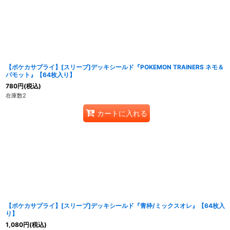
【ポケカサプライ】[スリーブ]デッキシールド『POKEMON TRAINERS ネモ＆
パモット』【64枚入り】
780
円
(税込)
在庫数2
カートに入れる
【ポケカサプライ】[スリーブ]デッキシールド『青枠/ミックスオレ』【64枚入
り】
1,080
円
(税込)