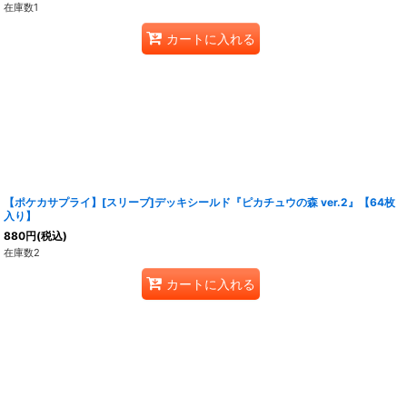
在庫数1
カートに入れる
【ポケカサプライ】[スリーブ]デッキシールド『ピカチュウの森 ver.2』【64枚
入り】
880
円
(税込)
在庫数2
カートに入れる