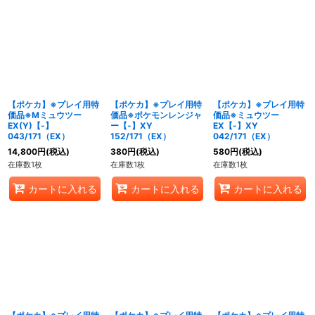
【ポケカ】※プレイ用特
【ポケカ】※プレイ用特
【ポケカ】※プレイ用特
価品※Mミュウツー
価品※ポケモンレンジャ
価品※ミュウツー
EX(Y)【-】
ー【-】XY
EX【-】XY
043/171（EX）
152/171（EX）
042/171（EX）
14,800
円
(税込)
380
円
(税込)
580
円
(税込)
在庫数1枚
在庫数1枚
在庫数1枚
カートに入れる
カートに入れる
カートに入れる