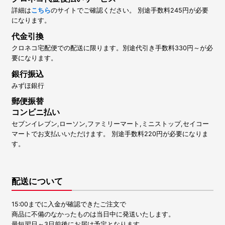
詳細は
こちら
のサイトでご確認ください。 別途手数料245円が必要
になります。
代金引換
クロネコ宅配便での配送に限ります。別途代引き手数料330円～が必
要になります。
銀行振込
みずほ銀行
郵便振替
コンビニ払い
セブンイレブン,ローソン,ファミリーマート,ミニストップ,セイコー
マートでお支払いいただけます。 別途手数料220円が必要になりま
す。
配送について
15:00までに入金が確認できたご注文で
商品に不備のなかったものは当日中に発送いたします。
最短翌日～3日前後にお届け予定となります。