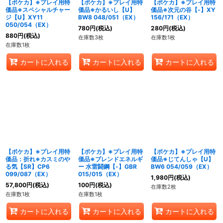
【ポケカ】※プレイ用特
【ポケカ】※プレイ用特
【ポケカ】※プレイ用特
価品※スペシャルチャー
価品※かるいし【U】
価品※次元の谷【‐】XY
ジ【U】XY11
BW8 048/051（EX）
156/171（EX）
050/054（EX）
780
円
(税込)
280
円
(税込)
880
円
(税込)
在庫数3枚
在庫数1枚
在庫数1枚
カートに入れる
カートに入れる
カートに入れる
【ポケカ】※プレイ用特
【ポケカ】※プレイ用特
【ポケカ】※プレイ用特
価品：折れ※カスミのや
価品※ブレンドエネルギ
価品※じてんしゃ【U】
る気【SR】CP6
ー 水雷闘鋼【-】GBR
BW6 054/059（EX）
099/087（EX）
015/015（EX）
1,980
円
(税込)
57,800
円
(税込)
100
円
(税込)
在庫数2枚
在庫数1枚
在庫数1枚
カートに入れる
カートに入れる
カートに入れる