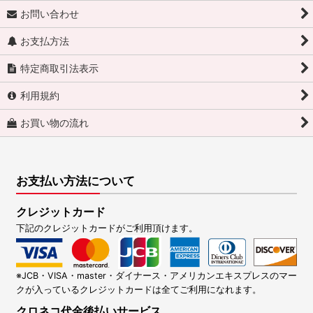
お問い合わせ
お支払方法
特定商取引法表示
利用規約
お買い物の流れ
お支払い方法について
クレジットカード
下記のクレジットカードがご利用頂けます。
※JCB・VISA・master・ダイナース・アメリカンエキスプレスのマー
クが入っているクレジットカードは全てご利用になれます。
クロネコ代金後払いサービス