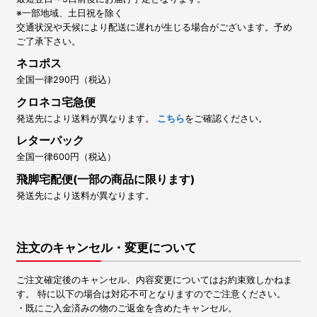
※一部地域、土日祝を除く
交通状況や天候により配送に遅れが生じる場合がございます。予め
ご了承下さい。
ネコポス
全国一律290円（税込）
クロネコ宅急便
発送先により送料が異なります。
こちら
をご確認ください。
レターパック
全国一律600円（税込）
飛脚宅配便(一部の商品に限ります)
発送先により送料が異なります。
注文のキャンセル・変更について
ご注文確定後のキャンセル、内容変更についてはお約束致しかねま
す。 特に以下の場合は対応不可となりますのでご注意ください。
・既にご入金済みの物のご返金を含めたキャンセル。