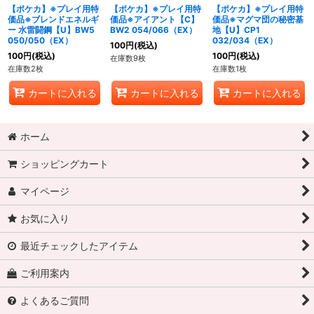
【ポケカ】※プレイ用特
【ポケカ】※プレイ用特
【ポケカ】※プレイ用特
価品※ブレンドエネルギ
価品※アイアント【C】
価品※マグマ団の秘密基
ー 水雷闘鋼【U】BW5
BW2 054/066（EX）
地【U】CP1
050/050（EX）
032/034（EX）
100
円
(税込)
100
円
(税込)
100
円
(税込)
在庫数9枚
在庫数2枚
在庫数1枚
カートに入れる
カートに入れる
カートに入れる
ホーム
ショッピングカート
マイページ
お気に入り
最近チェックしたアイテム
ご利用案内
よくあるご質問