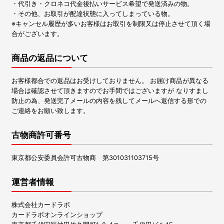
・代引き・クロネコ代金後払いサービス希望で発送済みの物。
・その他、お取引が配達状態に入ってしまっている物。
※キャンセル履歴が多いお客様はお取引を制限又は停止させて頂く場
合がございます。
商品の返品について
お客様都合での返品はお受けしておりません。 お届け商品が異なる
場合は確認させて頂きますのでお手間ではございますが なりすまし
防止の為、発送完了メールの内容を残してメールへ返信する形での
ご連絡をお願い致します。
古物商許可番号
東京都公安委員会許可古物商 第301031103715号
運営者情報
株式会社カードラボ
カードラボオンラインショップ