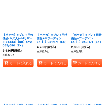
【ポケカ】※プレイ用特
【ポケカ】※プレイ用特
【ポケカ】※プレイ用特
価品(キズ大)※Mリザー
価品※Mフーディン
価品※フーディン
ドンEX(X)【RR】XY2
EX【-】041/171（EX）
EX【-】040/171（EX）
055/080（EX）
4,280
円
(税込)
2,380
円
(税込)
9,980
円
(税込)
在庫数2枚
在庫数1枚
在庫数1枚
カートに入れる
カートに入れる
カートに入れる