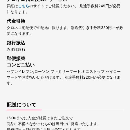
詳細は
こちら
のサイトでご確認ください。 別途手数料245円が必要
になります。
代金引換
クロネコ宅配便での配送に限ります。別途代引き手数料330円～が必
要になります。
銀行振込
みずほ銀行
郵便振替
コンビニ払い
セブンイレブン,ローソン,ファミリーマート,ミニストップ,セイコー
マートでお支払いいただけます。 別途手数料220円が必要になりま
す。
配送について
15:00までに入金が確認できたご注文で
商品に不備のなかったものは当日中に発送いたします。
最短翌日～3日前後にお届け予定となります。