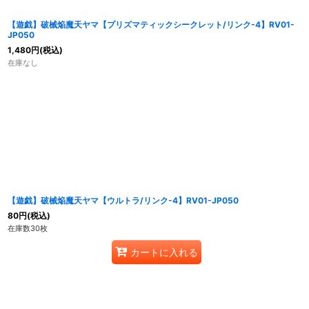
【遊戯】破械焔魔天ヤマ【プリズマティックシークレット/リンク-4】RV01-
JP050
1,480
円
(税込)
在庫なし
【遊戯】破械焔魔天ヤマ【ウルトラ/リンク-4】RV01-JP050
80
円
(税込)
在庫数30枚
カートに入れる