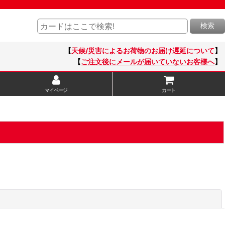
検索
【
天候/災害によるお荷物のお届け遅延について
】
【
ご注文後にメールが届いていないお客様へ
】
マイページ
カート
閉じる