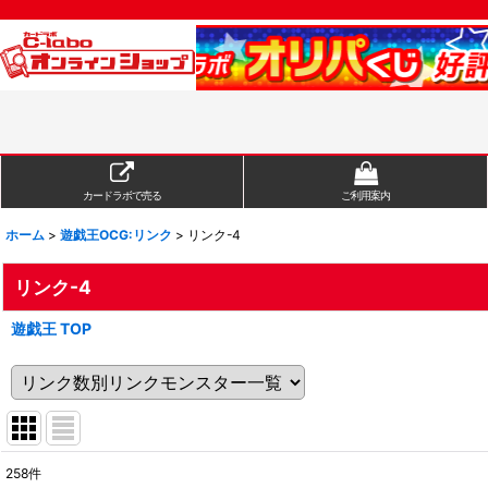
カードラボで売る
ご利用案内
ホーム
>
遊戯王OCG:リンク
>
リンク-4
リンク-4
遊戯王 TOP
258
件