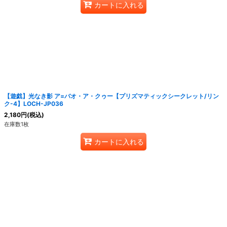
カートに入れる
【遊戯】光なき影 ア=バオ・ア・クゥー【プリズマティックシークレット/リン
ク-4】LOCH-JP036
2,180
円
(税込)
在庫数1枚
カートに入れる