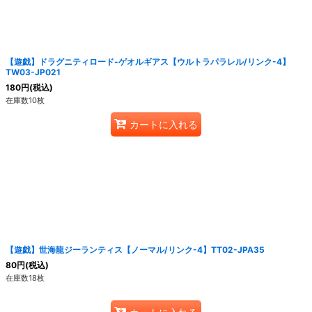
【遊戯】ドラグニティロード-ゲオルギアス【ウルトラパラレル/リンク-4】
TW03-JP021
180
円
(税込)
在庫数10枚
カートに入れる
【遊戯】世海龍ジーランティス【ノーマル/リンク-4】TT02-JPA35
80
円
(税込)
在庫数18枚