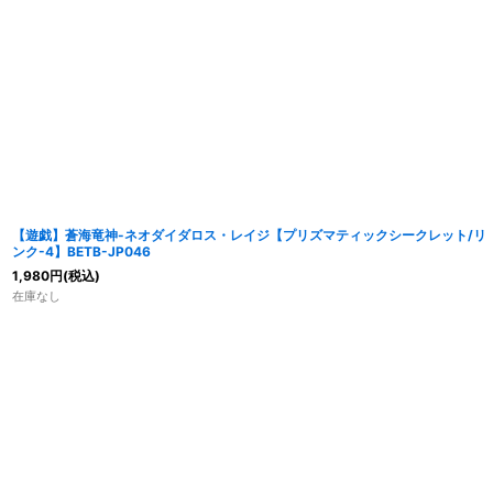
表示数
:
在庫あり
並び順
:
【遊戯】蒼海竜神-ネオダイダロス・レイジ【プリズマティックシークレット/リ
ンク-4】BETB-JP046
1,980
円
(税込)
在庫なし