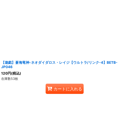
【遊戯】蒼海竜神-ネオダイダロス・レイジ【ウルトラ/リンク-4】BETB-
JP046
120
円
(税込)
在庫数53枚
カートに入れる