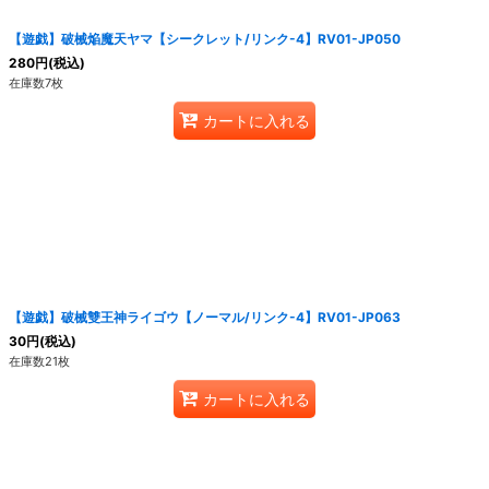
【遊戯】破械焔魔天ヤマ【シークレット/リンク-4】RV01-JP050
280
円
(税込)
在庫数7枚
カートに入れる
【遊戯】破械雙王神ライゴウ【ノーマル/リンク-4】RV01-JP063
30
円
(税込)
在庫数21枚
カートに入れる