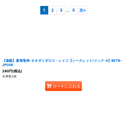
1
2
3
...
5
次
»
絞り込む
【遊戯】蒼海竜神-ネオダイダロス・レイジ【シークレット/リンク-4】BETB-
JP046
280
円
(税込)
在庫数2枚
カートに入れる