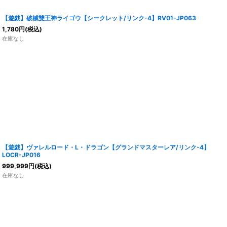
【遊戯】破械雙王神ライゴウ【シークレット/リンク-4】RV01-JP063
1,780
円
(税込)
在庫なし
【遊戯】ヴァレルロード・L・ドラゴン【グランドマスターレア/リンク-4】
LOCR-JP016
999,999
円
(税込)
在庫なし