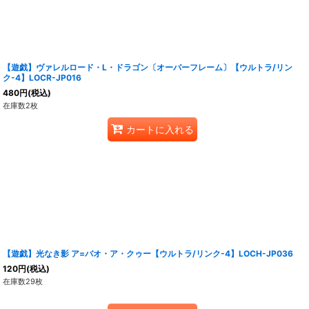
【遊戯】ヴァレルロード・L・ドラゴン〔オーバーフレーム〕【ウルトラ/リン
ク-4】LOCR-JP016
480
円
(税込)
在庫数2枚
カートに入れる
【遊戯】光なき影 ア=バオ・ア・クゥー【ウルトラ/リンク-4】LOCH-JP036
120
円
(税込)
在庫数29枚