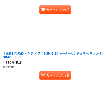
カートに入れる
【遊戯】閃刀姫-ハヤテ(イラスト違い)【クォーターセンチュリー/リンク-1】
QCAC-JP009
4,980
円
(税込)
在庫数1枚
カートに入れる