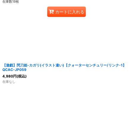
在庫数19枚
カートに入れる
【遊戯】閃刀姫-カガリ(イラスト違い)【クォーターセンチュリー/リンク-1】
QCAC-JP059
4,980
円
(税込)
在庫なし