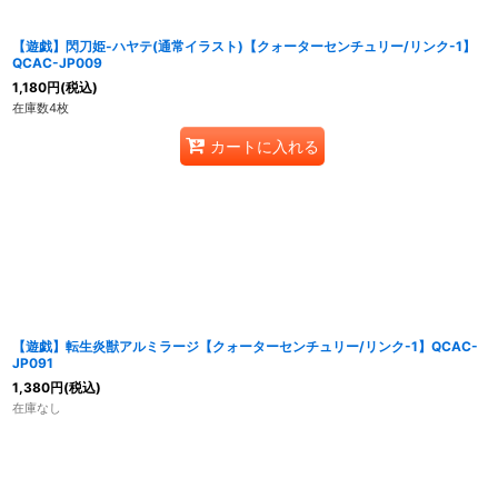
【遊戯】閃刀姫-ハヤテ(通常イラスト)【クォーターセンチュリー/リンク-1】
QCAC-JP009
1,180
円
(税込)
在庫数4枚
カートに入れる
【遊戯】転生炎獣アルミラージ【クォーターセンチュリー/リンク-1】QCAC-
JP091
1,380
円
(税込)
在庫なし