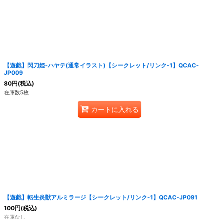
【遊戯】閃刀姫-ハヤテ(通常イラスト)【シークレット/リンク-1】QCAC-
JP009
80
円
(税込)
在庫数5枚
カートに入れる
【遊戯】転生炎獣アルミラージ【シークレット/リンク-1】QCAC-JP091
100
円
(税込)
在庫なし