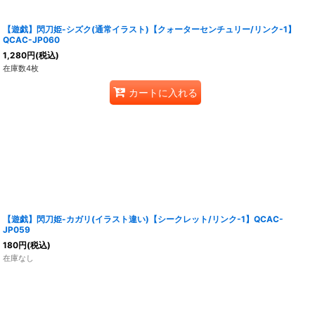
【遊戯】閃刀姫-シズク(通常イラスト)【クォーターセンチュリー/リンク-1】
QCAC-JP060
1,280
円
(税込)
在庫数4枚
カートに入れる
【遊戯】閃刀姫-カガリ(イラスト違い)【シークレット/リンク-1】QCAC-
JP059
180
円
(税込)
在庫なし