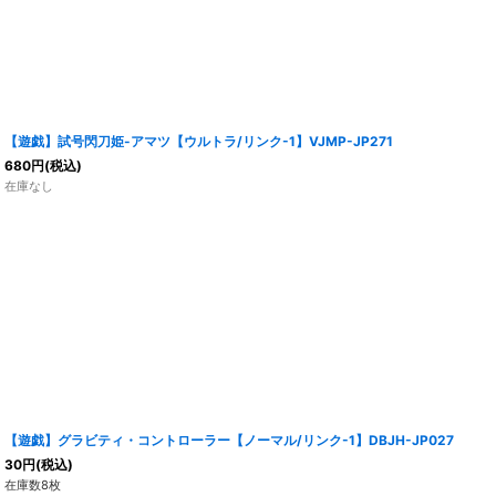
【遊戯】試号閃刀姫-アマツ【ウルトラ/リンク-1】VJMP-JP271
680
円
(税込)
在庫なし
【遊戯】グラビティ・コントローラー【ノーマル/リンク-1】DBJH-JP027
30
円
(税込)
在庫数8枚