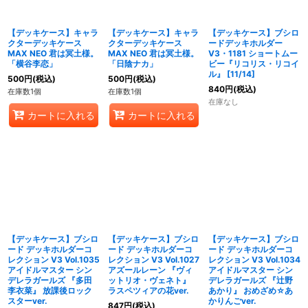
【デッキケース】キャラ
【デッキケース】キャラ
【デッキケース】ブシロ
クターデッキケース
クターデッキケース
ードデッキホルダー
MAX NEO 君は冥土様。
MAX NEO 君は冥土様。
V3・1181 ショートムー
「横谷李恋」
「日陰ナカ」
ビー『リコリス・リコイ
ル』 [11/14]
500
円
(税込)
500
円
(税込)
840
円
(税込)
在庫数1個
在庫数1個
在庫なし
カートに入れる
カートに入れる
【デッキケース】ブシロ
【デッキケース】ブシロ
【デッキケース】ブシロ
ード デッキホルダーコ
ード デッキホルダーコ
ード デッキホルダーコ
レクション V3 Vol.1035
レクション V3 Vol.1027
レクション V3 Vol.1034
アイドルマスター シン
アズールレーン 『ヴィ
アイドルマスター シン
デレラガールズ 『多田
ットリオ・ヴェネト』
デレラガールズ 『辻野
李衣菜』 放課後ロック
ラスペツィアの花ver.
あかり』 おめざめ☆あ
スターver.
かりんごver.
847
円
(税込)