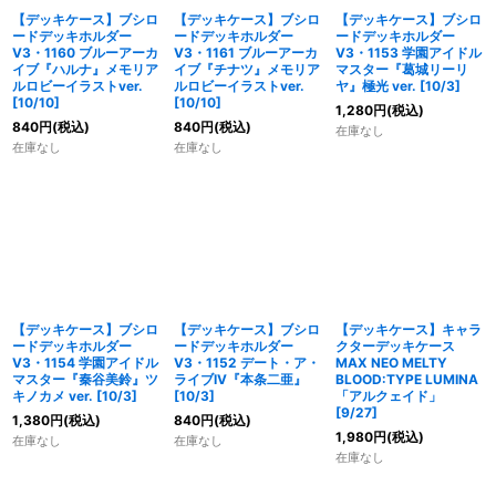
【デッキケース】ブシロ
【デッキケース】ブシロ
【デッキケース】ブシロ
ードデッキホルダー
ードデッキホルダー
ードデッキホルダー
V3・1160 ブルーアーカ
V3・1161 ブルーアーカ
V3・1153 学園アイドル
イブ『ハルナ』メモリア
イブ『チナツ』メモリア
マスター『葛城リーリ
ルロビーイラストver.
ルロビーイラストver.
ヤ』極光 ver. [10/3]
[10/10]
[10/10]
1,280
円
(税込)
840
円
(税込)
840
円
(税込)
在庫なし
在庫なし
在庫なし
【デッキケース】ブシロ
【デッキケース】ブシロ
【デッキケース】キャラ
ードデッキホルダー
ードデッキホルダー
クターデッキケース
V3・1154 学園アイドル
V3・1152 デート・ア・
MAX NEO MELTY
マスター『秦谷美鈴』ツ
ライブIV『本条二亜』
BLOOD:TYPE LUMINA
キノカメ ver. [10/3]
[10/3]
「アルクェイド」
[9/27]
1,380
円
(税込)
840
円
(税込)
1,980
円
(税込)
在庫なし
在庫なし
在庫なし