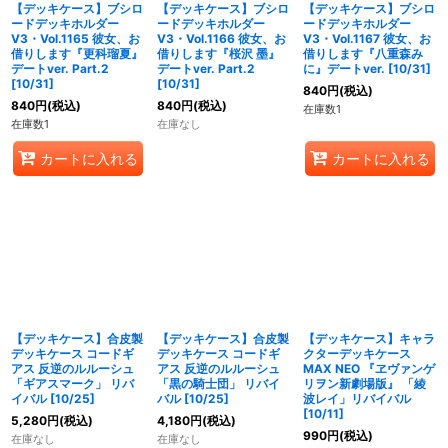
【デッキケース】ブシロ
【デッキケース】ブシロ
【デッキケース】ブシロ
ードデッキホルダー
ードデッキホルダー
ードデッキホルダー
V3・Vol.1165 彼女、お
V3・Vol.1166 彼女、お
V3・Vol.1167 彼女、お
借りします『更科瑠夏』
借りします『桜沢 墨』
借りします『八重森み
デートver. Part.2
デートver. Part.2
に』デートver. [10/31]
[10/31]
[10/31]
840
円
(税込)
840
円
(税込)
840
円
(税込)
在庫数1
在庫数1
在庫なし
カートに入れる
カートに入れる
【デッキケース】合皮製
【デッキケース】合皮製
【デッキケース】キャラ
デッキケース コードギ
デッキケース コードギ
クターデッキケース
アス 反逆のルルーシュ
アス 反逆のルルーシュ
MAX NEO 『ヱヴァンゲ
「ギアスマーク」 リバ
「黒の騎士団」 リバイ
リヲン新劇場版』 「綾
イバル [10/25]
バル [10/25]
波レイ」リバイバル
[10/11]
5,280
円
(税込)
4,180
円
(税込)
990
円
(税込)
在庫なし
在庫なし