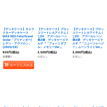
【デッキケース】キャラ
【デッキケース】ブロッ
【デッキケース】ブロッ
クターデッキケース
コリートレカアイテムく
コリートレカアイテムく
MAX NEO Fate/Grand
じEX アズールレーン
じEX アズールレーン
Order「プリテンダー/
第4弾 デッキケースマ
第4弾 デッキケースマ
レディ・アヴァロン」
ルチ『「フォーミダブ
ルチ『「ニュージャージ
[2603/28]
ル」メモリーVer.』
ー」ムーンライトVer.』
935
円
(税込)
2,500
円
(税込)
3,000
円
(税込)
在庫数1
在庫なし
在庫なし
カートに入れる