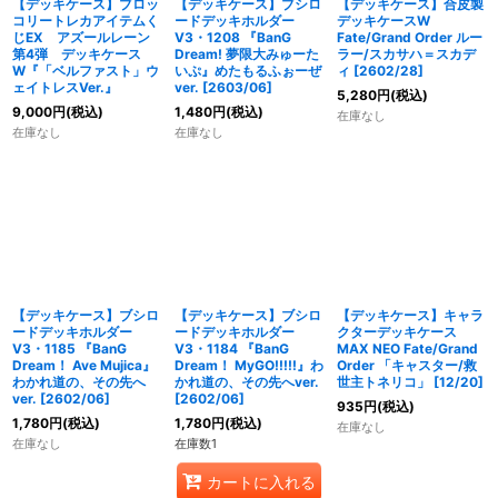
【デッキケース】ブロッ
【デッキケース】ブシロ
【デッキケース】合皮製
コリートレカアイテムく
ードデッキホルダー
デッキケースW
じEX アズールレーン
V3・1208 『BanG
Fate/Grand Order ルー
第4弾 デッキケース
Dream! 夢限大みゅーた
ラー/スカサハ＝スカデ
W『「ベルファスト」ウ
いぷ』めたもるふぉーぜ
ィ [2602/28]
ェイトレスVer.』
ver. [2603/06]
5,280
円
(税込)
9,000
円
(税込)
1,480
円
(税込)
在庫なし
在庫なし
在庫なし
【デッキケース】ブシロ
【デッキケース】ブシロ
【デッキケース】キャラ
ードデッキホルダー
ードデッキホルダー
クターデッキケース
V3・1185 『BanG
V3・1184 『BanG
MAX NEO Fate/Grand
Dream！ Ave Mujica』
Dream！ MyGO!!!!!』わ
Order 「キャスター/救
わかれ道の、その先へ
かれ道の、その先へver.
世主トネリコ」 [12/20]
ver. [2602/06]
[2602/06]
935
円
(税込)
1,780
円
(税込)
1,780
円
(税込)
在庫なし
在庫なし
在庫数1
カートに入れる