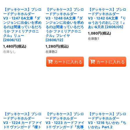
【デッキケース】ブシロ
【デッキケース】ブシロ
【デッキケース】ブシロ
ードデッキホルダー
ードデッキホルダー
ードデッキホルダー
V3・1247 GA文庫『ダ
V3・1248 GA文庫『ダ
V3・1242 GA文庫 『り
ンジョンに出会いを求め
ンジョンに出会いを求め
ゅうおうのおしごと！』
るのは間違っているだろ
るのは間違っているだろ
あい&天衣 [2606/05]
うか ファミリアクロニ
うか ファミリアクロニ
1,080
円
(税込)
クル』リュー
クル』フレイヤ
在庫数1
[2606/12]
[2606/12]
1,480
円
(税込)
1,280
円
(税込)
在庫なし
在庫数2
カートに入れる
カートに入れる
【デッキケース】ブシロ
【デッキケース】ブシロ
【デッキケース】ブシロ
ードデッキホルダー
ードデッキホルダー
ードデッキホルダー
V3・1224 カードファイ
V3・1223 カードファイ
V3・1216 ちいかわ『ち
ト!! ヴァンガード『櫂ト
ト!! ヴァンガード『先導
いかわ』Part.2