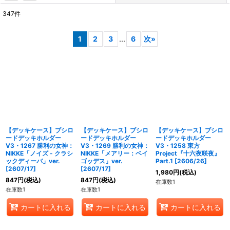
347
件
表示数
:
1
2
3
...
6
次
»
在庫あり
並び順
:
絞り込む
【デッキケース】ブシロ
【デッキケース】ブシロ
【デッキケース】ブシロ
ードデッキホルダー
ードデッキホルダー
ードデッキホルダー
V3・1267 勝利の女神：
V3・1269 勝利の女神：
V3・1258 東方
NIKKE「ノイズ - クラシ
NIKKE「メアリー：ベイ
Project『十六夜咲夜』
ックディーバ」ver.
ゴッデス」ver.
Part.1 [2606/26]
[2607/17]
[2607/17]
1,980
円
(税込)
847
円
(税込)
847
円
(税込)
在庫数1
在庫数1
在庫数1
カートに入れる
カートに入れる
カートに入れる