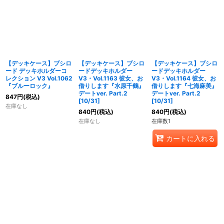
【デッキケース】ブシロ
【デッキケース】ブシロ
【デッキケース】ブシロ
ード デッキホルダーコ
ードデッキホルダー
ードデッキホルダー
レクション V3 Vol.1062
V3・Vol.1163 彼女、お
V3・Vol.1164 彼女、お
『ブルーロック』
借りします『水原千鶴』
借りします『七海麻美』
デートver. Part.2
デートver. Part.2
847
円
(税込)
[10/31]
[10/31]
在庫なし
840
円
(税込)
840
円
(税込)
在庫なし
在庫数1
カートに入れる