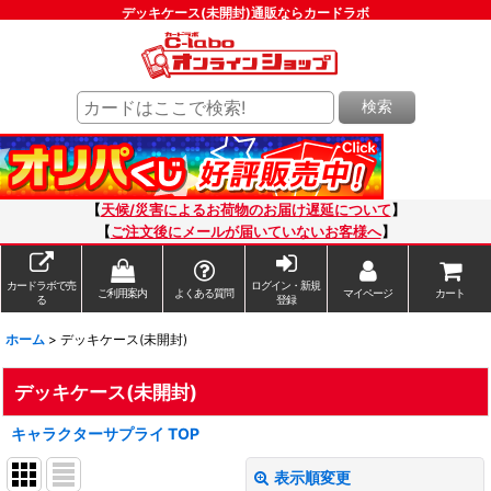
デッキケース(未開封)通販ならカードラボ
検索
【
天候/災害によるお荷物のお届け遅延について
】
【
ご注文後にメールが届いていないお客様へ
】
カードラボで売
ログイン・新規
ご利用案内
よくある質問
マイページ
カート
る
登録
ホーム
>
デッキケース(未開封)
デッキケース(未開封)
キャラクターサプライ TOP
表示順変更
閉じる