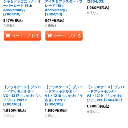
シキ＆ドラゴニック・オ
アイチ＆ブラスター・ブ
[2604/03]
ーバーロード 15th
レード 15th
1,980
円
(税込)
Anniversary』
Anniversary』
在庫なし
[2604/10]
[2604/10]
847
円
(税込)
847
円
(税込)
在庫数3
在庫数3
カートに入れる
カートに入れる
【デッキケース】ブシロ
【デッキケース】ブシロ
【デッキケース】ブシロ
ードデッキホルダー
ードデッキホルダー
ードデッキホルダー
V3・1217 ちいかわ『ハ
V3・1218 ちいかわ『う
V3・1219 『ちいかわ』
チワレ』Part.2
さぎ』Part.2
ひょこver. [2604/03]
[2604/03]
[2604/03]
1,980
円
(税込)
1,980
円
(税込)
1,980
円
(税込)
在庫なし
在庫なし
在庫なし