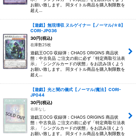
お願い致します。 同タイトル商品を購入制限数を
超え…
【遊戯】無現壊収 ヌルゲイナー【ノーマル/☆8】
CORI-JP036
30
円
(税込)
在庫数25枚
遊戯王OCG 収録弾：CHAOS ORIGINS 商品状
態：中古良品 ご注文の前に必ず「特定商取引法表
示」「シングルカードの状態」をお読み頂くよう
お願い致します。 同タイトル商品を購入制限数を
超え…
【遊戯】光と闇の儀式【ノーマル/魔法】CORI-
JP044
30
円
(税込)
在庫なし
遊戯王OCG 収録弾：CHAOS ORIGINS 商品状
態：中古良品 ご注文の前に必ず「特定商取引法表
示」「シングルカードの状態」をお読み頂くよう
お願い致します。 同タイトル商品を購入制限数を