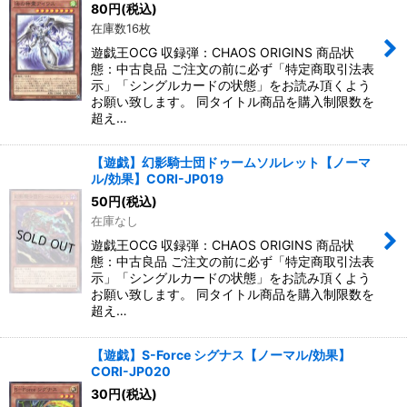
80
円
(税込)
在庫数16枚
遊戯王OCG 収録弾：CHAOS ORIGINS 商品状
態：中古良品 ご注文の前に必ず「特定商取引法表
示」「シングルカードの状態」をお読み頂くよう
お願い致します。 同タイトル商品を購入制限数を
超え…
【遊戯】幻影騎士団ドゥームソルレット【ノーマ
ル/効果】CORI-JP019
50
円
(税込)
在庫なし
遊戯王OCG 収録弾：CHAOS ORIGINS 商品状
態：中古良品 ご注文の前に必ず「特定商取引法表
示」「シングルカードの状態」をお読み頂くよう
お願い致します。 同タイトル商品を購入制限数を
超え…
【遊戯】S-Force シグナス【ノーマル/効果】
CORI-JP020
30
円
(税込)