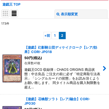
遊戯王 TOP
表示順変更
閉じる
173
件
表示数
:
«
前
1
2
在庫あり
【遊戯】幻影騎士団ディケイクローク【レア/効
並び順
:
果】CORI-JP018
50
円
(税込)
在庫数41枚
絞り込む
遊戯王OCG 収録弾：CHAOS ORIGINS 商品状
態：中古良品 ご注文の前に必ず「特定商取引法表
示」「シングルカードの状態」をお読み頂くよう
お願い致します。 同タイトル商品を購入制限数を
超え…
【遊戯】召喚獣ソラト【レア/融合】CORI-
JP030