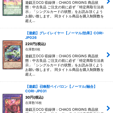
遊戯王OCG 収録弾：CHAOS ORIGINS 商品状
態：中古良品 ご注文の前に必ず「特定商取引法表
示」「シングルカードの状態」をお読み頂くよう
お願い致します。 同タイトル商品を購入制限数を
超え…
【遊戯】グレイレイヤー【ノーマル/効果】CORI-
JP026
220
円
(税込)
在庫数6枚
遊戯王OCG 収録弾：CHAOS ORIGINS 商品状
態：中古良品 ご注文の前に必ず「特定商取引法表
示」「シングルカードの状態」をお読み頂くよう
お願い致します。 同タイトル商品を購入制限数を
超え…
【遊戯】召喚獣ベイバロン【ノーマル/融合】
CORI-JP031
30
円
(税込)
在庫数16枚
遊戯王OCG 収録弾：CHAOS ORIGINS 商品状