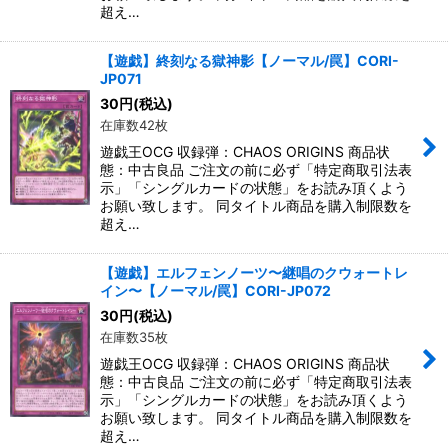
超え…
【遊戯】終刻なる獄神影【ノーマル/罠】CORI-
JP071
30
円
(税込)
在庫数42枚
遊戯王OCG 収録弾：CHAOS ORIGINS 商品状
態：中古良品 ご注文の前に必ず「特定商取引法表
示」「シングルカードの状態」をお読み頂くよう
お願い致します。 同タイトル商品を購入制限数を
超え…
【遊戯】エルフェンノーツ〜継唱のクウォートレ
イン〜【ノーマル/罠】CORI-JP072
30
円
(税込)
在庫数35枚
遊戯王OCG 収録弾：CHAOS ORIGINS 商品状
態：中古良品 ご注文の前に必ず「特定商取引法表
示」「シングルカードの状態」をお読み頂くよう
お願い致します。 同タイトル商品を購入制限数を
超え…