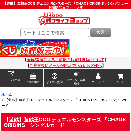
【遊戯】遊戯王OCG デュエルモンスターズ 「CHAOS ORIGINS」シングルカー
ド通販ならカードラボ
検索
【
天候/災害によるお荷物のお届け遅延について
】
【
ご注文後にメールが届いていないお客様へ
】
カードラボで売
ログイン・新規
ご利用案内
よくある質問
マイページ
カート
る
登録
ホーム
>
【遊戯】遊戯王OCG デュエルモンスターズ 「CHAOS ORIGINS」シングルカ
ード
【遊戯】遊戯王OCG デュエルモンスターズ 「CHAOS
ORIGINS」シングルカード