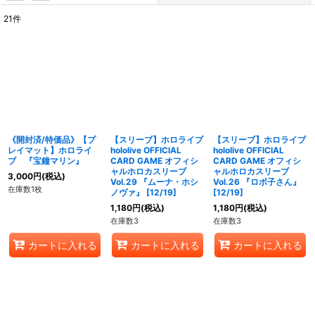
21
件
表示数
:
在庫あり
並び順
:
絞り込む
《開封済/特価品》【プ
【スリーブ】ホロライブ
【スリーブ】ホロライブ
レイマット】ホロライ
hololive OFFICIAL
hololive OFFICIAL
ブ 『宝鐘マリン』
CARD GAME オフィシ
CARD GAME オフィシ
ャルホロカスリーブ
ャルホロカスリーブ
3,000
円
(税込)
Vol.29 『ムーナ・ホシ
Vol.26 『ロボ子さん』
在庫数1枚
ノヴァ』 [12/19]
[12/19]
1,180
円
(税込)
1,180
円
(税込)
在庫数3
在庫数3
カートに入れる
カートに入れる
カートに入れる