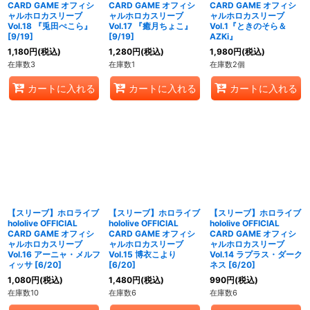
CARD GAME オフィシ
CARD GAME オフィシ
CARD GAME オフィシ
ャルホロカスリーブ
ャルホロカスリーブ
ャルホロカスリーブ
Vol.18 『兎田ぺこら』
Vol.17 『癒月ちょこ』
Vol.1『ときのそら＆
[9/19]
[9/19]
AZKi』
1,180
円
(税込)
1,280
円
(税込)
1,980
円
(税込)
在庫数3
在庫数1
在庫数2個
カートに入れる
カートに入れる
カートに入れる
【スリーブ】ホロライブ
【スリーブ】ホロライブ
【スリーブ】ホロライブ
hololive OFFICIAL
hololive OFFICIAL
hololive OFFICIAL
CARD GAME オフィシ
CARD GAME オフィシ
CARD GAME オフィシ
ャルホロカスリーブ
ャルホロカスリーブ
ャルホロカスリーブ
Vol.16 アーニャ・メルフ
Vol.15 博衣こより
Vol.14 ラプラス・ダーク
ィッサ [6/20]
[6/20]
ネス [6/20]
1,080
円
(税込)
1,480
円
(税込)
990
円
(税込)
在庫数10
在庫数6
在庫数6