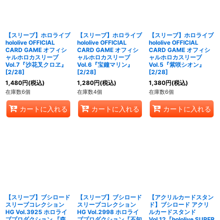
【スリーブ】ホロライブ
【スリーブ】ホロライブ
【スリーブ】ホロライブ
hololive OFFICIAL
hololive OFFICIAL
hololive OFFICIAL
CARD GAME オフィシ
CARD GAME オフィシ
CARD GAME オフィシ
ャルホロカスリーブ
ャルホロカスリーブ
ャルホロカスリーブ
Vol.7『沙花叉クロヱ』
Vol.6『宝鐘マリン』
Vol.5『紫咲シオン』
[2/28]
[2/28]
[2/28]
1,480
円
(税込)
1,280
円
(税込)
1,380
円
(税込)
在庫数6個
在庫数4個
在庫数6個
カートに入れる
カートに入れる
カートに入れる
【スリーブ】ブシロード
【スリーブ】ブシロード
【アクリルカードスタン
スリーブコレクション
スリーブコレクション
ド】ブシロード アクリ
HG Vol.3925 ホロライ
HG Vol.2998 ホロライ
ルカードスタンド
ブプロダクション 『森
ブプロダクション『不知
Vol.12『hololive SUPER