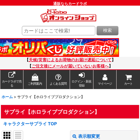
通販ならカードラボ
検索
【
天候/災害によるお荷物のお届け遅延について
】
【
ご注文後にメールが届いていないお客様へ
】
カードラボで売
ログイン・新規
ご利用案内
よくある質問
マイページ
カート
る
登録
ホーム
>
サプライ【ホロライブプロダクション】
サプライ【ホロライブプロダクション】
キャラクターサプライ TOP
表示順変更
閉じる