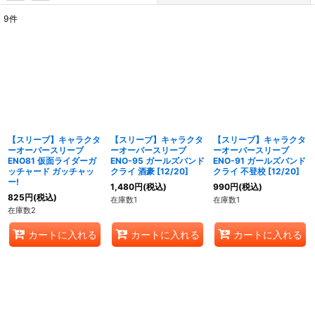
9
件
表示数
:
在庫あり
並び順
:
絞り込む
【スリーブ】キャラクタ
【スリーブ】キャラクタ
【スリーブ】キャラクタ
ーオーバースリーブ
ーオーバースリーブ
ーオーバースリーブ
ENO81 仮面ライダーガ
ENO-95 ガールズバンド
ENO-91 ガールズバンド
ッチャード ガッチャッ
クライ 酒豪 [12/20]
クライ 不登校 [12/20]
ー!
1,480
円
(税込)
990
円
(税込)
825
円
(税込)
在庫数1
在庫数1
在庫数2
カートに入れる
カートに入れる
カートに入れる