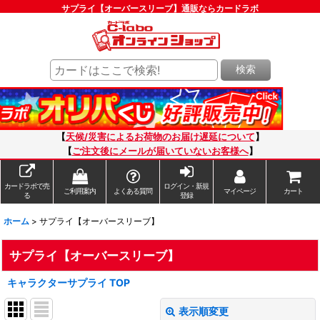
サプライ【オーバースリーブ】通販ならカードラボ
検索
【
天候/災害によるお荷物のお届け遅延について
】
【
ご注文後にメールが届いていないお客様へ
】
カードラボで売
ログイン・新規
ご利用案内
よくある質問
マイページ
カート
る
登録
ホーム
>
サプライ【オーバースリーブ】
サプライ【オーバースリーブ】
キャラクターサプライ TOP
表示順変更
閉じる