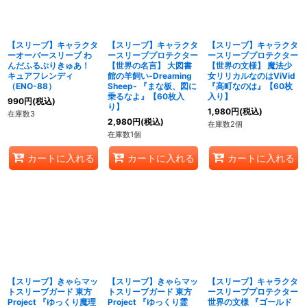
【スリーブ】キャラクタ
【スリーブ】キャラクタ
【スリーブ】キャラクタ
ーオーバースリーブ わ
ースリーブプロテクター
ースリーブプロテクター
んだふるぷりきゅあ！
【世界の名言】 大図書
【世界の文様】 魔法少
キュアフレンディ
館の羊飼い-Dreaming
女リリカルなのはViVid
（ENO-88）
Sheep- 『まな板、図に
『高町なのは』【60枚
乗るなよ』【60枚入
入り】
990
円
(税込)
り】
1,980
円
(税込)
在庫数3
2,980
円
(税込)
在庫数2個
在庫数1個
カートに入れる
カートに入れる
カートに入れる
【スリーブ】きゃらマッ
【スリーブ】きゃらマッ
【スリーブ】キャラクタ
トスリーブガード 東方
トスリーブガード 東方
ースリーブプロテクター
Project 『ゆっくり魔理
Project 『ゆっくり霊
世界の文様 『ゴールド