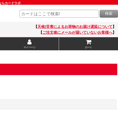
販ならカードラボ
検索
【
天候/災害によるお荷物のお届け遅延について
】
【
ご注文後にメールが届いていないお客様へ
】
マイページ
カート
閉じる