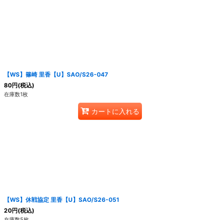
【WS】篠崎 里香【U】SAO/S26-047
80
円
(税込)
在庫数1枚
カートに入れる
【WS】休戦協定 里香【U】SAO/S26-051
20
円
(税込)
在庫数5枚