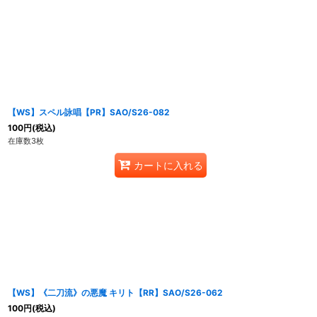
表示数
:
在庫あり
並び順
:
【WS】スペル詠唱【PR】SAO/S26-082
100
円
(税込)
在庫数3枚
カートに入れる
【WS】《二刀流》の悪魔 キリト【RR】SAO/S26-062
100
円
(税込)