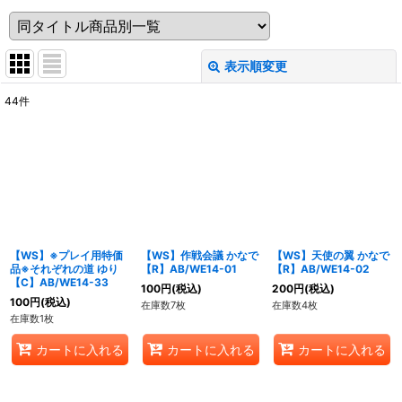
表示順変更
閉じる
44
件
表示数
:
在庫あり
並び順
:
絞り込む
【WS】※プレイ用特価
【WS】作戦会議 かなで
【WS】天使の翼 かなで
品※それぞれの道 ゆり
【R】AB/WE14-01
【R】AB/WE14-02
【C】AB/WE14-33
100
円
(税込)
200
円
(税込)
100
円
(税込)
在庫数7枚
在庫数4枚
在庫数1枚
カートに入れる
カートに入れる
カートに入れる