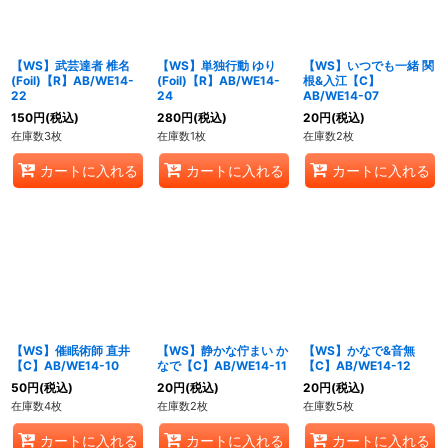
【WS】武芸達者 椎名
【WS】単独行動 ゆり
【WS】いつでも一緒 関
(Foil)【R】AB/WE14-
(Foil)【R】AB/WE14-
根&入江【C】
22
24
AB/WE14-07
150
円
(税込)
280
円
(税込)
20
円
(税込)
在庫数3枚
在庫数1枚
在庫数2枚
カートに入れる
カートに入れる
カートに入れる
【WS】催眠術師 直井
【WS】静かな佇まい か
【WS】かなで&音無
【C】AB/WE14-10
なで【C】AB/WE14-11
【C】AB/WE14-12
50
円
(税込)
20
円
(税込)
20
円
(税込)
在庫数4枚
在庫数2枚
在庫数5枚
カートに入れる
カートに入れる
カートに入れる