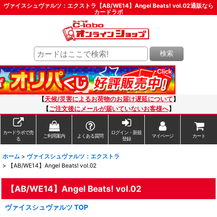
ヴァイスシュヴァルツ：エクストラ【AB/WE14】Angel Beats! vol.02通販なら
カードラボ
検索
【
天候/災害によるお荷物のお届け遅延について
】
【
ご注文後にメールが届いていないお客様へ
】
カードラボで売
ログイン・新規
ご利用案内
よくある質問
マイページ
カート
る
登録
ホーム
>
ヴァイスシュヴァルツ：エクストラ
>
【AB/WE14】Angel Beats! vol.02
【AB/WE14】Angel Beats! vol.02
ヴァイスシュヴァルツ TOP